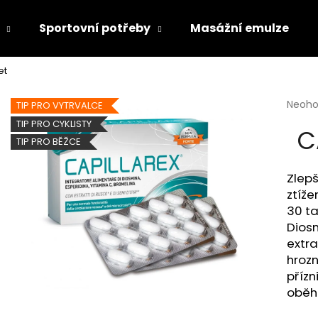
Sportovní potřeby
Masážní emulze
et
Co potřebujete najít?
Průmě
Neoh
TIP PRO VYTRVALCE
hodno
TIP PRO CYKLISTY
C
produ
HLEDAT
TIP PRO BĚŽCE
je
0,0
z
Zlepš
5
Doporučujeme
ztíže
hvězdi
30 ta
Diosm
extra
hroz
přízn
oběh