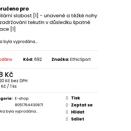
ručeno pro
ilární slabost [1] - unavené a těžké nohy
 zadržování tekutin v důsledku špatné
lace [1]
ka byla vyprodána…
odáno
Kód:
692
Značka:
EthicSport
8 Kč
20 Kč bez DPH
ná
 Kč / 1 ks
:
Tisk
gorie
:
E-shop
8051764430871
Zeptat se
žka byla vyprodána…
Hlídat
Sdílet