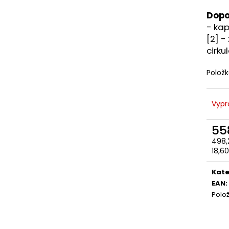
Dopo
- kap
[2] -
cirku
Polož
Vypr
55
498,
Měr
18,60
cena
Kate
EAN
:
Polo