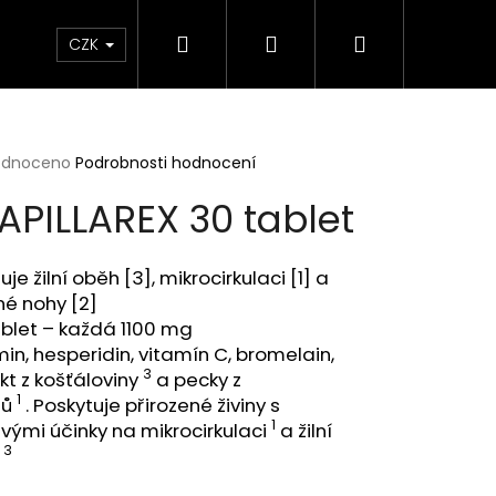
Hledat
Přihlášení
Nákupní
Elektrokola
Kontakty
Informace o značce 
CZK
košík
rné
odnoceno
Podrobnosti hodnocení
cení
APILLAREX 30 tablet
ktu
uje žilní oběh [3], mikrocirkulaci [1] a
né nohy [2]
ček.
blet – každá 1100 mg
in, hesperidin, vitamín C, bromelain,
3
kt z košťáloviny
a pecky z
1
nů
.
Poskytuje přirozené živiny s
1
ivými účinky na mikrocirkulaci
a žilní
3