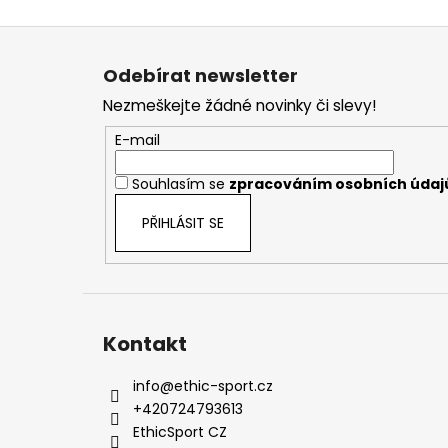
Z
á
Odebírat newsletter
p
Nezmeškejte žádné novinky či slevy!
a
t
E-mail
í
Souhlasím se
zpracováním osobních údaj
PŘIHLÁSIT SE
Kontakt
info
@
ethic-sport.cz
+420724793613
EthicSport CZ