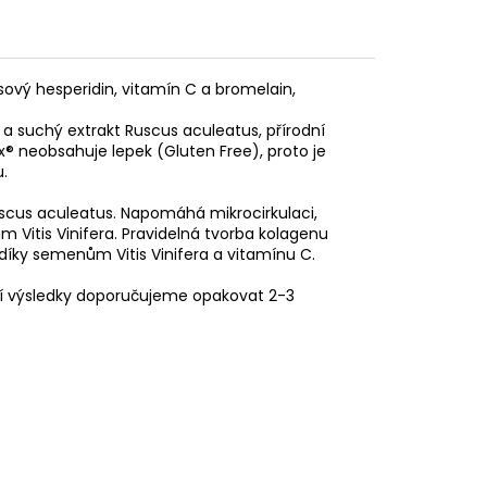
usový hesperidin, vitamín C a bromelain,
 a suchý extrakt Ruscus aculeatus, přírodní
x® neobsahuje lepek (Gluten Free), proto je
u.
uscus aculeatus.
Napomáhá mikrocirkulaci,
Vitis Vinifera.
Pravidelná tvorba kolagenu
díky semenům Vitis Vinifera a vitamínu C.
í výsledky doporučujeme opakovat 2-3