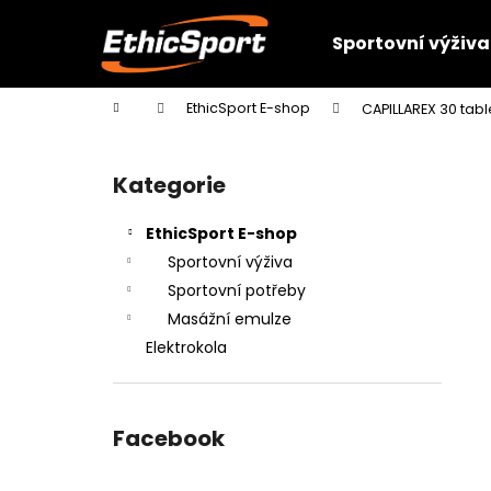
K
Přejít
na
o
Sportovní výživa
obsah
Zpět
Zpět
š
do
do
í
Domů
EthicSport E-shop
CAPILLAREX 30 tabl
k
obchodu
obchodu
P
o
Kategorie
Přeskočit
s
kategorie
t
EthicSport E-shop
r
Sportovní výživa
a
Sportovní potřeby
n
Masážní emulze
n
Elektrokola
í
p
a
Facebook
n
e