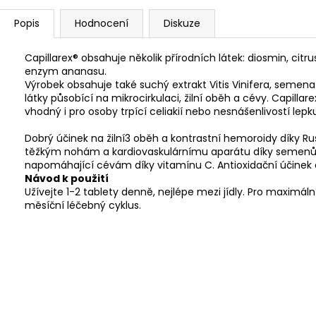
Popis
Hodnocení
Diskuze
Capillarex® obsahuje několik přírodních látek: diosmin, citr
enzym ananasu.
Výrobek obsahuje také suchý extrakt Vitis Vinifera, semena
látky působící na mikrocirkulaci, žilní oběh a cévy.
Capillare
vhodný i pro osoby trpící celiakií nebo nesnášenlivostí lepk
Dobrý účinek na žilní3 oběh a kontrastní hemoroidy díky R
těžkým nohám a kardiovaskulárnímu aparátu díky semenům 
napomáhající cévám díky vitamínu C. Antioxidační účinek 
Návod k použití
Užívejte 1-2 tablety denně, nejlépe mezi jídly.
Pro maximáln
měsíční léčebný cyklus.