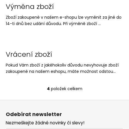
Výměna zboží
a
j
Zboží zakoupené v našem e-shopu lze vyměnit za jiné do
í
14-ti dnů bez udání důvodu. Při výměně zboží ...
t
?
Vrácení zboží
Pokud Vám zboží z jakéhokoliv důvodu nevyhovuje zboží
HLEDAT
zakoupené na našem eshopu, máte možnost odstou...
4
položek celkem
O
D
v
o
Z
l
p
á
á
o
Odebírat newsletter
d
r
p
a
u
Nezmeškejte žádné novinky či slevy!
a