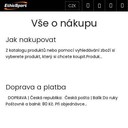
K
Přejít
Hledat
Náku
M
Přihlášen
CZK
na
o
obsah
Zpět
Zpět
košík
š
Vše o nákupu
í
C
k
V
o
Jak nakupovat
ý
p
Z katalogu produktů nebo pomocí vyhledávání zboží si
p
o
vyberete produkt, který si chcete koupit.Produk...
i
t
s
ř
č
e
l
b
Doprava a platba
á
u
n
j
DOPRAVA | Česká republika: Česká pošta | Balík Do ruky
k
e
Poštovné a balné: 80 Kč. Při objednávce...
ů
t
e
n