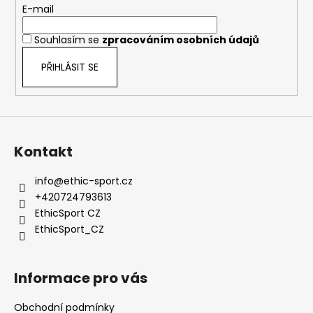
c
č
t
E-mail
í
u
í
p
j
Souhlasím se
zpracováním osobních údajů
r
e
v
m
PŘIHLÁSIT SE
k
e
y
v
ý
p
Kontakt
i
s
info
@
ethic-sport.cz
u
+420724793613
EthicSport CZ
EthicSport_CZ
Informace pro vás
Obchodní podmínky