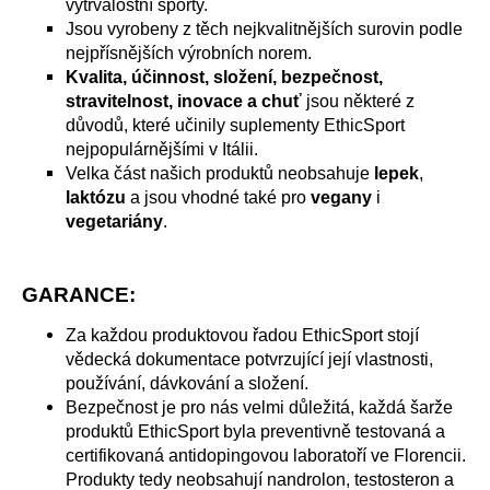
č
vytrvalostní sporty.
u
Jsou vyrobeny z těch nejkvalitnějších surovin podle
j
nejpřísnějších výrobních norem.
e
Kvalita, účinnost, složení, bezpečnost,
m
stravitelnost, inovace a chuť
jsou některé z
e
důvodů, které učinily suplementy EthicSport
nejpopulárnějšími v Itálii.
Velka část našich produktů neobsahuje
lepek
,
laktózu
a jsou vhodné také pro
vegany
i
vegetariány
.
GARANCE:
Za každou produktovou řadou EthicSport stojí
vědecká dokumentace potvrzující její vlastnosti,
používání, dávkování a složení.
Bezpečnost je pro nás velmi důležitá, každá šarže
produktů EthicSport byla preventivně testovaná a
certifikovaná antidopingovou laboratoří ve Florencii.
Produkty tedy neobsahují nandrolon,
testosteron
a