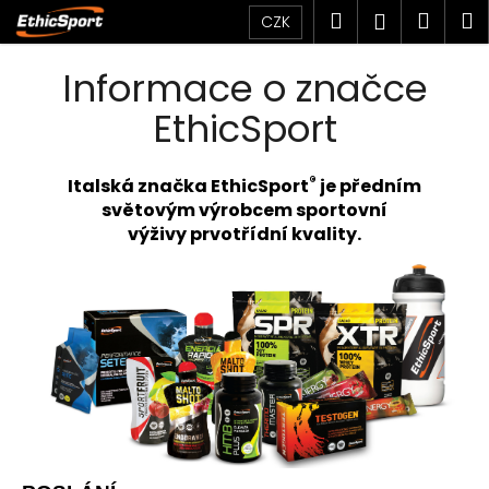
K
Přejít
Hledat
Náku
M
Přihlášen
CZK
na
o
obsah
Zpět
Zpět
košík
š
Informace o značce
í
C
EthicSport
k
o
p
®
Italská značka
EthicSport
je předním
o
světovým výrobcem sportovní
t
výživy prvotřídní kvality.
ř
e
b
u
j
e
t
e
n