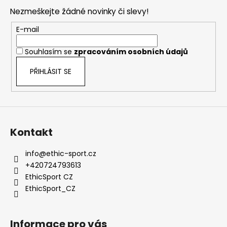
p
Nezmeškejte žádné novinky či slevy!
a
t
E-mail
í
Souhlasím se
zpracováním osobních údajů
PŘIHLÁSIT SE
Kontakt
info
@
ethic-sport.cz
+420724793613
EthicSport CZ
EthicSport_CZ
Informace pro vás