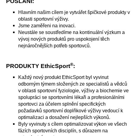
POSLÁNÍ:
a
Hlavním našim cílem je vytvářet špičkové produkty v
j
oblasti sportovní výživy.
í
Jsme zaměřeni na inovaci.
t
Neustále se soustředíme na kontinuální výzkum a
?
vývoj nových produktů pro uspokojení těch
nejnáročnějších potřeb sportovců.
®
PRODUKTY EthicSport
:
HLEDAT
Každý nový produkt EthicSport byl vyvinut
odborným týmem složených ze specialistů a vědců
v oblasti sportovní fyziologie, výživy a biochemie ve
D
spolupráci se sportovními lékaři a profesionálními
o
sportovci za účelem splnění specifických
p
požadavků sportovní doplňkové výživy vedoucí k
o
optimalizaci a dosažení nejlepších výkonů.
r
Byly vyvinuty s cílem optimalizovat výkon ve všech
u
fázích sportovních disciplín, s důrazem na