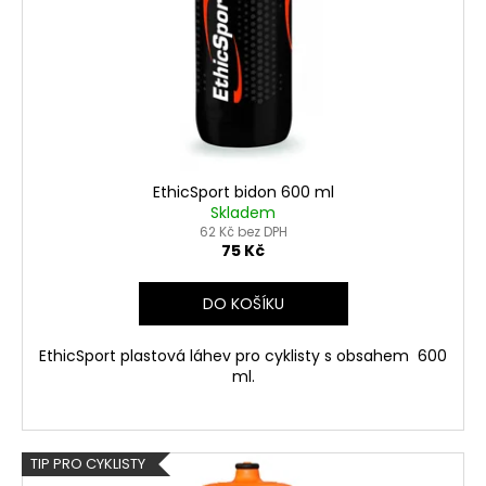
č
r
u
o
j
d
e
m
u
e
k
t
ů
EthicSport bidon 600 ml
Skladem
62 Kč bez DPH
75 Kč
DO KOŠÍKU
EthicSport plastová láhev pro cyklisty s obsahem 600
ml.
TIP PRO CYKLISTY