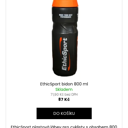
EthicSport bidon 800 ml
Skladem
71,90 Kč bez DPH
87 Kč
DO KOŠÍKU
EthicSport plastová láhev pro cyklisty s obsahem 800