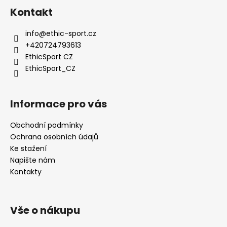
p
Kontakt
i
s
info
@
ethic-sport.cz
u
+420724793613
EthicSport CZ
EthicSport_CZ
Informace pro vás
Obchodní podmínky
Ochrana osobních údajů
Ke stažení
Napište nám
Kontakty
Vše o nákupu