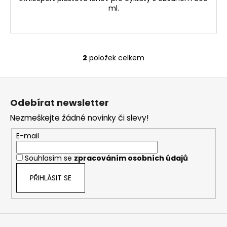
ml.
2
položek celkem
O
v
Z
l
á
á
Odebírat newsletter
d
p
a
Nezmeškejte žádné novinky či slevy!
a
c
t
E-mail
í
í
p
Souhlasím se
zpracováním osobních údajů
r
v
PŘIHLÁSIT SE
k
y
v
ý