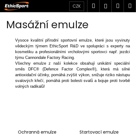
K
Přejít
Hledat
Náku
M
Přihlášen
CZK
na
o
obsah
Zpět
Zpět
košík
š
Masážní emulze
í
C
k
o
Vysoce kvalitní přírodní sportovní emulze, které jsou vyvinuty
vědeckým týmem EthicSport R&D ve spolupráci s experty na
p
kosmetiku a profesionálními vrcholovými sportovci např. jezdci
o
týmu Cannondale Factory Racing.
t
Všechny emulze z naší kolekce obsahují unikátní speciální
směs DFC® (Defence Factor Complex®), která má silné
ř
antioxidační účinky, pomáhá zvýšit výkon, snižuje riziko nástupu
e
svalových křečí, pomáhá proti bolesti svalů a bojuje proti tvorbě
b
volných radikalů!
u
j
e
t
e
Ochranná emulze
Startovací emulze
n