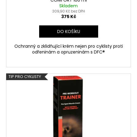
Skladem
309,90 Kč bez DPH
375 Kč
DO KOŠÍKU
Ochranný a zklidňující krém nejen pro cyklisty proti
odřeninám a opruzeninám s DFC®
TIP PRO CYKLISTY