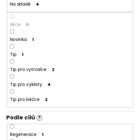
č
t
Na skladě
4
u
ů
j
e
Akce
0
m
e
Novinka
1
Tip
1
Tip pro vytrvalce
2
Tip pro cyklisty
4
Tip pro běžce
2
Podle cílů
?
Regenerace
1