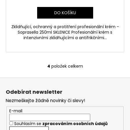
DO KOŠÍKU
Zklidňující, ochranný a protitření profesionální krém -
Soprasella 250ml SKLENICE Profesionální krém s
intenzivními zklidňujícími a antifrikčními...
4
položek celkem
O
v
Z
l
á
á
Odebírat newsletter
d
p
a
Nezmeškejte žádné novinky či slevy!
a
c
t
E-mail
í
í
p
Souhlasím se
zpracováním osobních údajů
r