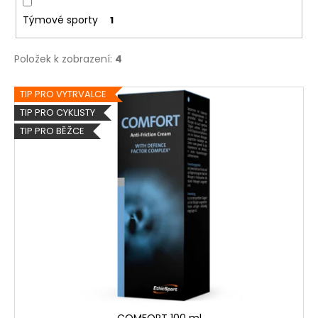
Týmové sporty
1
Položek k zobrazení:
4
V
TIP PRO VYTRVALCE
ý
TIP PRO CYKLISTY
p
TIP PRO BĚŽCE
i
s
p
r
o
d
u
k
t
ů
COMFORT 100 ml