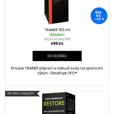
624
KČ
–20 %
TRAINER 100 ml
Skladem
412,40 Kč bez DPH
499 Kč
DO KOŠÍKU
Emulze TRAINER připraví a nabudí svaly na sportovní
výkon. Obsahuje DFC®
TIP PRO CYKLISTY