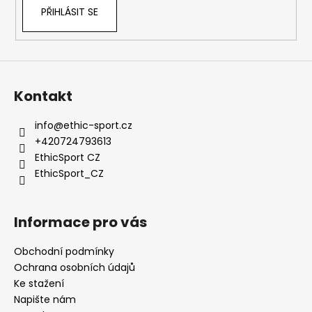
v
PŘIHLÁSIT SE
k
y
v
ý
p
Kontakt
i
s
info
@
ethic-sport.cz
u
+420724793613
EthicSport CZ
EthicSport_CZ
Informace pro vás
Obchodní podmínky
Ochrana osobních údajů
Ke stažení
Napište nám