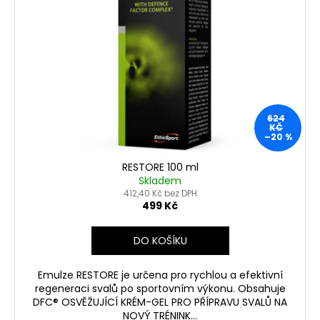
624
KČ
–20 %
RESTORE 100 ml
Skladem
412,40 Kč bez DPH
499 Kč
DO KOŠÍKU
Emulze RESTORE je určena pro rychlou a efektivní
regeneraci svalů po sportovním výkonu. Obsahuje
DFC® OSVĚŽUJÍCÍ KRÉM-GEL PRO PŘÍPRAVU SVALŮ NA
NOVÝ TRÉNINK...