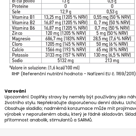
RHP (Referenční nutriční hodnota - Nařízení EU č. 1169/2011)
Varování
Upozornění: Doplňky stravy by neměly být používány jako náh
životního stylu. Nepřekračujte doporučenou denní dávku. Uch
Obsahuje sladidlo; nadměrná konzumace může mít projímavé
výrobek v neporušeném obalu, který je řádně skladován. Sklad
přítomnost anabolik, stimulantů a SARMů.