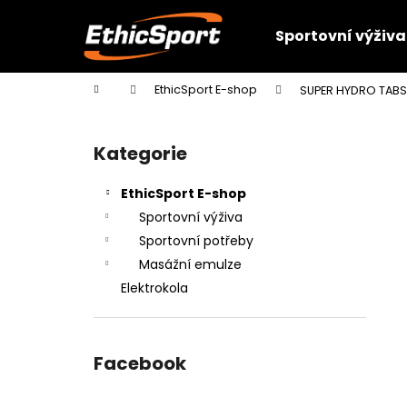
K
Přejít
na
o
Sportovní výživa
obsah
Zpět
Zpět
š
do
do
í
Domů
EthicSport E-shop
SUPER HYDRO TABS 
k
obchodu
obchodu
P
o
Kategorie
Přeskočit
s
kategorie
t
EthicSport E-shop
r
Sportovní výživa
a
Sportovní potřeby
n
Masážní emulze
n
Elektrokola
í
p
a
Facebook
n
e