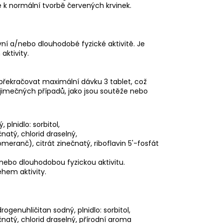
é k normální tvorbě červených krvinek.
vní a/nebo dlouhodobé fyzické aktivitě. Je
aktivity.
nepřekračovat maximální dávku 3 tablet, což
ýjimečných případů, jako jsou soutěže nebo
 plnidlo: sorbitol,
natý, chlorid draselný,
omeranč), citrát zinečnatý, riboflavin 5'-fosfát
a/nebo dlouhodobou fyzickou aktivitu.
ěhem aktivity.
drogenuhličitan sodný, plnidlo: sorbitol,
čnatý, chlorid draselný, přírodní aroma