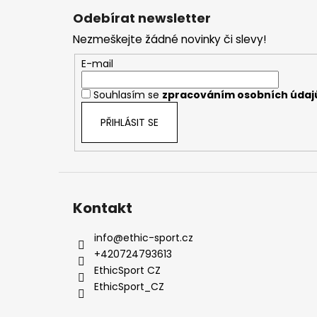
á
Odebírat newsletter
p
Nezmeškejte žádné novinky či slevy!
a
t
E-mail
í
Souhlasím se
zpracováním osobních údaj
PŘIHLÁSIT SE
Kontakt
info
@
ethic-sport.cz
+420724793613
EthicSport CZ
EthicSport_CZ