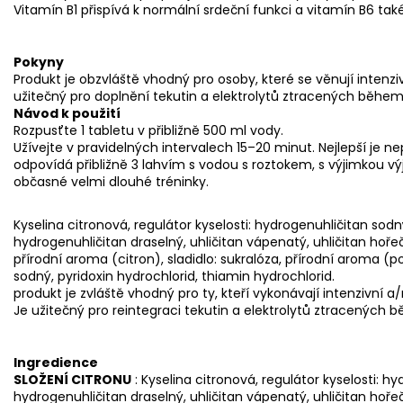
Vitamín B1 přispívá k normální srdeční funkci a vitamín B6 tak
Pokyny
Produkt je obzvláště vhodný pro osoby, které se věnují intenzi
užitečný pro doplnění tekutin a elektrolytů ztracených během 
Návod k použití
Rozpusťte 1 tabletu v přibližně 500 ml vody.
Užívejte v pravidelných intervalech 15–20 minut. Nejlepší je 
odpovídá přibližně 3 lahvím s vodou s roztokem, s výjimkou v
občasné velmi dlouhé tréninky.
Kyselina citronová, regulátor kyselosti: hydrogenuhličitan sodný,
hydrogenuhličitan draselný, uhličitan vápenatý, uhličitan hořeč
přírodní aroma (citron), sladidlo: sukralóza, přírodní aroma (p
sodný, pyridoxin hydrochlorid, thiamin hydrochlorid.
produkt je zvláště vhodný pro ty, kteří vykonávají intenzivní 
Je užitečný pro reintegraci tekutin a elektrolytů ztracených b
Ingredience
SLOŽENÍ CITRONU
: Kyselina citronová, regulátor kyselosti: hy
hydrogenuhličitan draselný, uhličitan vápenatý, uhličitan hoře