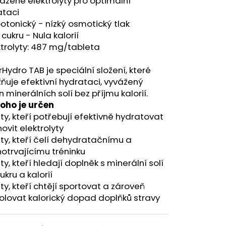
ážené elektrolyty pro optimální
ataci
otonický - nízký osmotický tlak
 cukru - Nula kalorií
ktrolyty: 487 mg/tableta
Hydro TAB je speciální složení, které
uje efektivní hydrataci, vyvážený
n minerálních solí bez příjmu kalorií.
koho je určen
 ty, kteří potřebují efektivně hydratovat
ovit elektrolyty
 ty, kteří čelí dehydratačnímu a
otrvajícímu tréninku
 ty, kteří hledají doplněk s minerální solí
ukru a kalorií
 ty, kteří chtějí sportovat a zároveň
olovat kalorický dopad doplňků stravy