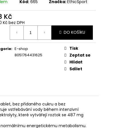
adem
Kód:
665
Značka:
EthicSport
8 Kč
50 Kč bez DPH
ná
DO KOŠÍKU
:
Tisk
gorie
:
E-shop
8051764431625
Zeptat se
Hlídat
Sdílet
tablet, bez přidaného cukru a bez
lizuje vstřebávání vody během intenzivní
elektrolyty, které vytvářejí roztok se 487 mg
 a k normálnímu energetickému metabolismu.