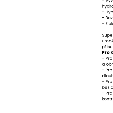
- Vyv
hydr
- Hyp
- Bez
- Ele
Super
umožň
přísu
Pro 
- Pro
a obn
- Pro
dlouh
- Pro
bez c
- Pro
kontr