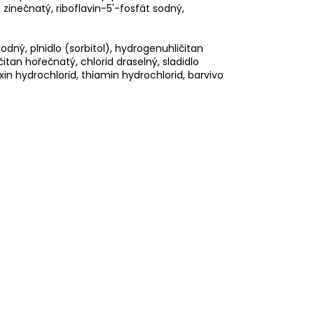
 zinečnatý, riboflavin-5'-fosfát sodný,
odný, plnidlo (sorbitol), hydrogenuhličitan
itan hořečnatý, chlorid draselný, sladidlo
oxin hydrochlorid, thiamin hydrochlorid, barvivo