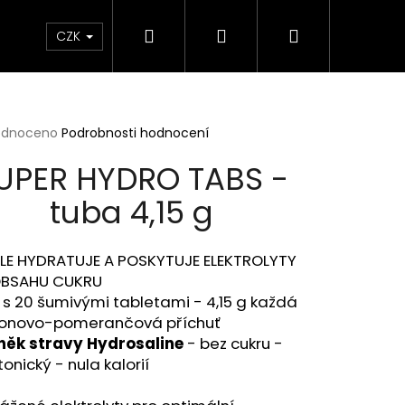
Hledat
Přihlášení
Nákupní
Elektrokola
Kontakty
Informace o značce 
CZK
košík
rné
odnoceno
Podrobnosti hodnocení
cení
UPER HYDRO TABS -
ktu
tuba 4,15 g
ček.
LE HYDRATUJE A POSKYTUJE ELEKTROLYTY
OBSAHU CUKRU
s 20 šumivými tabletami - 4,15 g každá
tronovo-pomerančová příchuť
něk stravy Hydrosaline
- bez cukru -
onický - nula kalorií