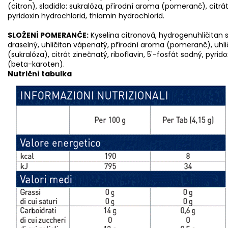
(citron), sladidlo: sukralóza, přírodní aroma (pomeranč), citrát
pyridoxin hydrochlorid, thiamin hydrochlorid.
SLOŽENÍ POMERANČE:
Kyselina citronová, hydrogenuhličitan s
draselný, uhličitan vápenatý, přírodní aroma (pomeranč), uhlič
(sukralóza), citrát zinečnatý, riboflavin, 5'-fosfát sodný, pyrid
(beta-karoten).
Nutriční tabulka