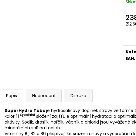
Skl
23
212,
Měr
cena
Kate
EAN
:
Popis
Hodnocení
Diskuze
SuperHydro Tabs
je hydrosalinový doplněk stravy ve formě 
Speciální
kalorií.1
složení zajišťuje optimální hydrataci a optima
aktivity. Sodík, draslík, hořčík, vápník a chlorid jsou vyvážené 
minerálních solí na tabletu.
Vitamíny B1, B2 a B6 přispívají ke snížení únavy a vyčerpání