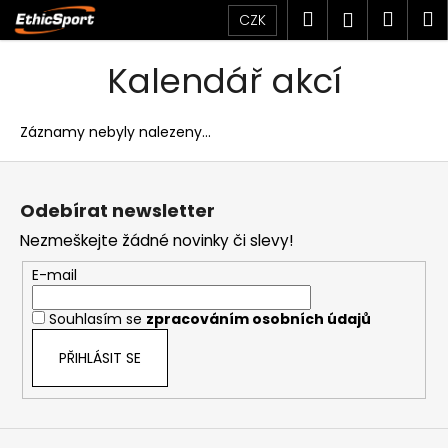
K
Přejít
Hledat
Náku
M
Přihlášen
CZK
na
o
obsah
Zpět
Zpět
košík
š
Kalendář akcí
í
C
k
o
Záznamy nebyly nalezeny...
p
Z
o
á
t
Odebírat newsletter
p
ř
Nezmeškejte žádné novinky či slevy!
a
e
t
E-mail
b
í
u
Souhlasím se
zpracováním osobních údajů
j
PŘIHLÁSIT SE
e
t
e
n