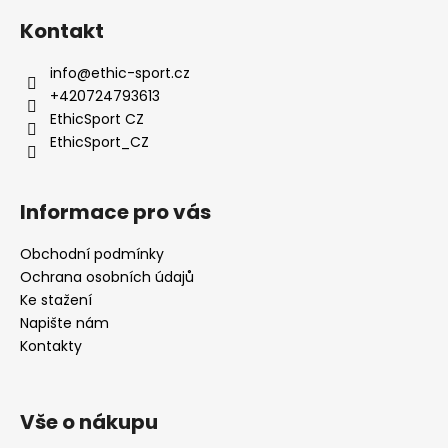
a
Kontakt
j
í
info
@
ethic-sport.cz
+420724793613
t
EthicSport CZ
?
EthicSport_CZ
Informace pro vás
HLEDAT
Obchodní podmínky
Ochrana osobních údajů
Ke stažení
D
Napište nám
o
Kontakty
p
o
r
Vše o nákupu
u