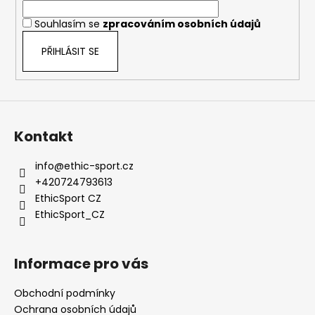
í
a
Souhlasím se
zpracováním osobních údajů
j
í
PŘIHLÁSIT SE
t
?
Kontakt
HLEDAT
info
@
ethic-sport.cz
+420724793613
EthicSport CZ
EthicSport_CZ
D
o
p
Informace pro vás
o
r
Obchodní podmínky
u
Ochrana osobních údajů