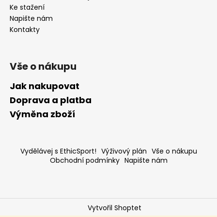
č
Ke stažení
u
Napište nám
j
Kontakty
e
m
e
Vše o nákupu
Jak nakupovat
Doprava a platba
Výměna zboží
Vydělávej s EthicSport!
Výživový plán
Vše o nákupu
Obchodní podmínky
Napište nám
Vytvořil Shoptet