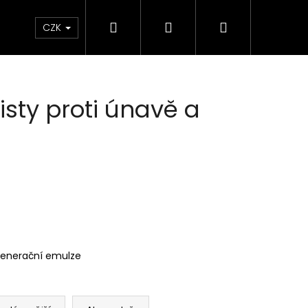
Hledat
Přihlášení
Nákupní
Elektrokola
Kontakty
Informace o značce 
CZK
košík
sty proti únavě a
enerační emulze