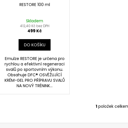
d
RESTORE 100 ml
u
k
Skladem
t
412,40 Kč bez DPH
499 Kč
ů
DO KOŠÍKU
Emulze RESTORE je určena pro
rychlou a efektivní regeneraci
svalů po sportovním výkonu.
Obsahuje DFC® OSVĚŽUJÍCÍ
KRÉM-GEL PRO PŘÍPRAVU SVALŮ
NA NOVÝ TRÉNINK...
1
položek celke
O
v
l
á