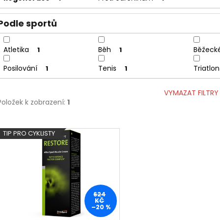
Podle sportů
Atletika
Běh
Běžecké
1
1
Posilování
Tenis
Triatlon
1
1
VYMAZAT FILTRY
Položek k zobrazení:
1
V
TIP PRO CYKLISTY
ý
p
i
s
p
624
r
KČ
–20 %
o