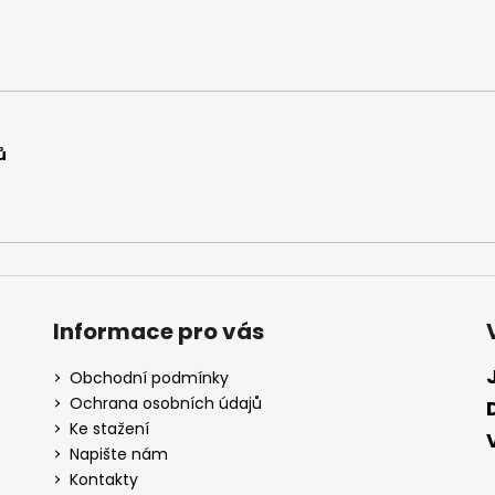
d
a
c
í
p
r
ů
v
k
y
v
ý
p
i
Informace pro vás
s
u
Obchodní podmínky
Ochrana osobních údajů
Ke stažení
Napište nám
Kontakty