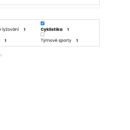
 lyžování
Cyklistika
1
1
Týmové sporty
1
1