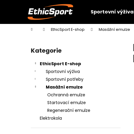
K
Přejít
na
o
Sportovní výživa
obsah
Zpět
Zpět
š
do
do
í
Domů
EthicSport E-shop
Masážní emulze
k
obchodu
obchodu
P
o
Kategorie
Přeskočit
s
kategorie
t
EthicSport E-shop
r
Sportovní výživa
a
Sportovní potřeby
n
Masážní emulze
n
Ochranná emulze
í
Startovací emulze
p
Regenerační emulze
a
Elektrokola
n
e