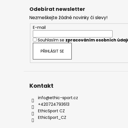
á
Odebírat newsletter
p
Nezmeškejte žádné novinky či slevy!
a
t
E-mail
í
Souhlasím se
zpracováním osobních údaj
PŘIHLÁSIT SE
Kontakt
info
@
ethic-sport.cz
+420724793613
EthicSport CZ
EthicSport_CZ