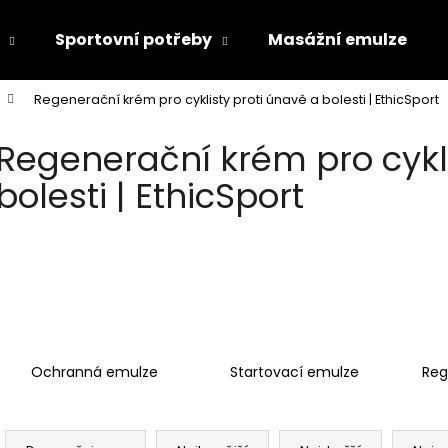
Sportovní potřeby
Masážní emulze
Regenerační krém pro cyklisty proti únavě a bolesti | EthicSport
Co potřebujete najít?
Regenerační krém pro cykli
bolesti | EthicSport
HLEDAT
Doporučujeme
Ochranná emulze
Startovací emulze
Reg
Ř