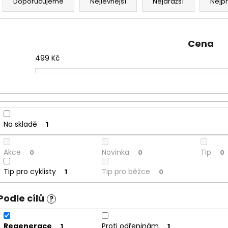
a
Doporučujeme
Nejlevnější
Nejdražší
Nejp
z
e
n
Cena
í
499
Kč
p
r
o
d
u
Na skladě
1
k
t
Akce
Novinka
Tip
0
0
0
ů
Tip pro cyklisty
Tip pro běžce
1
0
Podle cílů
?
Regenerace
Proti odřeninám
1
1