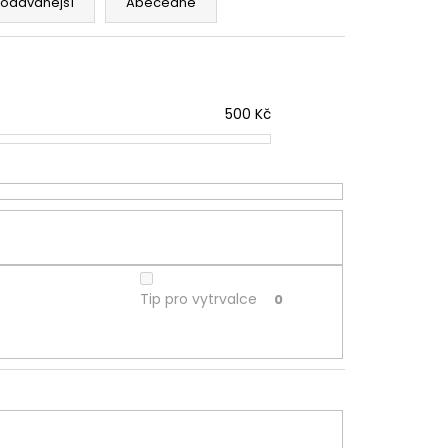
rodávanější
Abecedně
500
Kč
Tip pro vytrvalce
0