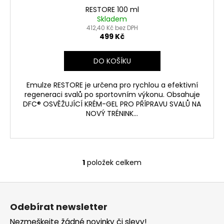
ů
RESTORE 100 ml
Skladem
412,40 Kč bez DPH
499 Kč
DO KOŠÍKU
Emulze RESTORE je určena pro rychlou a efektivní
regeneraci svalů po sportovním výkonu. Obsahuje
DFC® OSVĚŽUJÍCÍ KRÉM-GEL PRO PŘÍPRAVU SVALŮ NA
NOVÝ TRÉNINK...
1
položek celkem
O
v
Z
l
á
á
Odebírat newsletter
d
p
a
Nezmeškejte žádné novinky či slevy!