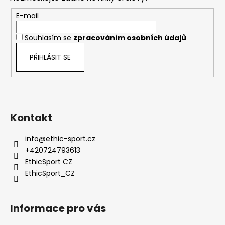
a
c
t
E-mail
í
í
p
Souhlasím se
zpracováním osobních údajů
r
v
PŘIHLÁSIT SE
k
y
v
ý
p
Kontakt
i
s
info
@
ethic-sport.cz
u
+420724793613
EthicSport CZ
EthicSport_CZ
Informace pro vás