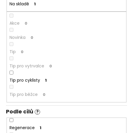
č
t
Na skladě
1
u
ů
j
e
Akce
0
m
e
Novinka
0
Tip
0
Tip pro vytrvalce
0
Tip pro cyklisty
1
Tip pro běžce
0
Podle cílů
?
Regenerace
1