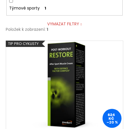
Týmové sporty
1
VYMAZAT FILTRY
Položek k zobrazení:
1
V
TIP PRO CYKLISTY
ý
p
i
s
p
r
o
d
u
624
k
KČ
–20 %
t