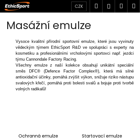
K
Přejít
Hledat
Náku
M
Přihlášen
CZK
na
o
obsah
Zpět
Zpět
košík
š
Masážní emulze
í
C
k
o
Vysoce kvalitní přírodní sportovní emulze, které jsou vyvinuty
vědeckým týmem EthicSport R&D ve spolupráci s experty na
p
kosmetiku a profesionálními vrcholovými sportovci např. jezdci
o
týmu Cannondale Factory Racing.
t
Všechny emulze z naší kolekce obsahují unikátní speciální
směs DFC® (Defence Factor Complex®), která má silné
ř
antioxidační účinky, pomáhá zvýšit výkon, snižuje riziko nástupu
e
svalových křečí, pomáhá proti bolesti svalů a bojuje proti tvorbě
b
volných radikalů!
u
j
e
t
e
Ochranná emulze
Startovací emulze
n