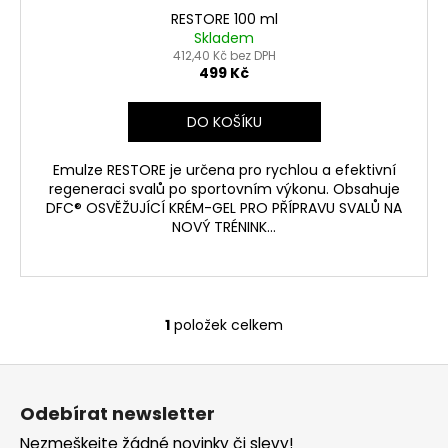
ů
RESTORE 100 ml
Skladem
412,40 Kč bez DPH
499 Kč
DO KOŠÍKU
Emulze RESTORE je určena pro rychlou a efektivní
regeneraci svalů po sportovním výkonu. Obsahuje
DFC® OSVĚŽUJÍCÍ KRÉM-GEL PRO PŘÍPRAVU SVALŮ NA
NOVÝ TRÉNINK...
1
položek celkem
O
v
Z
l
á
á
Odebírat newsletter
d
p
a
Nezmeškejte žádné novinky či slevy!