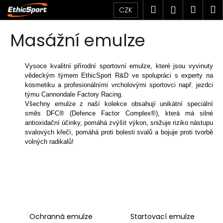
K
Přejít
Hledat
Náku
M
Přihlášen
CZK
na
o
obsah
Zpět
Zpět
košík
š
Masážní emulze
í
C
k
o
Vysoce kvalitní přírodní sportovní emulze, které jsou vyvinuty
vědeckým týmem EthicSport R&D ve spolupráci s experty na
p
kosmetiku a profesionálními vrcholovými sportovci např. jezdci
o
týmu Cannondale Factory Racing.
t
Všechny emulze z naší kolekce obsahují unikátní speciální
směs DFC® (Defence Factor Complex®), která má silné
ř
antioxidační účinky, pomáhá zvýšit výkon, snižuje riziko nástupu
e
svalových křečí, pomáhá proti bolesti svalů a bojuje proti tvorbě
b
volných radikalů!
u
j
e
t
e
Ochranná emulze
Startovací emulze
n