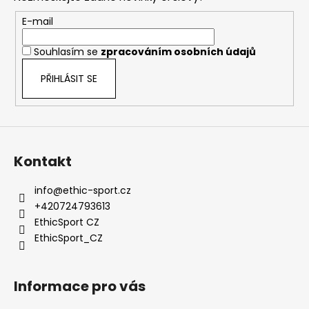
a
c
t
E-mail
í
í
p
Souhlasím se
zpracováním osobních údajů
r
v
PŘIHLÁSIT SE
k
y
v
ý
p
Kontakt
i
s
info
@
ethic-sport.cz
u
+420724793613
EthicSport CZ
EthicSport_CZ
Informace pro vás