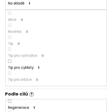
č
t
Na skladě
1
u
ů
j
e
Akce
0
m
e
Novinka
0
Tip
0
Tip pro vytrvalce
0
Tip pro cyklisty
1
Tip pro běžce
0
Podle cílů
?
Regenerace
1