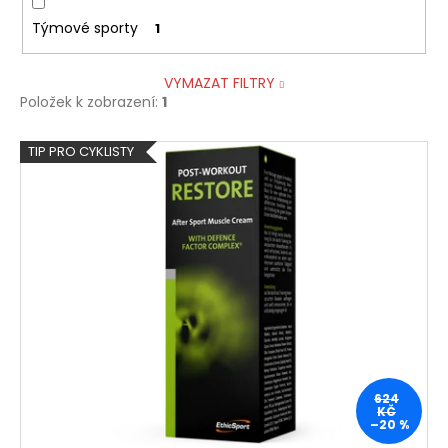
Týmové sporty
1
VYMAZAT FILTRY
Položek k zobrazení:
1
V
TIP PRO CYKLISTY
ý
p
i
s
p
r
o
d
u
624
k
KČ
–20 %
t