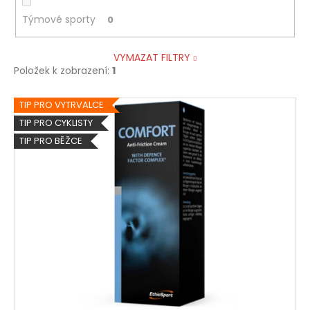
Týmové sporty
0
VYMAZAT FILTRY
Položek k zobrazení:
1
V
TIP PRO VYTRVALCE
ý
TIP PRO CYKLISTY
p
TIP PRO BĚŽCE
i
s
p
r
o
d
u
k
t