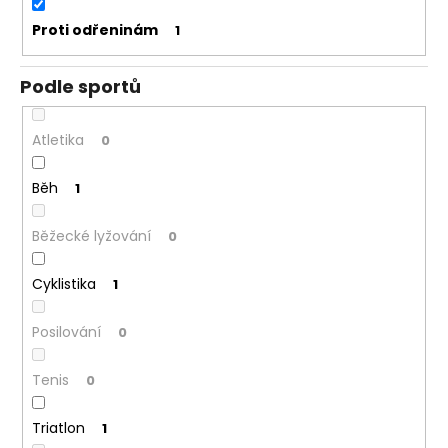
Proti odřeninám
1
Podle sportů
Atletika
0
Běh
1
Běžecké lyžování
0
Cyklistika
1
Posilování
0
Tenis
0
Triatlon
1