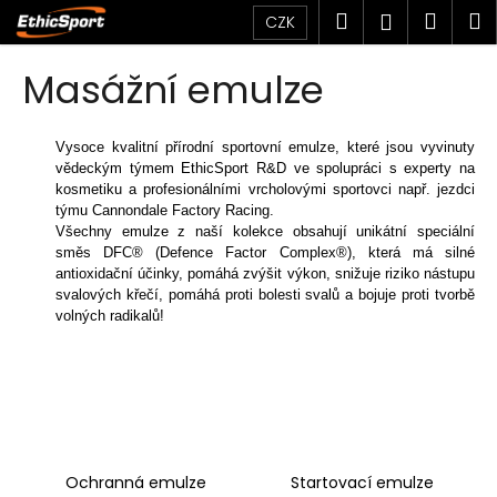
K
Přejít
Hledat
Náku
M
Přihlášen
CZK
na
o
obsah
Zpět
Zpět
košík
š
Masážní emulze
í
C
k
o
Vysoce kvalitní přírodní sportovní emulze, které jsou vyvinuty
vědeckým týmem EthicSport R&D ve spolupráci s experty na
p
kosmetiku a profesionálními vrcholovými sportovci např. jezdci
o
týmu Cannondale Factory Racing.
t
Všechny emulze z naší kolekce obsahují unikátní speciální
směs DFC® (Defence Factor Complex®), která má silné
ř
antioxidační účinky, pomáhá zvýšit výkon, snižuje riziko nástupu
e
svalových křečí, pomáhá proti bolesti svalů a bojuje proti tvorbě
b
volných radikalů!
u
j
e
t
e
Ochranná emulze
Startovací emulze
n