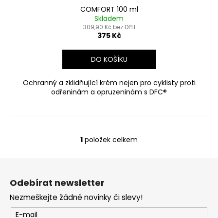
ů
COMFORT 100 ml
Skladem
309,90 Kč bez DPH
375 Kč
DO KOŠÍKU
Ochranný a zklidňující krém nejen pro cyklisty proti
odřeninám a opruzeninám s DFC®
1
položek celkem
O
v
Z
l
á
á
Odebírat newsletter
d
p
a
Nezmeškejte žádné novinky či slevy!
a
c
t
E-mail