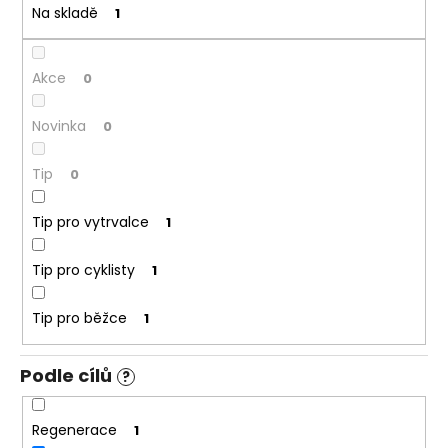
č
t
Na skladě
1
u
ů
j
e
Akce
0
m
e
Novinka
0
Tip
0
Tip pro vytrvalce
1
Tip pro cyklisty
1
Tip pro běžce
1
Podle cílů
?
Regenerace
1