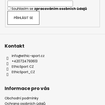
í
í
p
Souhlasím se
zpracováním osobních údajů
r
v
PŘIHLÁSIT SE
k
y
v
ý
p
Kontakt
i
s
info
@
ethic-sport.cz
u
+420724793613
EthicSport CZ
EthicSport_CZ
Informace pro vás
Obchodní podmínky
Ochrana osobních údajů