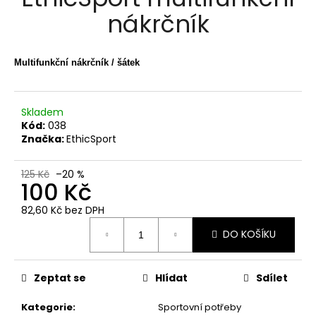
je
a
nákrčník
0,0
z
j
5
í
hvězdiček.
Multifunkční nákrčník / šátek
t
?
Skladem
Kód:
038
Značka:
EthicSport
HLEDAT
125 Kč
–20 %
100 Kč
82,60 Kč bez DPH
D
Měrná
DO KOŠÍKU
cena:
o
p
o
Zeptat se
Hlídat
Sdílet
r
u
Kategorie
:
Sportovní potřeby