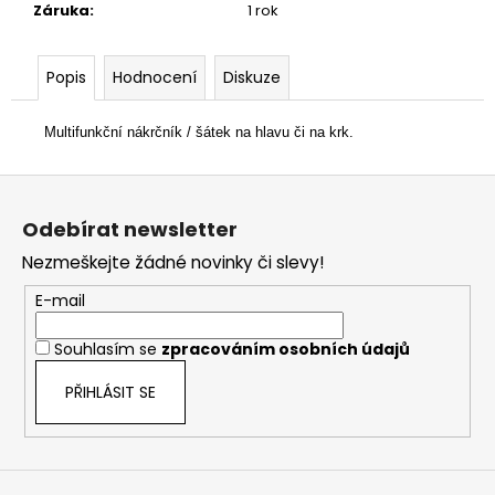
č
Záruka
:
1 rok
u
j
e
Popis
Hodnocení
Diskuze
m
e
Multifunkční nákrčník / šátek na hlavu či na krk.
Z
á
Odebírat newsletter
p
Nezmeškejte žádné novinky či slevy!
a
t
E-mail
í
Souhlasím se
zpracováním osobních údajů
PŘIHLÁSIT SE