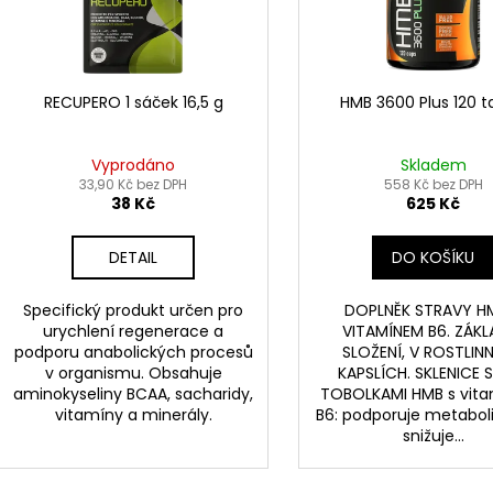
p
r
o
d
RECUPERO 1 sáček 16,5 g
HMB 3600 Plus 120 t
u
k
Vyprodáno
Skladem
t
33,90 Kč bez DPH
558 Kč bez DPH
38 Kč
625 Kč
ů
DETAIL
DO KOŠÍKU
Specifický produkt určen pro
DOPLNĚK STRAVY H
urychlení regenerace a
VITAMÍNEM B6. ZÁKL
podporu anabolických procesů
SLOŽENÍ, V ROSTLIN
v organismu. Obsahuje
KAPSLÍCH. SKLENICE S
aminokyseliny BCAA, sacharidy,
TOBOLKAMI HMB s vit
vitamíny a minerály.
B6: podporuje metabol
snižuje...