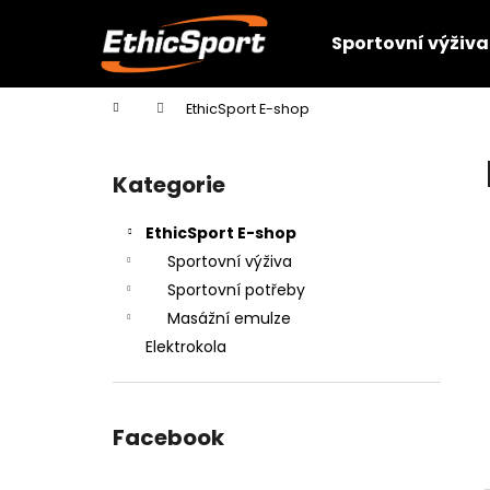
K
Přejít
na
o
Sportovní výživa
obsah
Zpět
Zpět
š
do
do
í
Domů
EthicSport E-shop
k
obchodu
obchodu
P
o
Kategorie
Přeskočit
s
kategorie
t
EthicSport E-shop
r
Sportovní výživa
a
Sportovní potřeby
n
Masážní emulze
n
Elektrokola
í
p
a
Facebook
n
e