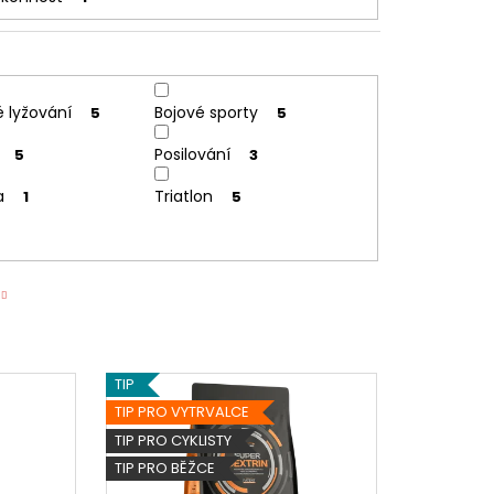
 lyžování
Bojové sporty
5
5
Posilování
5
3
a
Triatlon
1
5
TIP
TIP PRO VYTRVALCE
TIP PRO CYKLISTY
TIP PRO BĚŽCE