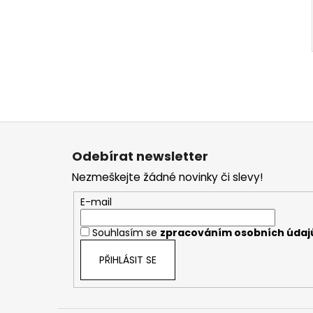
Z
á
Odebírat newsletter
p
Nezmeškejte žádné novinky či slevy!
a
t
E-mail
í
Souhlasím se
zpracováním osobních údaj
PŘIHLÁSIT SE