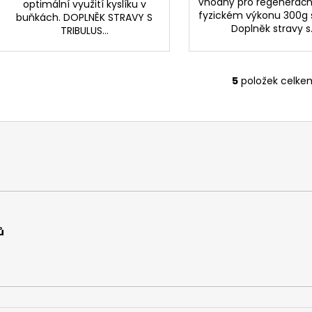
Vhodný pro regenerační
optimální využití kyslíku v
fyzickém výkonu 300g 
buňkách. DOPLNĚK STRAVY S
Doplněk stravy s.
TRIBULUS...
5
položek celke
O
v
l
á
d
a
c
í
p
r
ů
v
k
y
v
ý