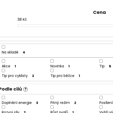
e
n
Cena
í
38
Kč
p
r
o
d
u
Na skladě
4
k
t
Akce
Novinka
Tip
1
1
5
ů
Tip pro cyklisty
Tip pro běžce
2
1
Podle cílů
?
Doplnění energie
Pitný režim
Posílen
3
2
Rozvoj síly
Růst svalů
Vyšší v
2
1