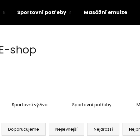
Sportovní potřeby
Masážní emulze
Co potřebujete najít?
E-shop
HLEDAT
Doporučujeme
Sportovní výživa
Sportovní potřeby
M
Ř
a
Doporučujeme
Nejlevnější
Nejdražší
Nejp
z