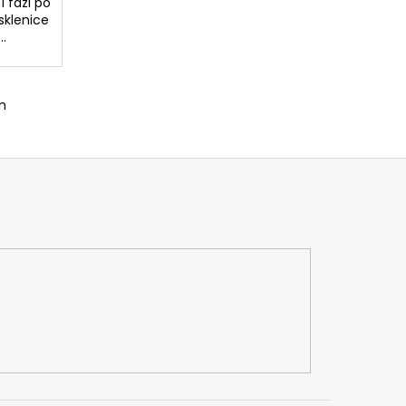
 fázi po
sklenice
..
m