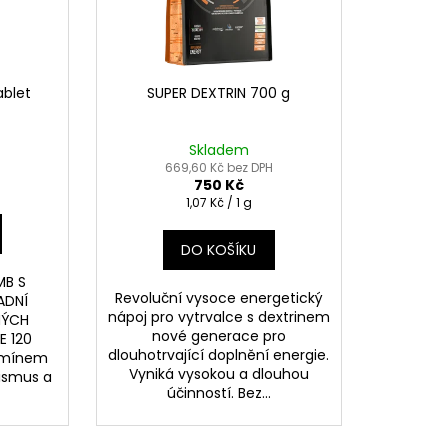
ablet
SUPER DEXTRIN 700 g
Skladem
669,60 Kč bez DPH
750 Kč
Měrná
1,07 Kč / 1 g
cena:
DO KOŠÍKU
MB S
Revoluční vysoce energetický
ADNÍ
nápoj pro vytrvalce s dextrinem
NÝCH
nové generace pro
E 120
dlouhotrvající doplnění energie.
amínem
Vyniká vysokou a dlouhou
ismus a
účinností. Bez...