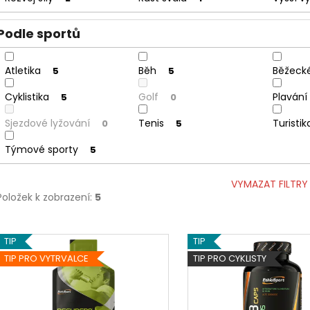
Podle sportů
Atletika
Běh
Běžecké
5
5
Cyklistika
Golf
Plavání
5
0
Sjezdové lyžování
Tenis
Turistik
0
5
Týmové sporty
5
VYMAZAT FILTRY
Položek k zobrazení:
5
V
TIP
TIP
ý
TIP PRO VYTRVALCE
TIP PRO CYKLISTY
p
i
s