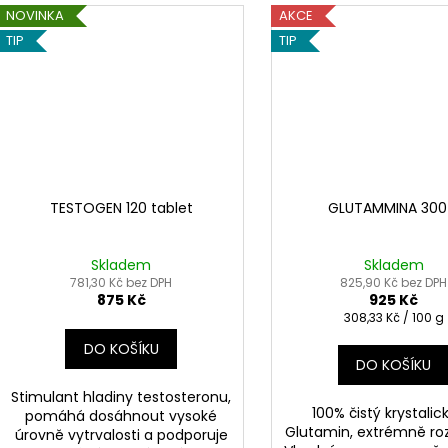
NOVINKA
AKCE
TIP
TIP
TESTOGEN 120 tablet
GLUTAMMINA 300
Skladem
Skladem
781,30 Kč bez DPH
825,90 Kč bez DPH
875 Kč
925 Kč
Měrná
308,33 Kč / 100 g
cena:
DO KOŠÍKU
DO KOŠÍKU
Stimulant hladiny testosteronu,
100% čistý krystalic
pomáhá dosáhnout vysoké
Glutamin, extrémně ro
úrovně vytrvalosti a podporuje