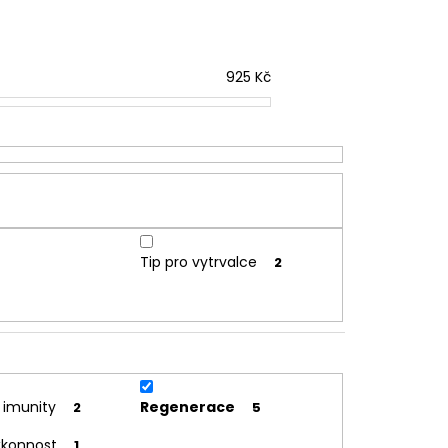
925
Kč
Tip pro vytrvalce
2
í imunity
Regenerace
2
5
ýkonnost
1