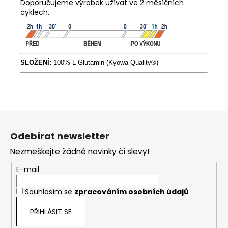
Doporučujeme výrobek užívat ve 2 měsíčních
cyklech.
SLOŽENÍ:
100% L-Glutamin (Kyowa Quality®)
Z
á
Odebírat newsletter
p
Nezmeškejte žádné novinky či slevy!
a
t
E-mail
í
Souhlasím se
zpracováním osobních údajů
PŘIHLÁSIT SE