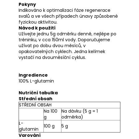
Pokyny
Indikováno k optimalizaci fáze regenerace
svalů a ve všech případech únavy způsobené
fyzickou aktivitou.
Návod k použití
Užívejte jednu 5g odměrku denně, nejlépe po
tréninku, v cca 150ml vody. Doporučujeme
užívat po dobu dvou měsíců, v
opakovatelných cyklech. Jedna kelímek
vystačí na dvouměsíční cyklus.
Ingredience
100% L-glutamin
Nutriční tabulka
Střední obsah
STŘEDNÍ OBSAH
Na 100
Na dávku (5 g = 1
g
odměrka)
L-
100 g
5 g
glutamin
Varování