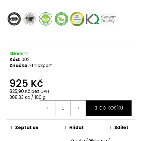
č
u
j
e
m
e
Skladem
Kód:
002
Značka:
EthicSport
925 Kč
825,90 Kč bez DPH
Měrná
308,33 Kč / 100 g
cena:
DO KOŠÍKU
Zeptat se
Hlídat
Sdílet
Kreatin / Glutamin /