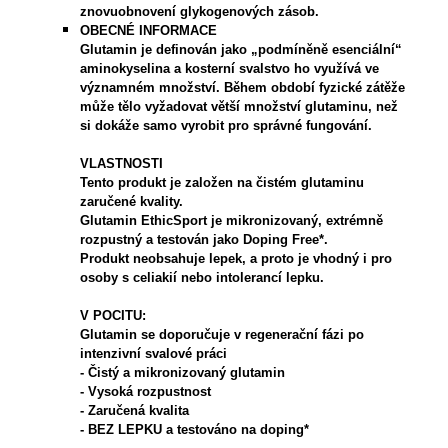
znovuobnovení glykogenových zásob.
OBECNÉ INFORMACE
Glutamin je definován jako „podmíněně esenciální“
aminokyselina a kosterní svalstvo ho využívá ve
významném množství. Během období fyzické zátěže
může tělo vyžadovat větší množství glutaminu, než
si dokáže samo vyrobit pro správné fungování.
VLASTNOSTI
Tento produkt je založen na čistém glutaminu
zaručené kvality.
Glutamin EthicSport je mikronizovaný, extrémně
rozpustný a testován jako Doping Free*.
Produkt neobsahuje lepek, a proto je vhodný i pro
osoby s celiakií nebo intolerancí lepku.
V POCITU:
Glutamin se doporučuje v regenerační fázi po
intenzivní svalové práci
- Čistý a mikronizovaný glutamin
- Vysoká rozpustnost
- Zaručená kvalita
- BEZ LEPKU a testováno na doping*