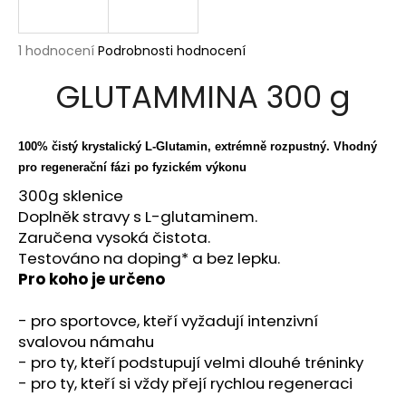
a
j
Průměrné
1 hodnocení
Podrobnosti hodnocení
í
hodnocení
GLUTAMMINA 300 g
produktu
t
je
?
5,0
z
100% čistý krystalický L-Glutamin, extrémně rozpustný. Vhodný
5
pro regenerační fázi po fyzickém výkonu
hvězdiček.
300g sklenice
HLEDAT
Doplněk stravy s L-glutaminem.
Zaručena vysoká čistota.
Testováno na doping* a bez lepku.
Pro koho je určeno
D
o
- pro sportovce, kteří vyžadují intenzivní
p
svalovou námahu
o
- pro ty, kteří podstupují velmi dlouhé tréninky
r
- pro ty, kteří si vždy přejí rychlou regeneraci
u