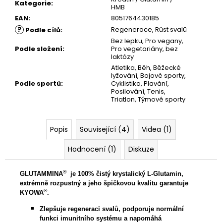
Kategorie
:
HMB
EAN
:
8051764430185
?
Regenerace
,
Růst svalů
Podle cílů
:
Bez lepku
,
Pro vegany
,
Podle složení
:
Pro vegetariány
,
bez
laktózy
Atletika
,
Běh
,
Běžecké
lyžování
,
Bojové sporty
,
Podle sportů
:
Cyklistika
,
Plavání
,
Posilování
,
Tenis
,
Triatlon
,
Týmové sporty
Popis
Související (4)
Videa (1)
Hodnocení (1)
Diskuze
®
GLUTAMMINA
je 100% čistý krystalický L-Glutamin,
extrémně rozpustný a jeho špičkovou kvalitu garantuje
®
KYOWA
.
Zlepšuje
regeneraci svalů, podporuje normální
funkci imunitního systému a napomáhá