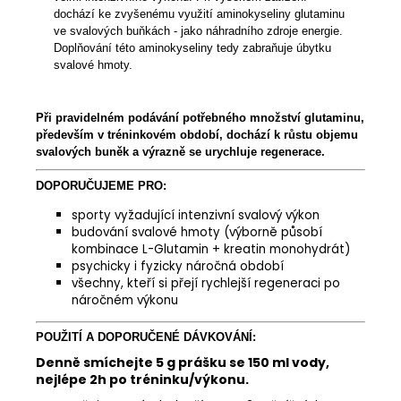
dochází ke zvyšenému využití aminokyseliny glutaminu
ve svalových buňkách - jako náhradního zdroje energie.
Doplňování této aminokyseliny tedy zabraňuje úbytku
svalové hmoty.
Při pravidelném podávání potřebného množství glutaminu,
především v tréninkovém období, dochází k růstu objemu
svalových buněk a výrazně se urychluje regenerace.
DOPORUČUJEME PRO:
sporty vyžadující intenzivní svalový výkon
budování svalové hmoty (výborně působí
kombinace L-Glutamin +
kreatin monohydrát
)
psychicky i fyzicky náročná období
všechny, kteří si přejí rychlejší regeneraci po
náročném výkonu
POUŽITÍ A DOPORUČENÉ DÁVKOVÁNÍ:
Denně smíchejte 5 g prášku se 150 ml vody,
nejlépe 2h po tréninku/výkonu.