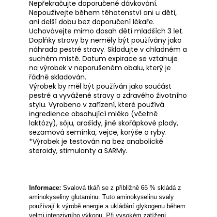
Nepřekračujte doporučené dávkování.
Nepoužívejte během těhotenství ani u dětí,
ani delší dobu bez doporučení lékaře.
Uchovávejte mimo dosah dětí mladších 3 let.
Doplňky stravy by neměly být používány jako
náhrada pestré stravy. Skladujte v chladném a
suchém místě. Datum expirace se vztahuje
na výrobek v neporušeném obalu, který je
řádně skladován.
Výrobek by měl být používán jako součást
pestré a vyvážené stravy a zdravého životního
stylu. Vyrobeno v zařízení, které používá
ingredience obsahující mléko (včetně
laktózy), sóju, arašídy, jiné skořápkové plody,
sezamová semínka, vejce, korýše a ryby.
*Výrobek je testován na bez anabolické
steroidy, stimulanty a SARMy.
Informace:
Svalová tkáň se z přibližně 65 % skládá z
aminokyseliny glutaminu. Tuto aminokyselinu svaly
používají k výrobě energie a ukládání glykogenu během
velmi intenzivního výkonu. Při vysokém zatížení