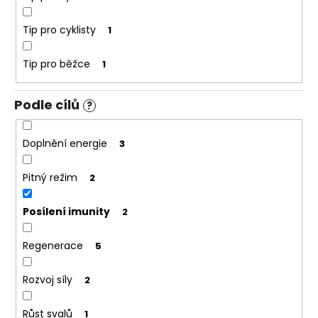
č
u
Tip pro cyklisty
j
1
e
m
Tip pro běžce
1
e
Podle cílů
?
Doplnění energie
3
Pitný režim
2
Posílení imunity
2
Regenerace
5
Rozvoj síly
2
Růst svalů
1