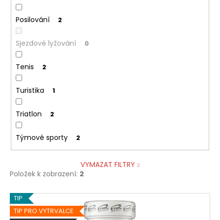
Posilování
2
Sjezdové lyžování
0
Tenis
2
Turistika
1
Triatlon
2
Týmové sporty
2
VYMAZAT FILTRY
Položek k zobrazení:
2
V
TIP
ý
TIP PRO VYTRVALCE