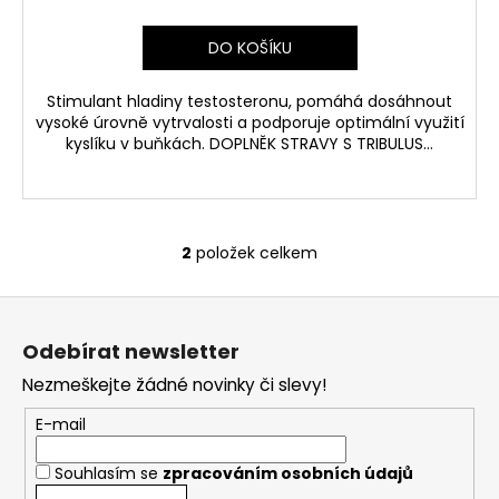
DO KOŠÍKU
Stimulant hladiny testosteronu, pomáhá dosáhnout
vysoké úrovně vytrvalosti a podporuje optimální využití
kyslíku v buňkách. DOPLNĚK STRAVY S TRIBULUS...
2
položek celkem
O
v
Z
l
á
á
Odebírat newsletter
d
p
a
Nezmeškejte žádné novinky či slevy!
a
c
t
E-mail
í
í
p
Souhlasím se
zpracováním osobních údajů
r