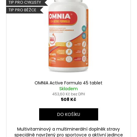
p
TIP PRO CYKLISTY
i
TIP PRO BĚŽCE
s
p
r
o
d
u
k
t
ů
OMNIA Active Formula 45 tablet
Skladem
453,60 Kč bez DPH
508 Kč
DO KOŠÍKU
Multivitaminový a multiminerální doplněk stravy
speciálně navržený pro sportovce a aktivní jedince