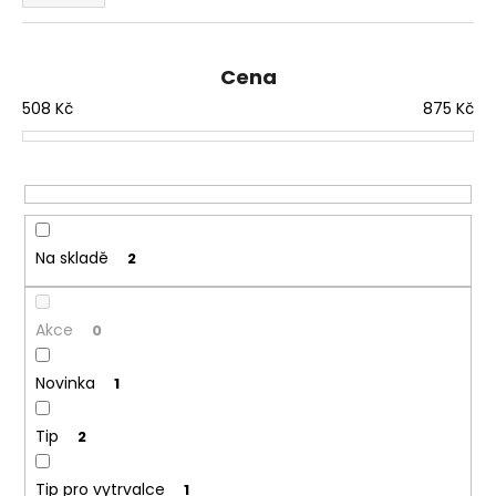
e
a
n
j
í
Cena
í
p
t
508
Kč
875
Kč
r
?
o
d
u
k
t
HLEDAT
Na skladě
2
ů
Akce
0
D
o
Novinka
1
p
o
Tip
2
r
u
Tip pro vytrvalce
1