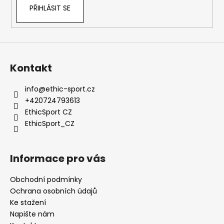
v
PŘIHLÁSIT SE
k
y
v
ý
p
Kontakt
i
s
info
@
ethic-sport.cz
u
+420724793613
EthicSport CZ
EthicSport_CZ
Informace pro vás
Obchodní podmínky
Ochrana osobních údajů
Ke stažení
Napište nám