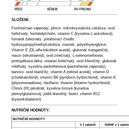
SLOŽENÍ:
Fosforečnan vápenatý, plnivo: mikrokrystalická celulóza; oxid
hořečnatý, fosfatidylcholin, vitamin C (kyselina L-askorbová),
fumarát železnatý, potahovací činidlo:
hydroxypropylmethylcelulóza, mastek, polyethylenglykol;
Vitamin E (DL-alfa-tokoferol acetát), glukonát manganičitý,
niacin (nikotinamid), oxid zinečnatý, L-selenomethionin,
protispékavá látka: stearan hořečnatý, oxid křemičitý; glukonát
měďnatý, kyselina pantothenová (pantothenát vápenatý),
barvivo: oxid titaničitý; vitamin A (retinol acetát), vitamin D
(cholekalciferol), vitamín B6 (pyridoxin hydrochlorid), vitamin K
(phytomenadione), riboflavin, thiamin (thiamin hydrochlorid),
Chrom (III) pikolinát, kyselina listová (kyselina
pteroylglutamová), jodid draselný, biotin, vitamin B12
(kyanokobalamin).
NUTRIČNÍ HODNOTY:
NUTRIČNÍ HODNOTY
V 1 tabletě
%RHP v 1 tablet