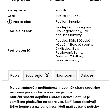
č
u
Kategorie
:
Imunita
j
EAN
:
8051764430550
e
?
Posílení imunity
m
Podle cílů
:
e
Bez lepku
,
Pro vegany
,
Podle složení
:
Pro vegetariány
,
Pro
děti
,
bez laktózy
Atletika
,
Běh
,
Běžecké
lyžování
,
Bojové sporty
,
Cyklistika
,
Golf
,
Podle sportů
:
Posilování
,
Tenis
,
Turistika
,
Triatlon
,
Týmové sporty
Popis
Související (2)
Hodnocení
Diskuze
Multivitaminový a multiminerální doplněk stravy speciálně
navržený pro sportovce a aktivní jedince.
Nutriční složení doplňku OMNIA® Active Formula je
zaměřeno především na sportovce, kteří často absolvují
těžké tréninky a na jednotlivce, kteří mají zvýšené potřeby