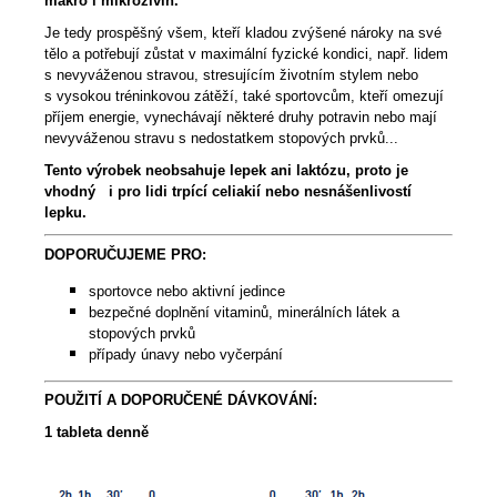
makro i mikroživin.
Je tedy prospěšný všem, kteří kladou zvýšené nároky na své
tělo a potřebují zůstat v maximální fyzické kondici, např. lidem
s nevyváženou stravou, stresujícím životním stylem nebo
s vysokou tréninkovou zátěží, také sportovcům, kteří omezují
příjem energie, vynechávají některé druhy potravin nebo mají
nevyváženou stravu s nedostatkem stopových prvků...
Tento výrobek neobsahuje lepek ani laktózu, proto je
vhodný i pro lidi trpící celiakií nebo nesnášenlivostí
lepku.
DOPORUČUJEME PRO:
sportovce nebo aktivní jedince
bezpečné doplnění vitaminů, minerálních látek a
stopových prvků
případy únavy nebo vyčerpání
POUŽITÍ A DOPORUČENÉ DÁVKOVÁNÍ:
1 tableta denně