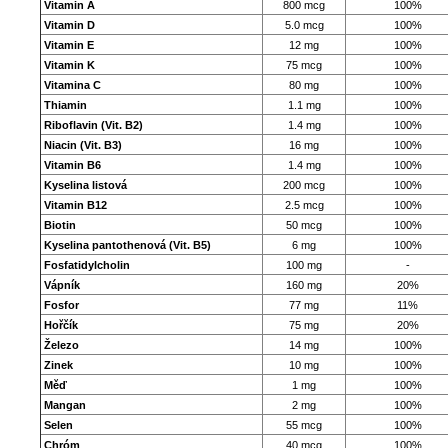
Vitamin A
800 mcg
100%
Vitamin D
5.0 mcg
100%
Vitamin E
12 mg
100%
Vitamin K
75 mcg
100%
Vitamina C
80 mg
100%
Thiamin
1.1 mg
100%
Riboflavin (Vit. B2)
1.4 mg
100%
Niacin (Vit. B3)
16 mg
100%
Vitamin B6
1.4 mg
100%
Kyselina listová
200 mcg
100%
Vitamin B12
2.5 mcg
100%
Biotin
50 mcg
100%
Kyselina pantothenová (Vit. B5)
6 mg
100%
Fosfatidylcholin
100 mg
-
Vápník
160 mg
20%
Fosfor
77 mg
11%
Hořčík
75 mg
20%
Železo
14 mg
100%
Zinek
10 mg
100%
Měď
1 mg
100%
Mangan
2 mg
100%
Selen
55 mcg
100%
Chróm
40 mcg
100%