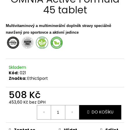
je
a
45 tablet
0,0
z
j
5
í
hvězdiček.
Multivitaminový a multiminerální doplněk stravy speciálně
t
navržený pro sportovce a aktivní jedince
?
Skladem
HLEDAT
Kód:
021
Značka:
EthicSport
508 Kč
D
o
453,60 Kč bez DPH
p
Měrná
o
DO KOŠÍKU
cena:
r
u
Zeptat se
Hlídat
Sdílet