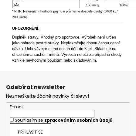
Jód
150 mcg
100%
* RHP: Referenční hodnota příjmu u průměrné dospělé osoby (8400 kJ/
2000 kcal)
UPOZORNĚNÍ:
Doplněk stravy. Vhodný pro sportovce. Výrobek není určen
jako náhrada pestré stravy. Nepřekračujte doporučenou denní
dávku. Uchovávejte mimo dosah dětí do 3 let. Skladujte na
chladném a suchém místě.
Výrobce neručí za případné škody
vzniklé nevhodným použitím nebo skladováním.
Z
á
Odebírat newsletter
p
Nezmeškejte žádné novinky či slevy!
a
t
E-mail
í
Souhlasím se
zpracováním osobních údajů
PŘIHLÁSIT SE