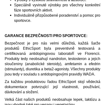
č
u
Speciálně vyvinuté výrobky pro všechny konkrétní
j
fáze sportovních aktivit.
e
Individuálně přizpůsobené poradenství a pomoc pro
m
sportovce.
e
GARANCE BEZPEČNOSTI PRO SPORTOVCE:
Bezpečnost je pro nás velmi důležitá, každá šarže
produktů EthicSport byla preventivně testovaná a
certifikovaná antidopingovou laboratoří ve Florencii.
Produkty tedy neobsahují nandrolon,
testosteron
a jejich
sloučeniny (anabolické steroidy), amfetamin a efedrin
(stimulanty), diuretika a beta2-agonisty. Všechny produkty
jsou tedy v souladu s antidopingovými pravidly WADA.
Za každou produktovou řadou EthicSport stojí vědecká
dokumentace potvrzující její vlastnosti, používání,
dávkování a složení.
Velká část našich produktů neobsahuje lepek, laktózu a
jsou vhodné také pro vegany i vegetariány.