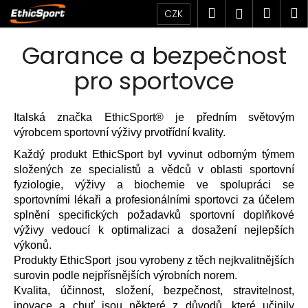
K
Přejít
Hledat
Náku
M
Přihlášen
CZK
na
o
obsah
Zpět
Zpět
košík
š
Garance a bezpečnost
í
C
pro sportovce
k
o
p
Italská značka EthicSport® je předním světovým
o
výrobcem sportovní výživy prvotřídní kvality.
t
Každý produkt EthicSport byl vyvinut odborným týmem
ř
složených ze specialistů a vědců v oblasti sportovní
e
fyziologie, výživy a biochemie ve spolupráci se
b
sportovními lékaři a profesionálními sportovci za účelem
u
splnění specifických požadavků sportovní doplňkové
výživy vedoucí k optimalizaci a dosažení nejlepších
j
výkonů.
e
Produkty EthicSport jsou vyrobeny z těch nejkvalitnějších
t
surovin podle nejpřísnějších výrobních norem.
e
Kvalita, účinnost, složení, bezpečnost, stravitelnost,
n
inovace a chuť jsou některé z důvodů, které učinily