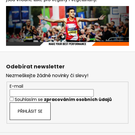
Z
á
Odebírat newsletter
p
Nezmeškejte žádné novinky či slevy!
a
t
E-mail
í
Souhlasím se
zpracováním osobních údajů
PŘIHLÁSIT SE