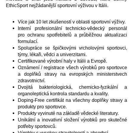
a
EthicSport nejžádanější sportovní výživou v Itálii.
j
í
Více jak 10 let zkušeností v oblasti sportovní výživy.
Interní profesionální technicko-vědecký personál
t
pro ochranu spotřebitelů a průběžnou aktualizaci
?
formulací.
Spolupráce se špičkovými vrcholovými sportovci,
týmy, lékaři, vědci a univerzitami.
Certifikované výrobní haly v Itálii a Evropě.
Oznámení / registrace všech výrobků pro sportovce
HLEDAT
a doplňků stravy na evropských ministerstvech
zdravotnictví.
Dvojitá bakteriologická, chemicko-fyzikální a
D
organoleptická kontrola standardu a kvality.
o
Doping-Free certifikát na všechny doplňky stravy a
p
produkty pro sportovce.
o
Produkty vyvinuté na základě vědecké literatury.
r
Unikátní a inovativní složení výrobků pro skutečné
u
potřeby sportovců.
Výrobky s vysokou stravitelností a absorbcí.