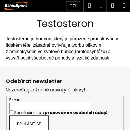
K
Přejít
Hledat
Náku
M
Přihlášen
CZK
na
o
obsah
Zpět
Zpět
košík
š
Testosteron
í
C
k
o
Testosteron je hormon, který je přirozeně produkován v
p
lidském těle, zásadně ovlivňuje tvorbu bílkovin
z aminokyselin ve svalové buňce (proteosyntézu) a
o
vytváří pocit všeobecné pohody a fyzické zdatnosti
t
ř
Z
e
á
Odebírat newsletter
b
p
Nezmeškejte žádné novinky či slevy!
u
a
j
t
E-mail
e
í
Souhlasím se
zpracováním osobních údajů
t
e
PŘIHLÁSIT SE
n