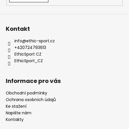
a
j
í
Kontakt
t
?
info
@
ethic-sport.cz
+420724793613
EthicSport CZ
EthicSport_CZ
HLEDAT
Informace pro vás
D
Obchodní podmínky
o
Ochrana osobních údajů
p
Ke stažení
o
Napište nám
r
Kontakty
u