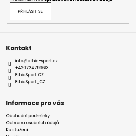
č
u
PŘIHLÁSIT SE
j
e
m
e
Kontakt
info
@
ethic-sport.cz
+420724793613
EthicSport CZ
EthicSport_CZ
Informace pro vás
Obchodní podmínky
Ochrana osobních údajů
Ke stažení