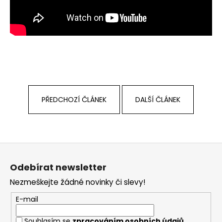
a
j
í
t
?
PŘEDCHOZÍ ČLÁNEK
DALŠÍ ČLÁNEK
HLEDAT
Z
D
á
Odebírat newsletter
o
p
p
Nezmeškejte žádné novinky či slevy!
a
o
t
E-mail
r
í
u
Souhlasím se
zpracováním osobních údajů