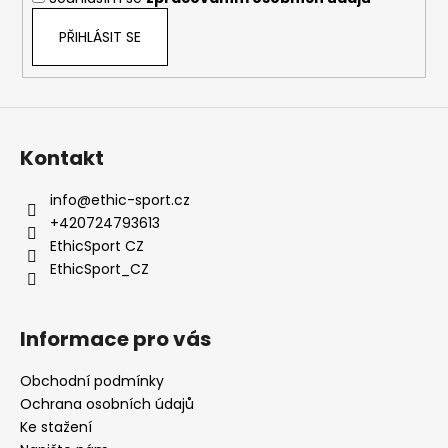
č
u
PŘIHLÁSIT SE
j
e
m
e
Kontakt
info
@
ethic-sport.cz
+420724793613
EthicSport CZ
EthicSport_CZ
Informace pro vás
Obchodní podmínky
Ochrana osobních údajů
Ke stažení