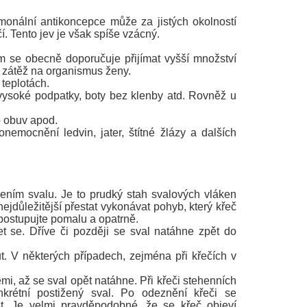
rmonální antikoncepce může za jistých okolností
í. Tento jev je však spíše vzácný.
ím se obecně doporučuje přijímat vyšší množství
á zátěž na organismus ženy.
 teplotách.
š vysoké podpatky, boty bez klenby atd. Rovněž u
o obuv apod.
emocnění ledvin, jater, štítné žlázy a dalších
ním svalu. Je to prudký stah svalových vláken
jdůležitější přestat vykonávat pohyb, který křeč
 postupujte pomalu a opatrně.
t se. Dříve či později se sval natáhne zpět do
t. V některých případech, zejména při křečích v
emi, až se sval opět natáhne. Při křeči stehenních
nkrétní postižený sval. Po odeznění křeči se
at. Je velmi pravděpodobné, že se křeč objeví