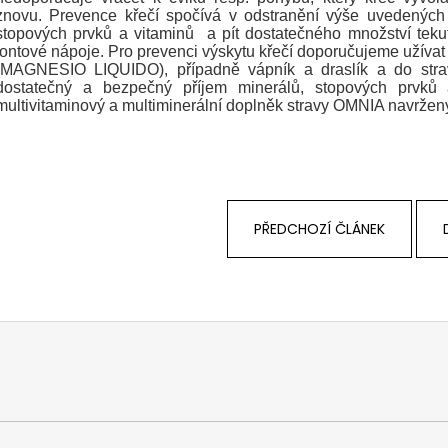
znovu. Prevence křečí spočívá v odstranění výše uvedených p
stopových prvků a vitaminů a pít dostatečného množství tekut
iontové nápoje. Pro prevenci výskytu křečí doporučujeme užívat 
MAGNESIO LIQUIDO
), případně vápník a draslík a do stra
dostatečný a bezpečný příjem minerálů, stopových prvků 
multivitaminový a multiminerální doplněk stravy
OMNIA
navržený 
PŘEDCHOZÍ ČLÁNEK