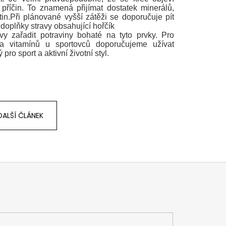
říčin. To znamená přijímat dostatek minerálů,
in.Při plánované vyšší zátěži se doporučuje pít
doplňky stravy obsahující hořčík
vy zařadit potraviny bohaté na tyto prvky. Pro
a vitamínů u sportovců doporučujeme užívat
pro sport a aktivní životní styl.
DALŠÍ ČLÁNEK