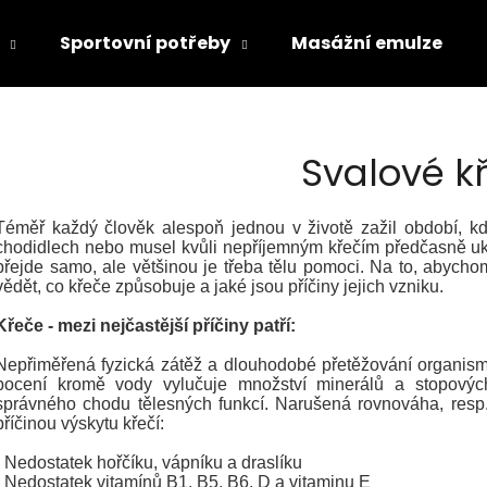
Sportovní potřeby
Masážní emulze
Co potřebujete najít?
Svalové k
HLEDAT
Téměř každý člověk alespoň jednou v životě zažil období, kdy
chodidlech nebo musel kvůli nepříjemným křečím předčasně uko
přejde samo, ale většinou je třeba tělu pomoci. Na to, abychom
vědět, co křeče způsobuje a jaké jsou příčiny jejich vzniku.
Doporučujeme
Křeče - mezi nejčastější příčiny patří:
Nepřiměřená fyzická zátěž a dlouhodobé přetěžování organismu - 
pocení kromě vody vylučuje množství minerálů a stopových
správného chodu tělesných funkcí. Narušená rovnováha, resp
příčinou výskytu křečí:
- Nedostatek hořčíku, vápníku a draslíku
- Nedostatek vitamínů B1, B5, B6, D a vitaminu E