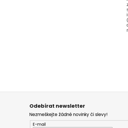
(
Z
á
Odebírat newsletter
p
Nezmeškejte žádné novinky či slevy!
a
t
E-mail