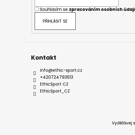
í
Souhlasím se
zpracováním osobních údaj
PŘIHLÁSIT SE
Kontakt
info
@
ethic-sport.cz
+420724793613
EthicSport CZ
EthicSport_CZ
Vydělávej s