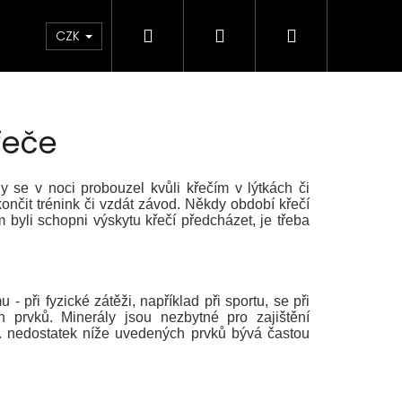
Hledat
Přihlášení
Nákupní
Elektrokola
Kontakty
Informace o značce 
CZK
košík
řeče
 se v noci probouzel kvůli křečím v lýtkách či
nčit trénink či vzdát závod. Někdy období křečí
 byli schopni výskytu křečí předcházet, je třeba
při fyzické zátěži, například při sportu, se při
 prvků. Minerály jsou nezbytné pro zajištění
. nedostatek níže uvedených prvků bývá častou