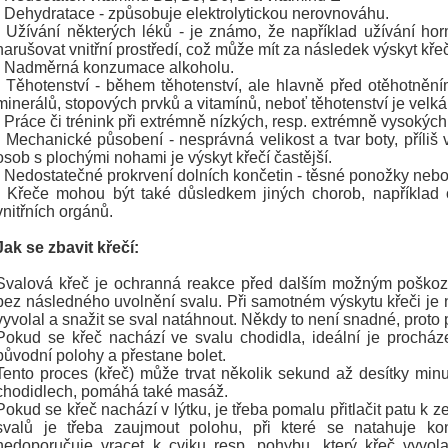
- Dehydratace - způsobuje elektrolytickou nerovnováhu.
- Užívání některých léků - je známo, že například užívání ho
narušovat vnitřní prostředí, což může mít za následek výskyt křeč
- Nadměrná konzumace alkoholu.
- Těhotenství - během těhotenství, ale hlavně před otěhotněn
minerálů, stopových prvků a vitamínů, neboť těhotenství je velk
- Práce či trénink při extrémně nízkých, resp. extrémně vysokých
- Mechanické působení - nesprávná velikost a tvar boty, příli
osob s plochými nohami je výskyt křečí častější.
- Nedostatečné prokrvení dolních končetin - těsné ponožky neb
- Křeče mohou být také důsledkem jiných chorob, například on
vnitřních orgánů.
Jak se zbavit křečí:
Svalová křeč je ochranná reakce před dalším možným poškoze
bez následného uvolnění svalu. Při samotném výskytu křeči je ne
vyvolal a snažit se sval natáhnout. Někdy to není snadné, proto
Pokud se křeč nachází ve svalu chodidla, ideální je procháze
původní polohy a přestane bolet.
Tento proces (křeč) může trvat několik sekund až desítky minu
chodidlech, pomáhá také masáž.
Pokud se křeč nachází v lýtku, je třeba pomalu přitlačit patu k z
svalů je třeba zaujmout polohu, při které se natahuje ko
nedoporučuje vracet k cviku resp. pohybu, který křeč vyvol