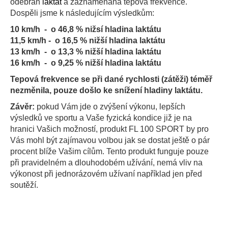
č
odebrán
laktát
a zaznamenaná tepová frekvence.
u
Dospěli jsme k následujícím výsledkům:
j
10 km/h - o 46,8 % nižsí hladina laktátu
e
11,5 km/h - o 16,5 % nižší hladina laktátu
m
13 km/h - o 13,3 % nižší hladina laktátu
e
16 km/h - o 9,25 % nižší hladina laktátu
Tepová frekvence se při dané rychlosti (zátěži) téměř
nezměnila, pouze došlo ke snížení hladiny laktátu.
Závěr:
pokud Vám jde o zvýšení výkonu, lepších
výsledků ve sportu a Vaše fyzická kondice již je na
hranici Vašich možností, produkt FL 100 SPORT by pro
Vás mohl být zajímavou volbou jak se dostat ještě o pár
procent blíže Vašim cílům. Tento produkt funguje pouze
při pravidelném a dlouhodobém užívání, nemá vliv na
výkonost při jednorázovém užívaní například jen před
soutěží.