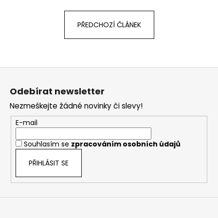
PŘEDCHOZÍ ČLÁNEK
Z
á
Odebírat newsletter
p
Nezmeškejte žádné novinky či slevy!
a
t
E-mail
í
Souhlasím se
zpracováním osobních údajů
PŘIHLÁSIT SE