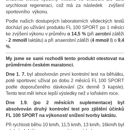
a
urychlovat regeneraci, což má za následek zvýšení
sportovního výkonu.
j
í
Podle našich dostupných laboratorních vědeckých testů
dochází po užívání produktu FL 100 SPORT po 1 měsíci
t
ke zvýšení výkonu v průměru
o 14,5 %
(při
aerobní
zátěži
?
-
2 mmol/l
laktátu) a při anaerobní zátěži (
4 mmol/ l
) o
9,4
%
.
My jsme se sami rozhodli tento produkt otestovat na
průměrném českém maratonci.
HLEDAT
Dne 1. 7.
byl absolvován první kontrolní test na běhátku,
poté sportovec užíval po dobu 2 měsíců FL 100 SPORT
podle doporučeného dávkování (2x denně 3 kapsle).
D
Tento test měl lehce lepší výsledky než v loňském roce.
o
Dne 1.9. (po 2 měsících suplementace) byl
p
absolvován druhý kontrolní test pro zjištění účinků
o
FL 100 SPORT na výkonost/ snížení tvorby laktátu.
r
u
Při rychlosti běhu 10 km/h, 11,5 km/h, 13 km/h, 16km/h byl