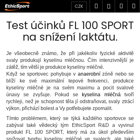
K
Přejít
Hledat
Náku
M
Přihlášen
CZK
na
o
obsah
Zpět
Zpět
košík
š
Test účinků FL 100 SPORT
í
C
na snížení laktátu.
k
o
p
Je všeobecně známo, že při jakékoliv fyzické aktivitě
o
svaly produkují kyselinu mléčnou. Čím intenzivnější je
t
zátěž, tím větší je produkce kyseliny mléčné.
ř
Když se sportovec pohybuje v
anaerobní
zóně nebo se
e
blíží ke své maximální tepové frekvenci, produkce
kyseliny mléčné je na svém maximu a pocit svalové
b
únavy se zvyšuje. Pokud se
kyselina mléčná
tvoří
u
rychleji, než je schopnost těla jí odstraňovat, svaly ztrácí
j
výkon, přichází bolest a Vy potřebujete zpomalit.
e
Tímto problémem, který se týká každého sportovce se
t
zabýval také vědecký tým EthicSport R&D a vyvinul
e
produkt FL 100 SPORT, který má za úkol především
n
snižovat tvorbu kyseliny mléčné ve svalech, ale také