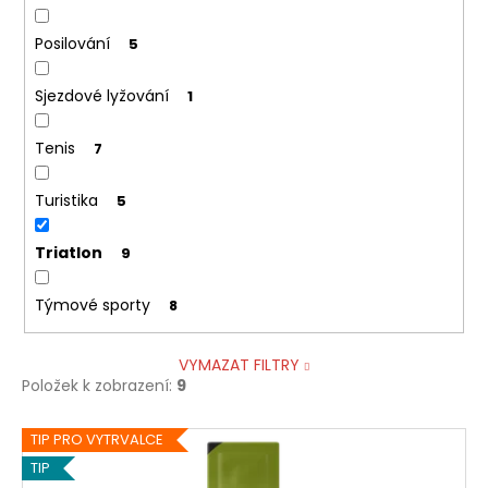
Posilování
5
Sjezdové lyžování
1
Tenis
7
Turistika
5
Triatlon
9
Týmové sporty
8
VYMAZAT FILTRY
Položek k zobrazení:
9
V
TIP PRO VYTRVALCE
ý
TIP