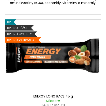
aminokyseliny BCAA, sacharidy, vitamíny a minerály.
TIP
TIP PRO BĚŽCE
TIP PRO CYKLISTY
TIP PRO VYTRVALCE
ENERGY LONG RACE 45 g
Skladem
64,30 Kč bez DPH