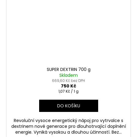
SUPER DEXTRIN 700 g
Skladem
669,60 Kč bez DPH
750 Kč
Měrná
1,07 Kč / 1 g
cena:
DO KOŠÍKU
Revoluční vysoce energetický nápoj pro vytrvalce s
dextrinem nové generace pro dlouhotrvající doplnění
energie. Vyniká vysokou a dlouhou účinností. Bez...