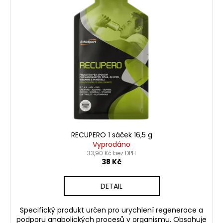
p
i
s
p
r
o
d
u
k
t
ů
RECUPERO 1 sáček 16,5 g
Vyprodáno
33,90 Kč bez DPH
38 Kč
DETAIL
Specifický produkt určen pro urychlení regenerace a
podporu anabolických procesů v organismu. Obsahuje