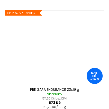
TIP PRO VYTRVALCE
674
KČ
–14 %
PRE GARA ENDURANCE 20x19 g
Skladem
511,60 Kč bez DPH
573 Kč
Měrná
150,79 Kč / 100 g