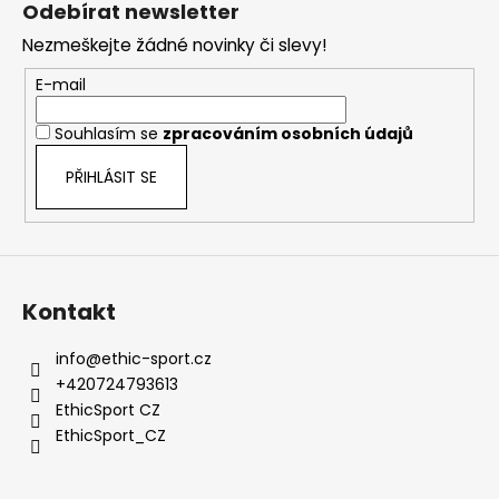
Odebírat newsletter
d
p
a
Nezmeškejte žádné novinky či slevy!
a
c
t
E-mail
í
í
p
Souhlasím se
zpracováním osobních údajů
r
v
PŘIHLÁSIT SE
k
y
v
ý
p
Kontakt
i
s
info
@
ethic-sport.cz
u
+420724793613
EthicSport CZ
EthicSport_CZ