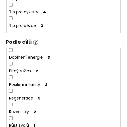
č
u
Tip pro cyklisty
j
4
e
m
Tip pro běžce
3
e
Podle cílů
?
Doplnění energie
3
Pitný režim
2
Posílení imunity
2
Regenerace
5
Rozvoj síly
2
Růst svalů
1