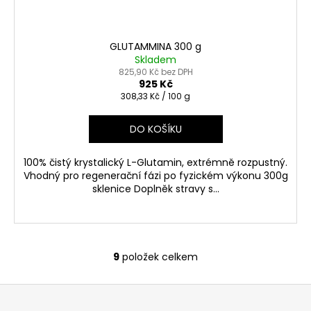
GLUTAMMINA 300 g
Skladem
825,90 Kč bez DPH
925 Kč
Měrná
308,33 Kč / 100 g
cena:
DO KOŠÍKU
100% čistý krystalický L-Glutamin, extrémně rozpustný.
Vhodný pro regenerační fázi po fyzickém výkonu 300g
sklenice Doplněk stravy s...
9
položek celkem
O
v
Z
l
á
á