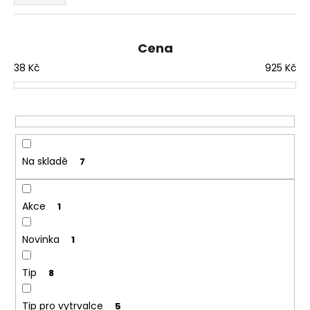
e
a
n
j
í
Cena
í
p
t
38
Kč
925
Kč
r
?
o
d
u
k
t
HLEDAT
Na skladě
7
ů
Akce
1
D
o
Novinka
1
p
o
Tip
8
r
u
Tip pro vytrvalce
5