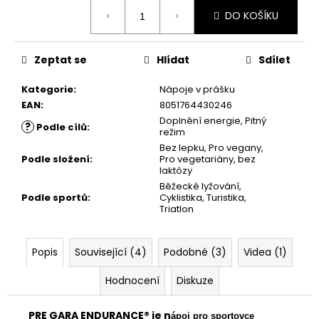
č
cena:
u
DO KOŠÍKU
j
e
Zeptat se
Hlídat
Sdílet
m
e
Kategorie
:
Nápoje v prášku
EAN
:
8051764430246
Doplnění energie
,
Pitný
?
Podle cílů
:
režim
Bez lepku
,
Pro vegany
,
Podle složení
:
Pro vegetariány
,
bez
laktózy
Běžecké lyžování
,
Podle sportů
:
Cyklistika
,
Turistika
,
Triatlon
Popis
Související (4)
Podobné (3)
Videa (1)
Hodnocení
Diskuze
PRE GARA ENDURANCE® je n
ápoj pro sportovce