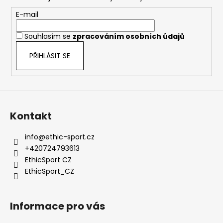
a
t
E-mail
í
Souhlasím se
zpracováním osobních údajů
PŘIHLÁSIT SE
Kontakt
info
@
ethic-sport.cz
+420724793613
EthicSport CZ
EthicSport_CZ
Informace pro vás