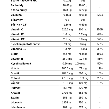
z toho nasycené MK
0.01 g
0 g
Sacharidy
78.81 g
28.05 g
-
z toho cukry
16.36 g
6.22 g
Vláknina
0.15 g
0.06 g
225%
Bílkoviny
0 g
0 g
-
Sůl (Na x 2.5)
1.56 g
0.59 g
-
Vitamin C
526.3 mg
200 mg
250%
Vitamin
B1
1.8 mg
0.7 mg
64%
Vitamin B2
2.1 mg
0.8 mg
57%
Kyselina pantothenová
7.9 mg
3 mg
50%
Vitamina B6
1.3 mg
0.5 mg
36%
Biotin
0.2 mg
75 mcg
150%
Vitamin E
26.3 mg
10 mg
83%
Kyselina listová
0.26 mg
100 mcg
50%
Hořčík
186.8 mg
71 mg
19%
Draslík
789.5 mg
300 mg
15%
Chlorid
478.8 mg
181.9 mg
23%
Vápník
315.8 mg
120 mg
15%
Puryvát
858 mg
326 mg
-
Kreatin
1716 mg
652 mg
-
Taurin
658 mg
250 mg
-
L-Leucin
1974 mg
750 mg
-
L-Isoleucin
987 mg
375 mg
-