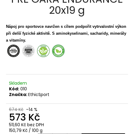
je
a
20x19 g
0,0
z
j
5
í
hvězdiček.
Nápoj pro sportovce navržen s cílem podpořit vytrvalostní výkon
t
při delší fyzické aktivitě. S aminokyselinami, sacharidy, minerály
?
a vitamíny.
HLEDAT
Skladem
Kód:
010
D
Značka:
EthicSport
o
p
674 Kč
–14 %
573 Kč
o
r
511,60 Kč bez DPH
u
Měrná
150,79 Kč / 100 g