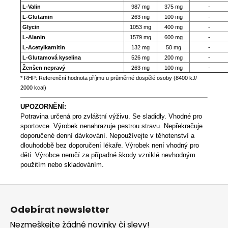
L-Valin
987 mg
375 mg
-
L-Glutamin
263 mg
100 mg
-
Glycin
1053 mg
400 mg
-
L-Alanin
1579 mg
600 mg
-
L-Acetylkarnitin
132 mg
50 mg
-
L-Glutamová kyselina
526 mg
200 mg
-
Ženšen nepravý
263 mg
100 mg
-
* RHP: Referenční hodnota příjmu u průměrné dospělé osoby (8400 kJ/
2000 kcal)
UPOZORNĚNÍ:
Potravina určená pro zvláštní výživu. Se sladidly. Vhodné pro
sportovce. Výrobek nenahrazuje pestrou stravu. Nepřekračuje
doporučené denní dávkování. Nepoužívejte v těhotenství a
dlouhodobě bez doporučení lékaře. Výrobek není vhodný pro
děti.
Výrobce neručí za případné škody vzniklé nevhodným
použitím nebo skladováním.
Z
á
Odebírat newsletter
p
Nezmeškejte žádné novinky či slevy!