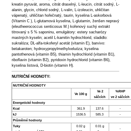
kreatin pyruvát, aroma, citrát draselný, L-leucin, citrát sodný, L-
alanin, glycin, chlorid sodný, L-valin, L-izoleucin, uhličitan
vápenatý, uhličitan hořečnatý, taurin, kyselina L-askorbová
(Vitamin C ), L-glutamová kyselina, L-glutamin, ženšen nepravý
(eleutheerococcus senticosus M.) kořenový suchý extrakt
titrovaný s 5 % saponinu, emulgátory: estery sacharózy
mastných kyselin; acetil L-karnitin hydrochlorid, sladidlo:
sukralóza; DL-alfa-tokoferyl acetát (vitamin E), barvivo:
betakaroten; hydroxypropylmethylxeluóza; kyselina
pantothenová (vitamin B5), thiamin hydrochlorid (vitamin B1),
riboflavin (vitamin B2), pyridoxin hydrochlorid (vitamin B6),
kyselina listová, D-biotin (vitamin H).
NUTRIČNÍ HODNOTY:
NUTRIČNÍ HODNOTY
Ve 2
%RHP
Ve 100 g
sáčcích
ve 2 sáčcích
Energetické hodnoty
Kcal
361.9
137.6
-
kJ
1536.5
585.3
-
Průměrné hodnoty
Tuky
0.02 g
0.01 g
-