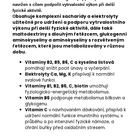
navržen s cílem podpořit vytrvalostní výkon při delší
fyzické aktivitě.
bsahuje komplexní sacharidy a elektrolyty
O
užitečné pro udržení a podporu vytrvalostního
výkonu při delší fyzické aktivitě, dále také
maltodextriny s dlouhým řetězcem, glukogenní
aminokyseliny a aminokyseliny s rozvětveným
řetězcem, které jsou metabolizovány v různou
dobu.
Vitamíny B2, B5, B6, C a kyselina listová
pomáhají snížit pocit únavy a vyčerpání.
Elektrolyty Ca, Mg, K
přispívají k normální
svalové funkci.
Vitamíny B1, B2, B6, C, biotin
umožňují
fyziologicko-energetický metabolismus.
Vitamin B6
podporuje metabolismus bílkovin a
glykogenu.
Vitamin C
v navrhovaném dávkování, přispívá k
udržení normální funkce imunitního systému, v
průběhu a po intenzivní fyzické námaze, a
chrání buňky před oxidačním stresem.