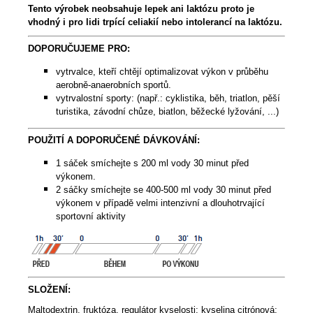
Tento výrobek neobsahuje lepek ani laktózu proto je
vhodný i pro lidi trpící celiakií nebo intolerancí na laktózu.
DOPORUČUJEME PRO:
vytrvalce, kteří chtějí optimalizovat výkon v průběhu
aerobně-anaerobních sportů.
vytrvalostní sporty: (např.: cyklistika, běh, triatlon, pěší
turistika, závodní chůze, biatlon, běžecké lyžování, ...)
POUŽITÍ A DOPORUČENÉ DÁVKOVÁNÍ:
1 sáček smíchejte s 200 ml vody 30 minut před
výkonem.
2 sáčky smíchejte se 400-500 ml vody 30 minut před
výkonem v případě velmi intenzivní a dlouhotrvající
sportovní aktivity
SLOŽENÍ:
Maltodextrin, fruktóza, regulátor kyselosti: kyselina citrónová;