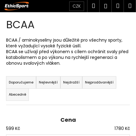
K
Přejít
Hledat
Náku
M
Přihlášen
CZK
na
o
obsah
Zpět
Zpět
košík
š
BCAA
í
C
k
o
BCAA / aminokyseliny jsou důležité pro všechny sporty,
které vyžadující vysoké fyzické úsilí.
p
BCAA se užívají před výkonem s cílem ochránit svaly před
o
katabolismem a po výkonu na rychlejší regeneraci a
t
obnovu svalových vláken.
ř
Ř
e
a
Doporučujeme
Nejlevnější
Nejdražší
Nejprodávanější
b
z
u
Abecedně
e
j
n
e
í
t
Cena
p
e
599
Kč
1780
Kč
r
n