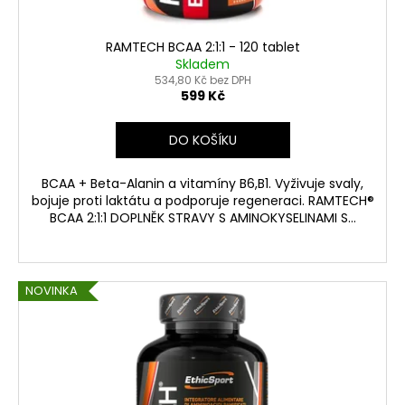
t
ů
RAMTECH BCAA 2:1:1 - 120 tablet
Skladem
534,80 Kč bez DPH
599 Kč
DO KOŠÍKU
BCAA + Beta-Alanin a vitamíny B6,B1. Vyživuje svaly,
bojuje proti laktátu a podporuje regeneraci. RAMTECH®
BCAA 2:1:1 DOPLNĚK STRAVY S AMINOKYSELINAMI S...
NOVINKA