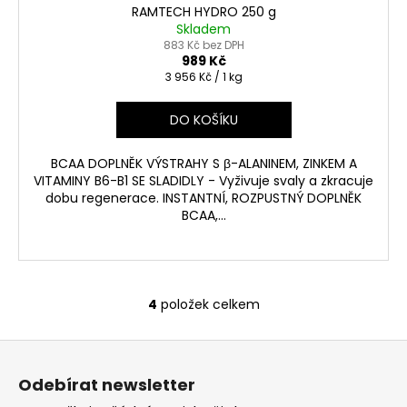
RAMTECH HYDRO 250 g
Skladem
883 Kč bez DPH
989 Kč
Měrná
3 956 Kč / 1 kg
cena:
DO KOŠÍKU
BCAA DOPLNĚK VÝSTRAHY S β-ALANINEM, ZINKEM A
VITAMINY B6-B1 SE SLADIDLY - Vyživuje svaly a zkracuje
dobu regenerace. INSTANTNÍ, ROZPUSTNÝ DOPLNĚK
BCAA,...
4
položek celkem
O
v
Z
l
á
á
Odebírat newsletter
d
p