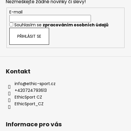
a
Nezmeškejte žádné novinky či slevy!
a
c
t
E-mail
í
í
p
Souhlasím se
zpracováním osobních údajů
r
v
PŘIHLÁSIT SE
k
y
v
ý
p
Kontakt
i
s
info
@
ethic-sport.cz
u
+420724793613
EthicSport CZ
EthicSport_CZ
Informace pro vás