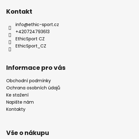
p
Kontakt
i
s
info
@
ethic-sport.cz
u
+420724793613
EthicSport CZ
EthicSport_CZ
Informace pro vás
Obchodní podmínky
Ochrana osobních údajů
Ke stažení
Napište nám
Kontakty
Vše o nákupu