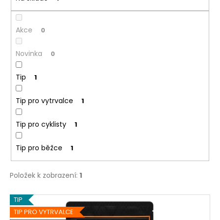
ů
a
j
Akce
0
í
t
Novinka
0
?
Tip
1
Tip pro vytrvalce
1
HLEDAT
Tip pro cyklisty
1
Tip pro běžce
1
D
o
Položek k zobrazení:
1
p
o
V
r
TIP
u
ý
TIP PRO VYTRVALCE