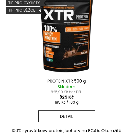
č
p
TIP PRO CYKLISTY
u
i
TIP PRO BĚŽCE
j
s
e
p
m
r
e
o
d
u
k
t
ů
PROTEIN XTR 500 g
Skladem
825,90 Kč bez DPH
925 Kč
Měrná
185 Kč / 100 g
cena:
DETAIL
100% syrovátkový protein, bohatý na BCAA. Okamžitě