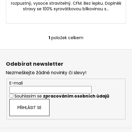
rozpustný, vysoce stravitelný. CFM. Bez lepku. Doplněk
stravy se 100% syrovátkovou bílkovinou s...
1
položek celkem
O
v
Z
l
á
á
Odebírat newsletter
d
p
a
Nezmeškejte žádné novinky či slevy!
a
c
t
E-mail
í
í
p
Souhlasím se
zpracováním osobních údajů
r
v
PŘIHLÁSIT SE
k
y
v
ý