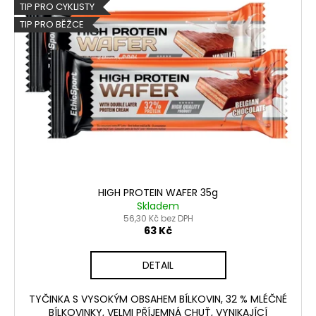
č
p
TIP PRO CYKLISTY
u
i
TIP PRO BĚŽCE
j
s
e
p
m
r
e
o
d
u
k
t
ů
HIGH PROTEIN WAFER 35g
Skladem
56,30 Kč bez DPH
63 Kč
DETAIL
TYČINKA S VYSOKÝM OBSAHEM BÍLKOVIN, 32 % MLÉČNÉ
BÍLKOVINKY, VELMI PŘÍJEMNÁ CHUŤ, VYNIKAJÍCÍ