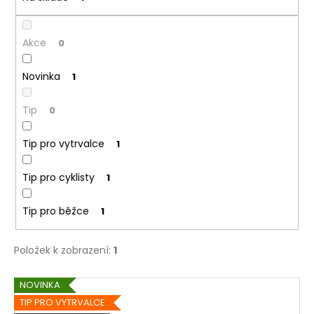
ů
a
j
Akce
0
í
t
Novinka
1
?
Tip
0
Tip pro vytrvalce
1
HLEDAT
Tip pro cyklisty
1
Tip pro běžce
1
D
o
Položek k zobrazení:
1
p
o
V
r
NOVINKA
u
ý
TIP PRO VYTRVALCE