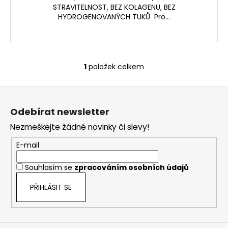
STRAVITELNOST, BEZ KOLAGENU, BEZ
HYDROGENOVANÝCH TUKŮ Pro...
1
položek celkem
O
v
Z
l
á
á
Odebírat newsletter
d
p
a
Nezmeškejte žádné novinky či slevy!
a
c
t
E-mail
í
í
p
Souhlasím se
zpracováním osobních údajů
r
v
PŘIHLÁSIT SE
k
y
v