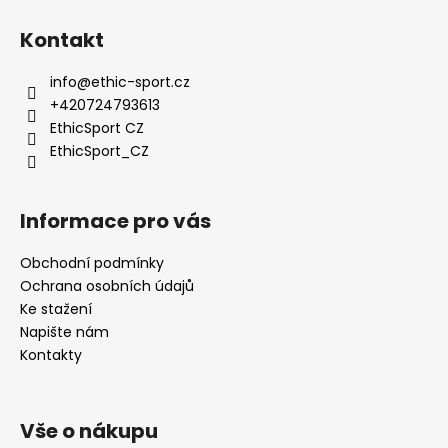
ý
p
Kontakt
i
s
info
@
ethic-sport.cz
u
+420724793613
EthicSport CZ
EthicSport_CZ
Informace pro vás
Obchodní podmínky
Ochrana osobních údajů
Ke stažení
Napište nám
Kontakty
Vše o nákupu