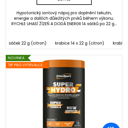
Hypotonický iontový nápoj pro doplnění tekutin,
energie a dalších důležitých prvků během výkonu.
RYCHLE UHASÍ ŽÍZEŇ A DODÁ ENERGII 14 sáčků po 22 g...
sáček 22 g (citron)
krabice 14 x 22 g (citron)
krabice
NOVINKA
TIP PRO VYTRVALCE