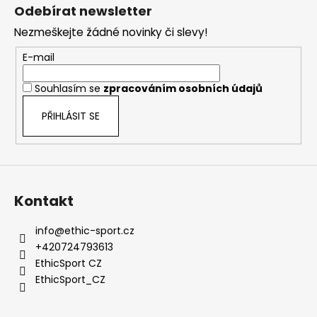
á
á
Odebírat newsletter
d
p
a
Nezmeškejte žádné novinky či slevy!
a
c
t
E-mail
í
í
p
Souhlasím se
zpracováním osobních údajů
r
v
PŘIHLÁSIT SE
k
y
v
ý
p
Kontakt
i
s
info
@
ethic-sport.cz
u
+420724793613
EthicSport CZ
EthicSport_CZ