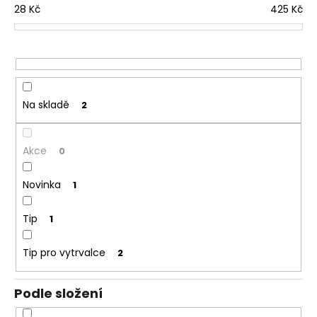
28
Kč
425
Kč
r
a
o
j
d
í
u
t
k
?
t
Na skladě
2
ů
Akce
0
HLEDAT
Novinka
1
Tip
1
D
o
Tip pro vytrvalce
2
p
o
r
Podle složení
u