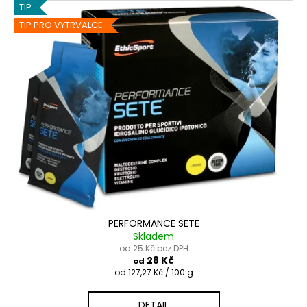
V
TIP
ý
TIP PRO VYTRVALCE
p
i
s
p
r
o
d
u
k
t
ů
PERFORMANCE SETE
Skladem
od 25 Kč bez DPH
28 Kč
od
Měrná
od 127,27 Kč / 100 g
cena:
DETAIL