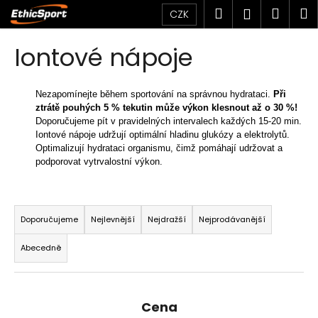
K
Přejít
Hledat
Náku
M
Přihlášen
CZK
na
o
obsah
Zpět
Zpět
košík
š
Iontové nápoje
í
C
k
o
Nezapomínejte během sportování na správnou hydrataci.
Při
ztrátě pouhých 5 % tekutin může výkon klesnout až o 30 %!
p
Doporučujeme pít v pravidelných intervalech každých 15-20 min.
o
Iontové nápoje udržují optimální hladinu glukózy a elektrolytů.
t
Optimalizují hydrataci organismu, čimž pomáhají udržovat a
podporovat vytrvalostní výkon.
ř
e
Ř
b
a
Doporučujeme
Nejlevnější
Nejdražší
Nejprodávanější
u
z
j
Abecedně
e
e
n
t
í
e
Cena
p
n