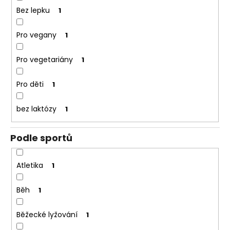
č
Bez lepku
1
u
j
e
Pro vegany
1
m
e
Pro vegetariány
1
Pro děti
1
bez laktózy
1
Podle sportů
Atletika
1
Běh
1
Běžecké lyžování
1