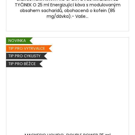
TYČINEK O 25 ml Energizující káva s modulovaným
obsahem sacharidů, obohacená o kofein (85
mg/dávka).- Vaše...
NOVINKA
TIP PRO VYTRVALCE
TIP PRO CYKLISTY
TIP PRO BĚŽCE