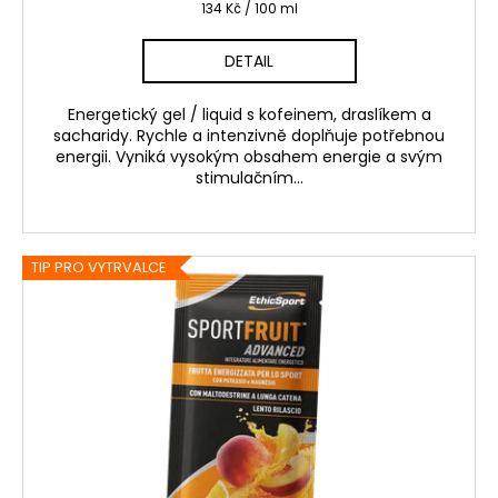
Měrná
134 Kč / 100 ml
cena:
DETAIL
Energetický gel / liquid s kofeinem, draslíkem a
sacharidy. Rychle a intenzivně doplňuje potřebnou
energii. Vyniká vysokým obsahem energie a svým
stimulačním...
TIP PRO VYTRVALCE