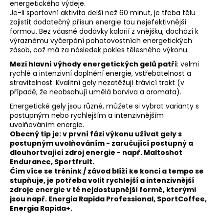
energetického výdeje.
a
Je-li sportovní aktivita delší než 60 minut, je třeba tělu
zajistit dodatečný přísun energie tou nejefektivnější
j
formou. Bez včasné dodávky kalorií z vnějšku, dochází k
í
výraznému vyčerpání pohotovostních energetických
t
zásob, což má za následek pokles tělesného výkonu.
?
Mezi hlavní výhody energetických gelů patří
: velmi
rychlé a intenzivní doplnění energie, vstřebatelnost a
stravitelnost. Kvalitní gely nezatěžují trávicí trakt (v
případě, že neobsahují umělá barviva a aromata).
Energetické gely jsou různé, můžete si vybrat varianty s
HLEDAT
postupným nebo rychlejším a intenzivnějším
uvolňováním energie.
Obecný tip je: v první fázi výkonu užívat gely s
postupným uvolňováním - zaručující postupný a
dlouhortvající zdroj energie - např. Maltoshot
D
Endurance, Sportfruit.
o
Čím více se trénink / závod blíží ke konci a tempo se
p
stupňuje, je potřeba volit rychlejší a intenzivnější
o
zdroje energie v té nejdostupnější formě, kterými
r
jsou např. Energia Rapida Professional, SportCoffee,
u
Energia Rapida+.