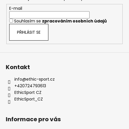
a
c
t
E-mail
í
í
p
Souhlasím se
zpracováním osobních údajů
r
v
PŘIHLÁSIT SE
k
y
v
ý
p
Kontakt
i
s
info
@
ethic-sport.cz
u
+420724793613
EthicSport CZ
EthicSport_CZ
Informace pro vás