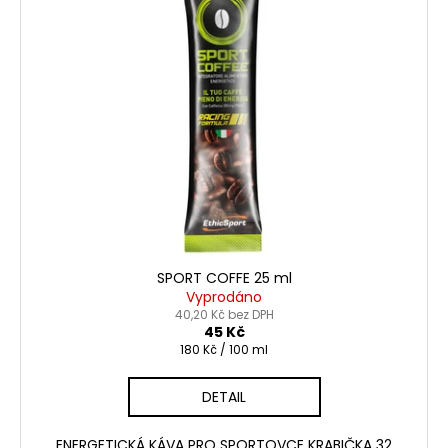
SPORT COFFE 25 ml
Vyprodáno
40,20 Kč bez DPH
45 Kč
Měrná
180 Kč / 100 ml
cena:
DETAIL
ENERGETICKÁ KÁVA PRO SPORTOVCE KRABIČKA 32