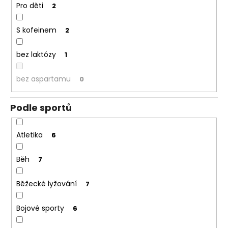
Pro děti
2
S kofeinem
2
bez laktózy
1
bez aspartamu
0
Podle sportů
Atletika
6
Běh
7
Běžecké lyžování
7
Bojové sporty
6