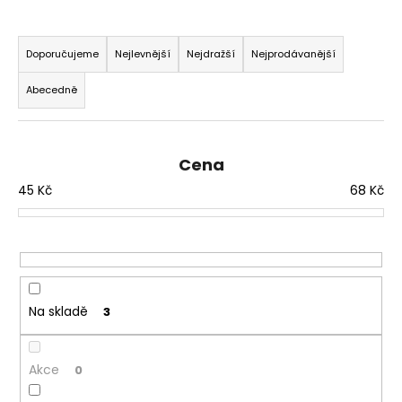
č
u
Ř
j
a
Doporučujeme
Nejlevnější
Nejdražší
Nejprodávanější
e
z
m
Abecedně
e
e
n
í
Cena
p
45
Kč
68
Kč
r
o
d
u
k
t
Na skladě
3
ů
Akce
0