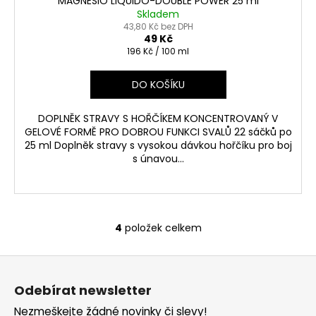
MAGNESIO LIQUIDO-DOUBLE POWER 25 ml
Skladem
43,80 Kč bez DPH
49 Kč
Měrná
196 Kč / 100 ml
cena:
DO KOŠÍKU
DOPLNĚK STRAVY S HOŘČÍKEM KONCENTROVANÝ V
GELOVÉ FORMĚ PRO DOBROU FUNKCI SVALŮ 22 sáčků po
25 ml Doplněk stravy s vysokou dávkou hořčíku pro boj
s únavou...
4
položek celkem
O
v
Z
l
á
á
Odebírat newsletter
d
p
a
Nezmeškejte žádné novinky či slevy!