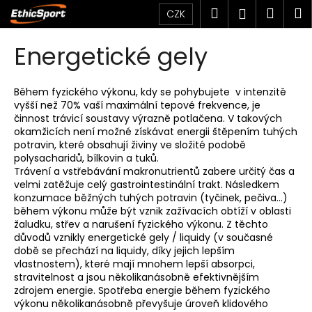
K
Přejít
Hledat
Náku
M
Přihlášen
CZK
na
o
obsah
Zpět
Zpět
košík
š
Energetické gely
í
C
k
o
Během fyzického výkonu, kdy se pohybujete v intenzitě
vyšší než 70% vaší maximální tepové frekvence, je
p
činnost trávicí soustavy výrazně potlačena. V takových
o
okamžicích není možné získávat energii štěpením tuhých
t
potravin, které obsahují živiny ve složité podobě
polysacharidů, bílkovin a tuků.
ř
Trávení a vstřebávání makronutrientů zabere určitý čas a
e
velmi zatěžuje celý gastrointestinální trakt. Následkem
konzumace běžných tuhých potravin (tyčinek, pečiva...)
b
během výkonu může být vznik zažívacích obtíží v oblasti
u
žaludku, střev a narušení fyzického výkonu. Z těchto
j
důvodů vznikly energetické gely / liquidy (v současné
době se přechází na liquidy, díky jejich lepším
e
vlastnostem), které mají mnohem lepší absorpci,
t
stravitelnost a jsou několikanásobně efektivnějším
e
zdrojem energie. Spotřeba energie během fyzického
výkonu několikanásobně převyšuje úroveň klidového
n