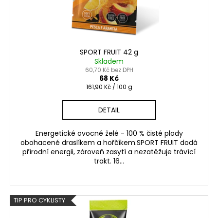
SPORT FRUIT 42 g
Skladem
60,70 Kč bez DPH
68 Kč
Měrná
161,90 Kč / 100 g
cena:
DETAIL
Energetické ovocné želé - 100 % čisté plody
obohacené draslíkem a hořčíkem.SPORT FRUIT dodá
přírodní energii, zároveň zasytí a nezatěžuje trávící
trakt. 16...
TIP PRO CYKLISTY