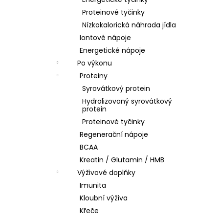
l
Proteinové tyčinky
Nízkokalorická náhrada jídla
Iontové nápoje
Energetické nápoje
Po výkonu
Proteiny
Syrovátkový protein
Hydrolizovaný syrovátkový
protein
Proteinové tyčinky
Regenerační nápoje
BCAA
Kreatin / Glutamin / HMB
Výživové doplňky
Imunita
Kloubní výživa
Křeče