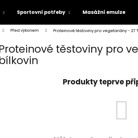
Sportovní potřeby
Masážní emulze
Před výkonem
Proteinové těstoviny pro vegetariány - 27 %
Co potřebujete najít?
Proteinové těstoviny pro v
bílkovin
HLEDAT
Produkty teprve př
Doporučujeme