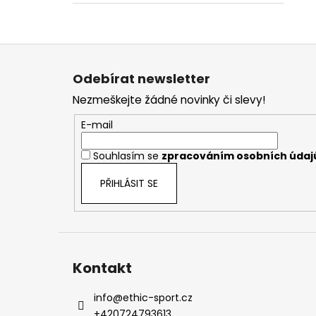
Z
á
Odebírat newsletter
p
Nezmeškejte žádné novinky či slevy!
a
t
E-mail
í
Souhlasím se
zpracováním osobních údaj
PŘIHLÁSIT SE
Kontakt
info
@
ethic-sport.cz
+420724793613