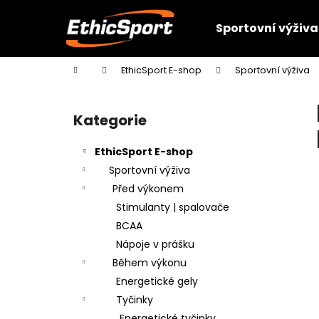
K
Přejít
na
o
Sportovní výživa
obsah
Zpět
Zpět
š
do
do
í
Domů
EthicSport E-shop
Sportovní výživa
k
obchodu
obchodu
P
o
Kategorie
Přeskočit
s
kategorie
t
EthicSport E-shop
r
Sportovní výživa
a
Před výkonem
n
Stimulanty | spalovače
n
BCAA
í
Nápoje v prášku
p
Během výkonu
a
Energetické gely
n
Tyčinky
e
Energetické tyčinky