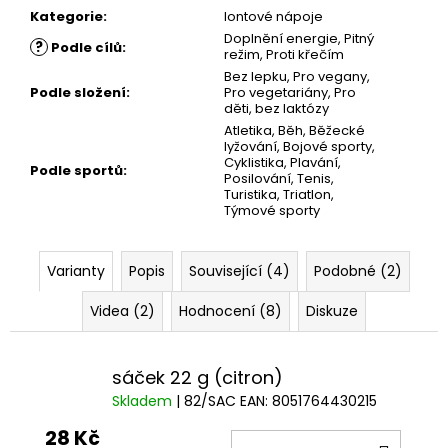
Kategorie
:
Iontové nápoje
Doplnění energie
,
Pitný
?
Podle cílů
:
režim
,
Proti křečím
Bez lepku
,
Pro vegany
,
Podle složení
:
Pro vegetariány
,
Pro
děti
,
bez laktózy
Atletika
,
Běh
,
Běžecké
lyžování
,
Bojové sporty
,
Cyklistika
,
Plavání
,
Podle sportů
:
Posilování
,
Tenis
,
Turistika
,
Triatlon
,
Týmové sporty
Varianty
Popis
Související (4)
Podobné (2)
Videa (2)
Hodnocení (8)
Diskuze
sáček 22 g (citron)
Skladem
| 82/SAC
EAN:
8051764430215
28 Kč