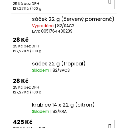
DO
25 Kč bez DPH
KOŠÍ
Měrná
127,27 Kč / 100 g
cena:
sáček 22 g (červený pomeranč)
Vyprodáno
| 82/SAC2
EAN:
8051764430239
28 Kč
25 Kč bez DPH
Měrná
127,27 Kč / 100 g
cena:
sáček 22 g (tropical)
Skladem
| 82/SAC3
28 Kč
25 Kč bez DPH
Měrná
127,27 Kč / 100 g
cena:
krabice 14 x 22 g (citron)
Skladem
| 82/KRA
425 Kč
DO