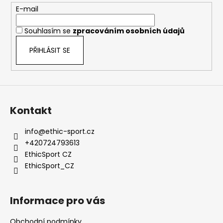
t
E-mail
í
Souhlasím se
zpracováním osobních údajů
PŘIHLÁSIT SE
Kontakt
info
@
ethic-sport.cz
+420724793613
EthicSport CZ
EthicSport_CZ
Informace pro vás
Obchodní podmínky