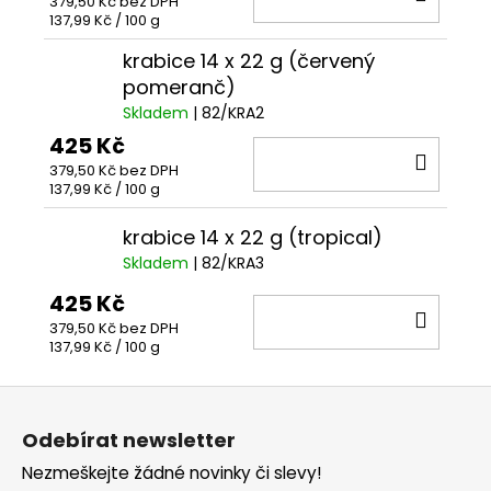
379,50 Kč bez DPH
KOŠÍ
Měrná
137,99 Kč / 100 g
cena:
krabice 14 x 22 g (červený
pomeranč)
Skladem
| 82/KRA2
425 Kč
DO
379,50 Kč bez DPH
KOŠÍ
Měrná
137,99 Kč / 100 g
cena:
krabice 14 x 22 g (tropical)
Skladem
| 82/KRA3
425 Kč
DO
379,50 Kč bez DPH
KOŠÍ
Měrná
137,99 Kč / 100 g
cena:
Z
á
Odebírat newsletter
p
Nezmeškejte žádné novinky či slevy!
a