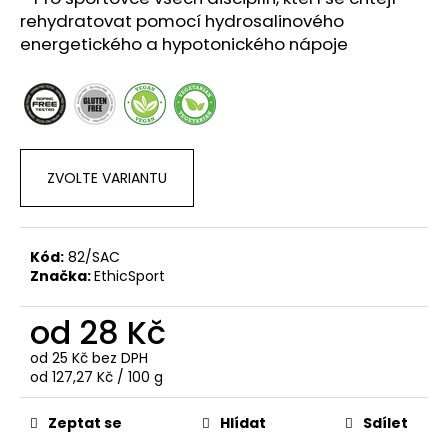
č
rehydratovat pomocí hydrosalinového
u
energetického a hypotonického nápoje
j
e
m
e
ZVOLTE VARIANTU
Kód:
82/SAC
Značka:
EthicSport
od
28 Kč
od
25 Kč
bez DPH
Měrná
od 127,27 Kč / 100 g
cena:
Zeptat se
Hlídat
Sdílet