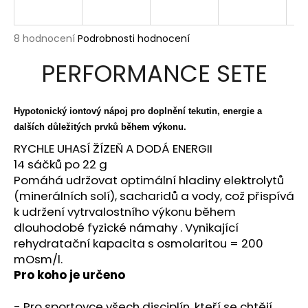
a
j
Průměrné
8 hodnocení
Podrobnosti hodnocení
í
hodnocení
PERFORMANCE SETE
produktu
t
je
?
5,0
z
Hypotonický iontový nápoj pro doplnění tekutin, energie a
5
dalších důležitých prvků během výkonu.
hvězdiček.
RYCHLE UHASÍ ŽÍZEŇ A DODÁ ENERGII
HLEDAT
14 sáčků po 22 g
Pomáhá udržovat optimální hladiny elektrolytů
(minerálních solí), sacharidů a vody, což přispívá
k udržení vytrvalostního výkonu během
D
dlouhodobé fyzické námahy
.
Vynikající
o
rehydratační kapacita s osmolaritou = 200
p
mOsm/l.
o
Pro koho je určeno
r
u
- Pro sportovce všech disciplín, kteří se chtějí