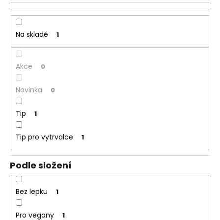
u
a
k
j
t
Na skladě
1
í
ů
t
?
Akce
0
Novinka
0
Tip
HLEDAT
1
Tip pro vytrvalce
1
D
Podle složení
o
p
o
Bez lepku
1
r
u
Pro vegany
1