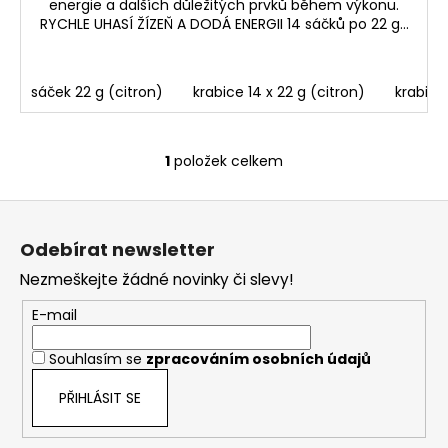
energie a dalších důležitých prvků během výkonu.
RYCHLE UHASÍ ŽÍZEŇ A DODÁ ENERGII 14 sáčků po 22 g...
sáček 22 g (citron)
krabice 14 x 22 g (citron)
krabice
1
položek celkem
O
v
Z
l
á
á
Odebírat newsletter
d
p
a
Nezmeškejte žádné novinky či slevy!
a
c
t
E-mail
í
í
p
Souhlasím se
zpracováním osobních údajů
r
v
PŘIHLÁSIT SE
k
y