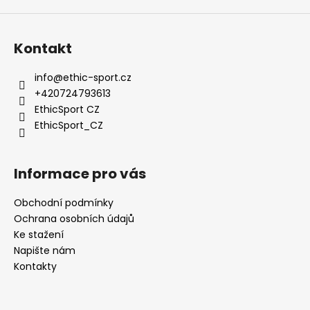
v
ý
p
Kontakt
i
s
info
@
ethic-sport.cz
u
+420724793613
EthicSport CZ
EthicSport_CZ
Informace pro vás
Obchodní podmínky
Ochrana osobních údajů
Ke stažení
Napište nám
Kontakty