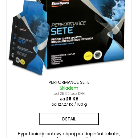
p
i
s
p
r
o
d
u
k
t
ů
PERFORMANCE SETE
Skladem
od 25 Kč bez DPH
28 Kč
od
Měrná
od 127,27 Kč / 100 g
cena:
DETAIL
Hypotonický iontový nápoj pro doplnění tekutin,