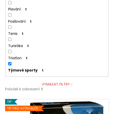
Plavání
1
Posilování
1
Tenis
1
Turistika
1
Triatlon
1
Týmové sporty
1
VYMAZAT FILTRY
Položek k zobrazení:
1
V
TIP
ý
TIP PRO VYTRVALCE