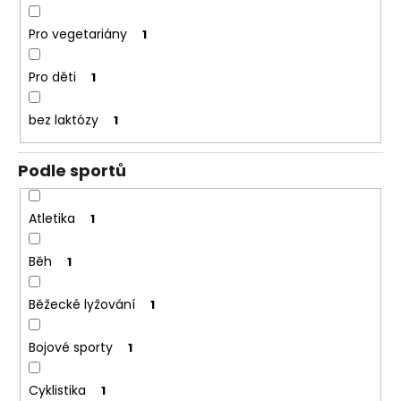
č
u
Pro vegetariány
1
j
e
Pro děti
1
m
e
bez laktózy
1
Podle sportů
Atletika
1
Běh
1
Běžecké lyžování
1
Bojové sporty
1
Cyklistika
1