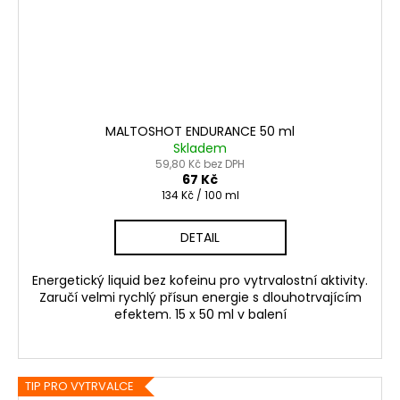
MALTOSHOT ENDURANCE 50 ml
Skladem
59,80 Kč bez DPH
67 Kč
Měrná
134 Kč / 100 ml
cena:
DETAIL
Energetický liquid bez kofeinu pro vytrvalostní aktivity.
Zaručí velmi rychlý přísun energie s dlouhotrvajícím
efektem. 15 x 50 ml v balení
TIP PRO VYTRVALCE