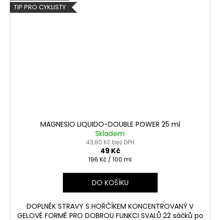
TIP PRO CYKLISTY
MAGNESIO LIQUIDO-DOUBLE POWER 25 ml
Skladem
43,80 Kč bez DPH
49 Kč
Měrná
196 Kč / 100 ml
cena:
DO KOŠÍKU
DOPLNĚK STRAVY S HOŘČÍKEM KONCENTROVANÝ V
GELOVÉ FORMĚ PRO DOBROU FUNKCI SVALŮ 22 sáčků po