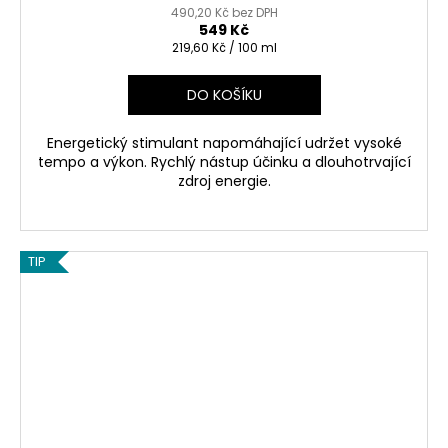
490,20 Kč bez DPH
549 Kč
Měrná
219,60 Kč / 100 ml
cena:
DO KOŠÍKU
Energetický stimulant napomáhající udržet vysoké
tempo a výkon. Rychlý nástup účinku a dlouhotrvající
zdroj energie.
TIP