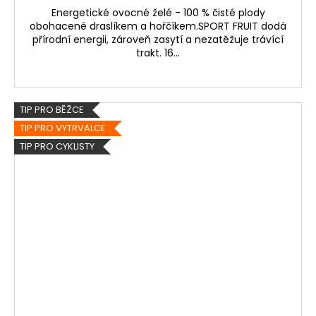
Energetické ovocné želé - 100 % čisté plody
obohacené draslíkem a hořčíkem.SPORT FRUIT dodá
přírodní energii, zároveň zasytí a nezatěžuje trávící
trakt. 16...
TIP PRO BĚŽCE
TIP PRO VYTRVALCE
TIP PRO CYKLISTY