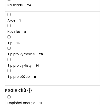
č
t
u
Na skladě
24
j
ů
e
m
Akce
1
e
Novinka
8
Tip
15
Tip pro vytrvalce
20
Tip pro cyklisty
14
Tip pro běžce
11
Podle cílů
?
Doplnění energie
11