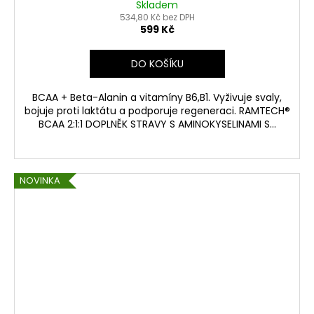
Skladem
534,80 Kč bez DPH
599 Kč
DO KOŠÍKU
BCAA + Beta-Alanin a vitamíny B6,B1. Vyživuje svaly,
bojuje proti laktátu a podporuje regeneraci. RAMTECH®
BCAA 2:1:1 DOPLNĚK STRAVY S AMINOKYSELINAMI S...
NOVINKA