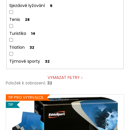
Sjezdové lyžování
6
Tenis
28
Turistika
14
Triatlon
32
Týmové sporty
32
VYMAZAT FILTRY
Položek k zobrazení:
32
V
TIP PRO VYTRVALCE
ý
TIP
p
i
s