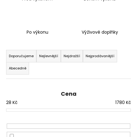
a
j
í
t
Po výkonu
Výživové doplňky
?
Ř
a
Doporučujeme
Nejlevnější
Nejdražší
Nejprodávanější
z
Abecedně
e
HLEDAT
n
í
Cena
p
D
28
Kč
1780
Kč
r
o
p
o
o
d
r
u
u
k