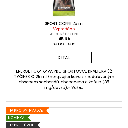
SPORT COFFE 25 ml
Vyprodáno
40,20 Kč bez DPH
45 Kč
Měrná
180 Kč / 100 ml
cena:
DETAIL
ENERGETICKÁ KÁVA PRO SPORTOVCE KRABIČKA 32
TYČINEK O 25 ml Energizující káva s modulovaným
obsahem sacharidů, obohacená o kofein (85
mg/dávka).- Vaše...
TIP PRO VYTRVALCE
NOVINKA
TIP PRO BĚŽCE