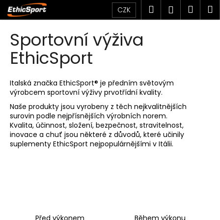
K
Přejít
Hledat
Náku
M
Přihlášen
CZK
na
o
obsah
Zpět
Zpět
košík
š
Sportovní výživa
í
C
EthicSport
k
o
p
Italská značka EthicSport® je předním světovým
o
výrobcem sportovní výživy prvotřídní kvality.
t
Naše produkty jsou vyrobeny z těch nejkvalitnějších
ř
surovin podle nejpřísnějších výrobních norem.
Kvalita, účinnost, složení, bezpečnost, stravitelnost,
e
inovace a chuť jsou některé z důvodů, které učinily
b
suplementy EthicSport nejpopulárnějšími v Itálii.
u
j
e
t
e
n
Před výkonem
Během výkonu