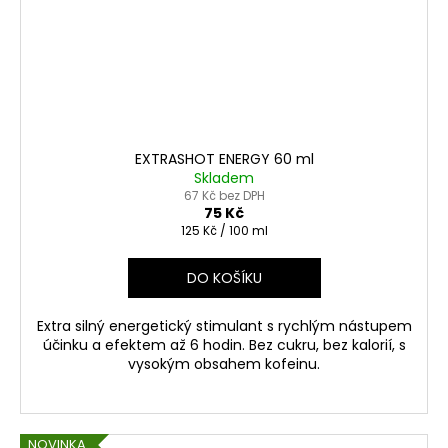
EXTRASHOT ENERGY 60 ml
Skladem
67 Kč bez DPH
75 Kč
Měrná
125 Kč / 100 ml
cena:
DO KOŠÍKU
Extra silný energetický stimulant s rychlým nástupem
účinku a efektem až 6 hodin. Bez cukru, bez kalorií, s
vysokým obsahem kofeinu.
NOVINKA