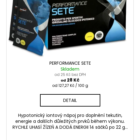
p
r
o
d
u
k
t
ů
PERFORMANCE SETE
Skladem
od 25 Kč bez DPH
28 Kč
od
Měrná
od 127,27 Kč / 100 g
cena:
DETAIL
Hypotonický iontový nápoj pro doplnění tekutin,
energie a dalších důležitých prvků během výkonu.
RYCHLE UHASÍ ŽÍZEŇ A DODÁ ENERGII 14 sáčků po 22 g...