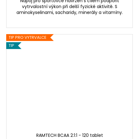
Nápoj pro sportovce navržen s cílem podpořit
vytrvalostní výkon při delší fyzické aktivitě. S
aminokyselinami, sacharidy, minerály a vitamíny.
TIP PRO VYTRVALCE
TIP
RAMTECH BCAA 2:1:1 - 120 tablet