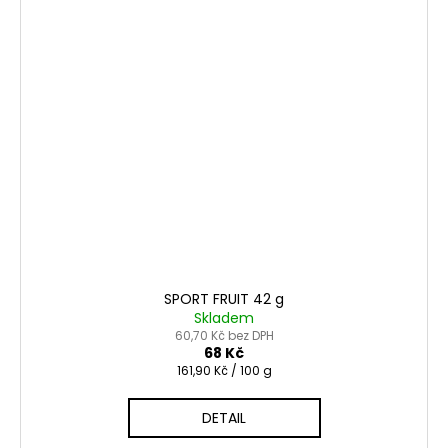
SPORT FRUIT 42 g
Skladem
60,70 Kč bez DPH
68 Kč
Měrná
161,90 Kč / 100 g
cena:
DETAIL