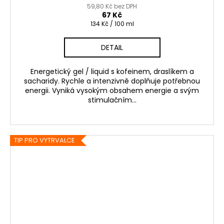
59,80 Kč bez DPH
67 Kč
Měrná
134 Kč / 100 ml
cena:
DETAIL
Energetický gel / liquid s kofeinem, draslíkem a
sacharidy. Rychle a intenzivně doplňuje potřebnou
energii. Vyniká vysokým obsahem energie a svým
stimulačním...
TIP PRO VYTRVALCE