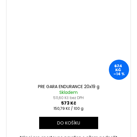
674
KČ
–14 %
PRE GARA ENDURANCE 20x19 g
Skladem
511,60 Kč bez DPH
573 Kč
Měrná
150,79 Kč / 100 g
cena:
DO KOŠÍKU