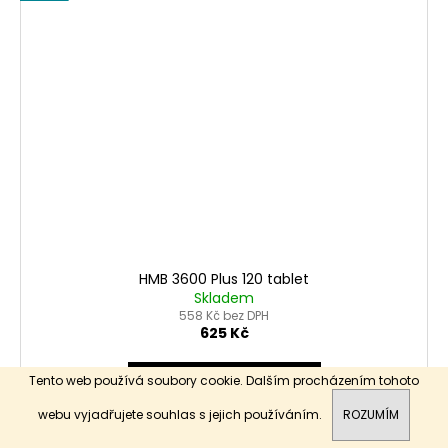
HMB 3600 Plus 120 tablet
Skladem
558 Kč bez DPH
625 Kč
DO KOŠÍKU
Tento web používá soubory cookie. Dalším procházením tohoto
webu vyjadřujete souhlas s jejich používáním.
ROZUMÍM
DOPLNĚK STRAVY HMB S VITAMÍNEM B6. ZÁKLADNÍ