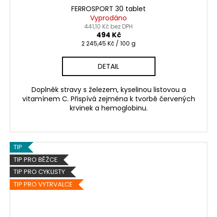
FERROSPORT 30 tablet
Vyprodáno
441,10 Kč bez DPH
494 Kč
Měrná
2 245,45 Kč / 100 g
cena:
DETAIL
Doplněk stravy s železem, kyselinou listovou a
vitamínem C. Přispívá zejména k tvorbě červených
krvinek a hemoglobinu.
TIP
TIP PRO BĚŽCE
TIP PRO CYKLISTY
TIP PRO VYTRVALCE