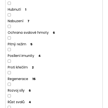
Hubnutí
1
Nabuzení
7
Ochrana svalové hmoty
6
Pitný režim
5
Posílení imunity
4
Proti křečím
2
Regenerace
15
Rozvoj síly
6
Růst svalů
4