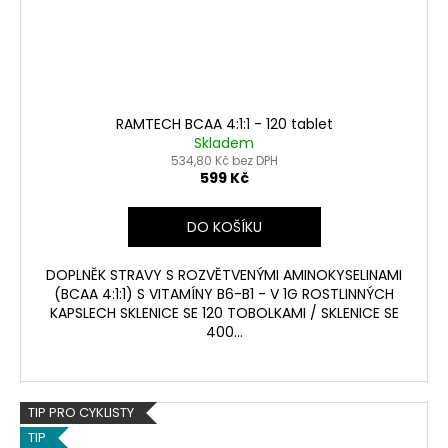
RAMTECH BCAA 4:1:1 - 120 tablet
Skladem
534,80 Kč bez DPH
599 Kč
DO KOŠÍKU
DOPLNĚK STRAVY S ROZVĚTVENÝMI AMINOKYSELINAMI
(BCAA 4:1:1) S VITAMÍNY B6-B1 - V 1G ROSTLINNÝCH
KAPSLECH SKLENICE SE 120 TOBOLKAMI / SKLENICE SE
400...
TIP PRO CYKLISTY
TIP