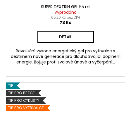
SUPER DEXTRIN GEL 55 ml
Vyprodáno
65,20 Kč bez DPH
73 Kč
DETAIL
Revoluční vysoce energetický gel pro vytrvalce s
dextrinem nové generace pro dlouhotrvající doplnění
energie. Bojuje proti svalové únavě a vyčerpání...
TIP
TIP PRO BĚŽCE
TIP PRO CYKLISTY
TIP PRO VYTRVALCE