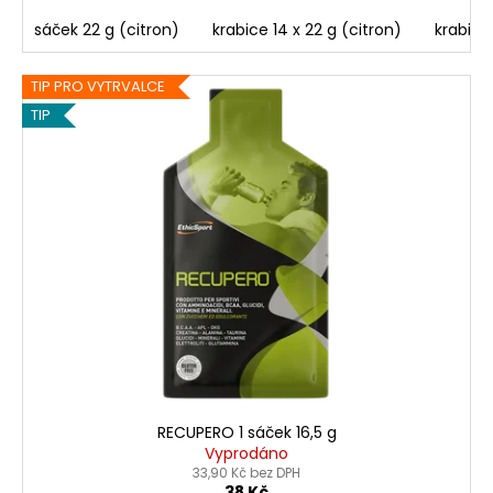
sáček 22 g (citron)
krabice 14 x 22 g (citron)
krabice
TIP PRO VYTRVALCE
TIP
RECUPERO 1 sáček 16,5 g
Vyprodáno
33,90 Kč bez DPH
38 Kč