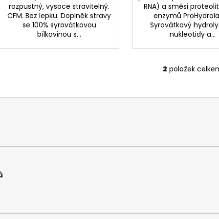
rozpustný, vysoce stravitelný.
RNA) a směsi proteoli
CFM. Bez lepku. Doplněk stravy
enzymů ProHydrol
se 100% syrovátkovou
Syrovátkový hydroly
bílkovinou s...
nukleotidy a...
2
položek celke
O
v
l
á
d
a
c
í
p
r
ů
v
k
y
v