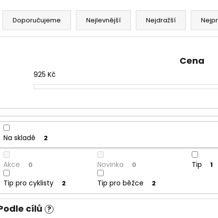
Ř
a
Doporučujeme
Nejlevnější
Nejdražší
Nejp
z
e
n
Cena
í
925
Kč
p
r
o
d
u
Na skladě
2
k
t
Akce
Novinka
Tip
0
0
1
ů
Tip pro cyklisty
Tip pro běžce
2
2
Podle cílů
?