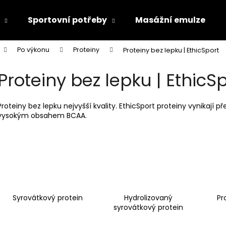
Sportovní potřeby
Masážní emulze
Po výkonu
Proteiny
Proteiny bez lepku | EthicSport
Co potřebujete najít?
Proteiny bez lepku | EthicS
HLEDAT
Proteiny bez lepku nejvyšší kvality. EthicSport proteiny vynikají 
vysokým obsahem BCAA.
Doporučujeme
Syrovátkový protein
Hydrolizovaný
Pr
syrovátkový protein