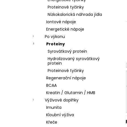
l
Proteinové tyčinky
Nízkokalorická náhrada jídla
Iontové nápoje
Energetické nápoje
Po výkonu
Proteiny
Syrovátkový protein
Hydrolizovaný syrovátkový
protein
Proteinové tyčinky
Regenerační nápoje
BCAA
Kreatin / Glutamin / HMB
Výživové doplňky
Imunita
Kloubní výživa
Křeče