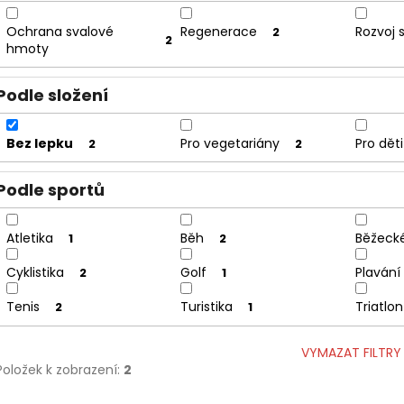
Ochrana svalové
Regenerace
Rozvoj s
2
2
hmoty
Podle složení
Bez lepku
Pro vegetariány
Pro děti
2
2
Podle sportů
Atletika
Běh
Běžecké
1
2
Cyklistika
Golf
Plavání
2
1
Tenis
Turistika
Triatlon
2
1
VYMAZAT FILTRY
Položek k zobrazení:
2