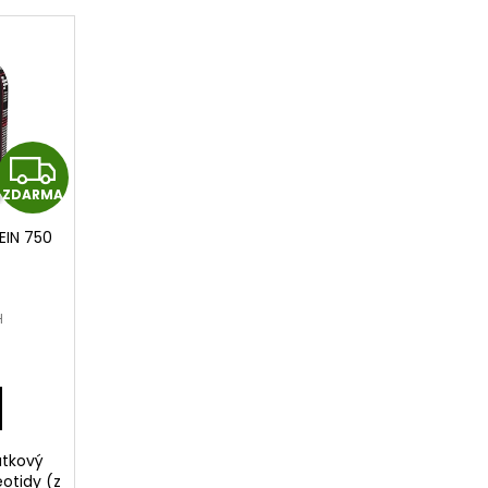
Z
ZDARMA
D
EIN 750
A
R
H
M
A
átkový
eotidy (z