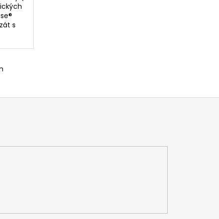
tických
ase®
zát s
m