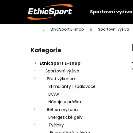
K
Přejít
na
o
Sportovní výživa
obsah
Zpět
Zpět
š
do
do
í
Domů
EthicSport E-shop
Sportovní výživa
k
obchodu
obchodu
P
o
Kategorie
Přeskočit
s
kategorie
t
EthicSport E-shop
r
Sportovní výživa
a
Před výkonem
n
Stimulanty | spalovače
n
BCAA
í
Nápoje v prášku
p
Během výkonu
a
Energetické gely
n
Tyčinky
e
Energetické tyčinky