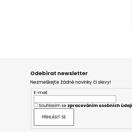
Z
á
Odebírat newsletter
p
Nezmeškejte žádné novinky či slevy!
a
t
E-mail
í
Souhlasím se
zpracováním osobních údaj
PŘIHLÁSIT SE