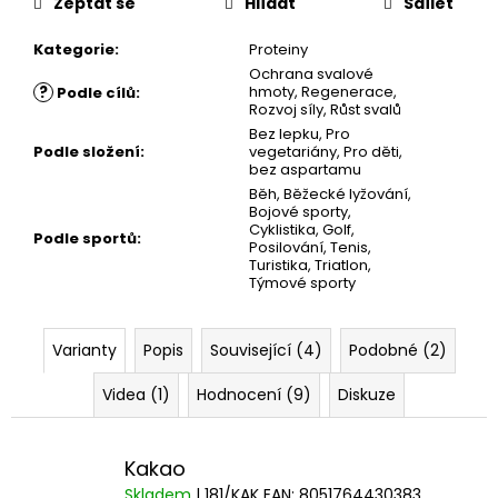
Zeptat se
Hlídat
Sdílet
Kategorie
:
Proteiny
Ochrana svalové
?
hmoty
,
Regenerace
,
Podle cílů
:
Rozvoj síly
,
Růst svalů
Bez lepku
,
Pro
Podle složení
:
vegetariány
,
Pro děti
,
bez aspartamu
Běh
,
Běžecké lyžování
,
Bojové sporty
,
Cyklistika
,
Golf
,
Podle sportů
:
Posilování
,
Tenis
,
Turistika
,
Triatlon
,
Týmové sporty
Varianty
Popis
Související (4)
Podobné (2)
Videa (1)
Hodnocení (9)
Diskuze
Kakao
Skladem
| 181/KAK
EAN:
8051764430383