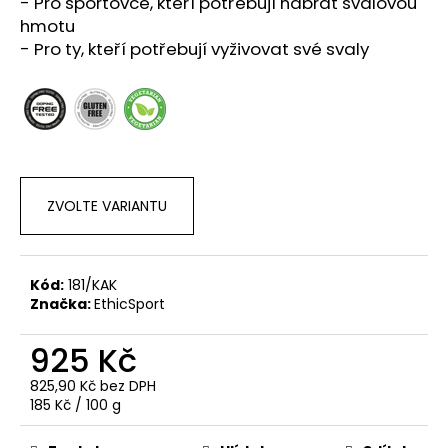
č
- Pro sportovce, kteří potřebují nabrat svalovou
u
hmotu
j
- Pro ty, kteří potřebují vyživovat své svaly
e
m
e
ZVOLTE VARIANTU
Kód:
181/KAK
Značka:
EthicSport
925 Kč
825,90 Kč bez DPH
Měrná
185 Kč / 100 g
cena: