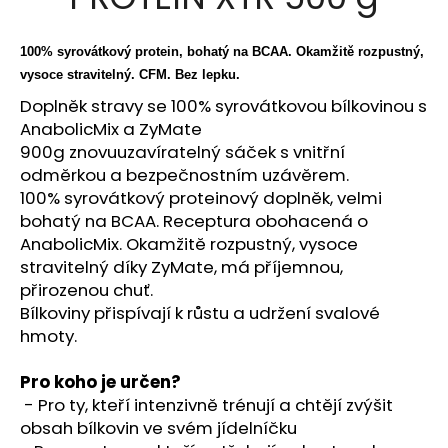
je
a
5,0
z
j
100% syrovátkový protein, bohatý na BCAA. Okamžitě rozpustný,
5
í
vysoce stravitelný. CFM. Bez lepku.
hvězdiček.
t
Doplněk stravy se 100% syrovátkovou bílkovinou s
?
AnabolicMix a ZyMate
900g znovuuzavíratelný sáček s vnitřní
odměrkou a bezpečnostním uzávěrem.
100% syrovátkový proteinový doplněk, velmi
bohatý na BCAA. Receptura obohacená o
HLEDAT
AnabolicMix. Okamžitě rozpustný, vysoce
stravitelný díky ZyMate, má příjemnou,
přirozenou chuť.
Bílkoviny přispívají k růstu a udržení svalové
D
hmoty.
o
p
Pro koho je určen?
o
- Pro ty, kteří intenzivně trénují a chtějí zvýšit
r
u
obsah bílkovin ve svém jídelníčku