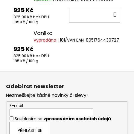
925 Kč
DO
825,90 Kč bez DPH
KOŠÍ
Měrná
185 Kč / 100 g
cena:
Vanilka
Vyprodáno
| 181/VAN
EAN:
8051764430727
925 Kč
825,90 Kč bez DPH
Měrná
185 Kč / 100 g
cena:
Z
á
Odebírat newsletter
p
Nezmeškejte žádné novinky či slevy!
a
t
E-mail
í
Souhlasím se
zpracováním osobních údajů
PŘIHLÁSIT SE