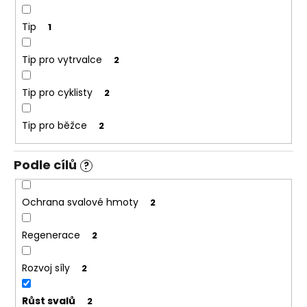
č
u
Tip
1
j
e
m
Tip pro vytrvalce
2
e
Tip pro cyklisty
2
Tip pro běžce
2
Podle cílů
?
Ochrana svalové hmoty
2
Regenerace
2
Rozvoj síly
2
Růst svalů
2