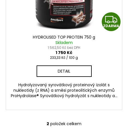
Z
ZDARMA
D
HYDROLISED TOP PROTEIN 750 g
A
Skladem
1 562,50 Kč bez DPH
R
1 750 Kč
Měrná
233,33 Kč / 100 g
cena:
M
DETAIL
A
Hydrolyzovaný syrovátkový proteinový izolát s
nukleotidy (z RNA) a směsi proteolitických enzymů
ProHydrolase® Syrovátkový hydrolyzát s nukleotidy a...
2
položek celkem
O