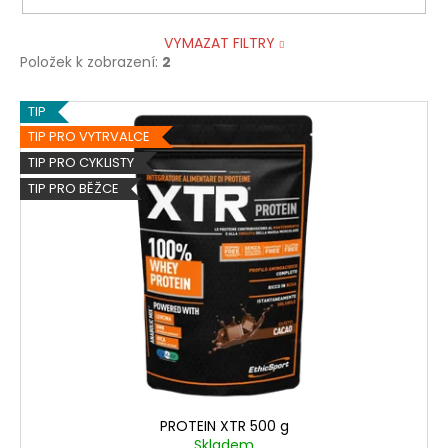
VYMAZAT FILTRY
Položek k zobrazení:
2
V
TIP
ý
TIP PRO VYTRVALCE
p
TIP PRO CYKLISTY
i
TIP PRO BĚŽCE
s
p
r
o
d
u
k
t
ů
PROTEIN XTR 500 g
Skladem