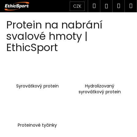
K
Přejít
Hledat
Náku
M
Přihlášen
CZK
na
o
obsah
Zpět
Zpět
košík
š
Protein na nabrání
í
C
svalové hmoty |
k
o
EthicSport
p
o
t
ř
e
Syrovátkový protein
Hydrolizovaný
b
syrovátkový protein
u
j
e
t
Proteinové tyčinky
e
n