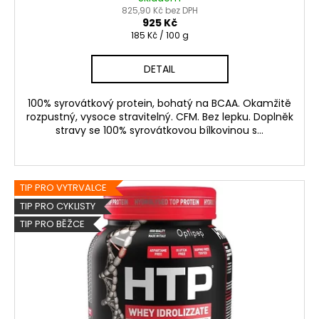
825,90 Kč bez DPH
925 Kč
Měrná
185 Kč / 100 g
cena:
DETAIL
100% syrovátkový protein, bohatý na BCAA. Okamžitě
rozpustný, vysoce stravitelný. CFM. Bez lepku. Doplněk
stravy se 100% syrovátkovou bílkovinou s...
TIP PRO VYTRVALCE
TIP PRO CYKLISTY
TIP PRO BĚŽCE