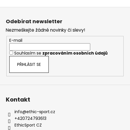
v
Z
l
á
á
Odebírat newsletter
d
p
a
Nezmeškejte žádné novinky či slevy!
a
c
t
E-mail
í
í
p
Souhlasím se
zpracováním osobních údajů
r
v
PŘIHLÁSIT SE
k
y
v
ý
p
Kontakt
i
s
info
@
ethic-sport.cz
u
+420724793613
EthicSport CZ