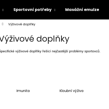
Sportovní potřeby
Masážní emulze
Výživové doplňky
Co potřebujete najít?
Výživové doplňky
HLEDAT
Specifické výživové doplňky řešící nejčastější problémy sportovců.
Doporučujeme
Imunita
Kloubní výživa