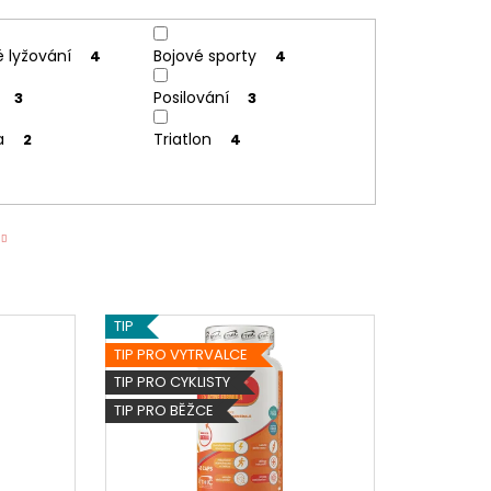
 lyžování
Bojové sporty
4
4
Posilování
3
3
a
Triatlon
2
4
TIP
TIP PRO VYTRVALCE
TIP PRO CYKLISTY
TIP PRO BĚŽCE