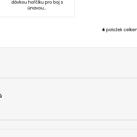
dávkou hořčíku pro boj s
únavou...
4
položek celke
O
v
l
á
d
a
c
í
p
r
ů
v
k
y
v
ý
p