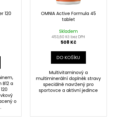
er 120
OMNIA Active Formula 45
tablet
Skladem
453,60 Kč bez DPH
508 Kč
DO KOŠÍKU
Multivitaminový a
ninem,
multiminerální doplněk stravy
 B12 a
speciálně navržený pro
 120
sportovce a aktivní jedince
vkový
hacený o
.