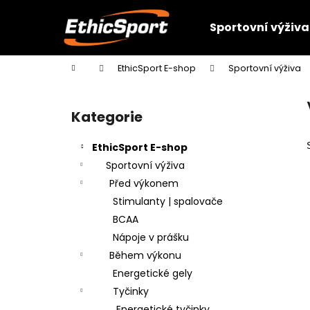
K
Přejít
na
o
Sportovní výživa
obsah
Zpět
Zpět
š
do
do
í
Domů
EthicSport E-shop
Sportovní výživa
k
obchodu
obchodu
P
o
Kategorie
Přeskočit
s
kategorie
t
EthicSport E-shop
r
Sportovní výživa
a
Před výkonem
n
Stimulanty | spalovače
n
BCAA
í
Nápoje v prášku
p
Během výkonu
a
Energetické gely
n
Tyčinky
e
Energetické tyčinky