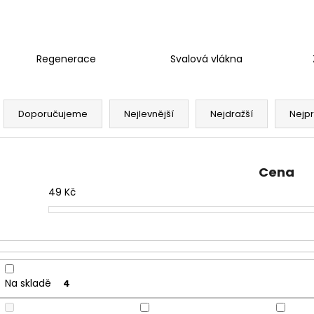
Regenerace
Svalová vlákna
Ř
a
Doporučujeme
Nejlevnější
Nejdražší
Nejp
z
e
n
Cena
í
49
Kč
p
r
o
d
u
Na skladě
4
k