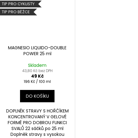
TIP PRO CYKLISTY
TIP PRO BĚŽCE
MAGNESIO LIQUIDO-DOUBLE
POWER 25 ml
Skladem
43,80 Kč bez DPH
49 Kč
Měrná
196 Kč / 100 ml
cena:
DO KOŠÍKU
DOPLNĚK STRAVY S HOŘČÍKEM
KONCENTROVANÝ V GELOVÉ
FORMĚ PRO DOBROU FUNKCI
SVALŮ 22 sáčků po 25 ml
Doplněk stravy s vysokou