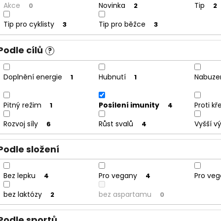
t
Akce
Novinka
Tip
0
2
2
ů
Tip pro cyklisty
Tip pro běžce
3
3
Podle cílů
?
Doplnění energie
Hubnutí
Nabuze
1
1
Pitný režim
Posílení imunity
Proti k
1
4
Rozvoj síly
Růst svalů
Vyšší v
6
4
Podle složení
Bez lepku
Pro vegany
Pro veg
4
4
bez laktózy
bez aspartamu
2
0
Podle sportů