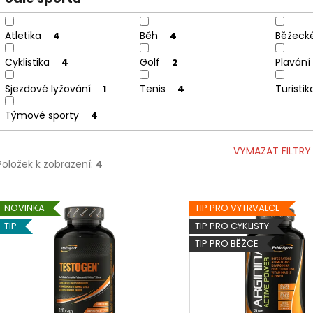
Atletika
Běh
Běžecké
4
4
Cyklistika
Golf
Plavání
4
2
Sjezdové lyžování
Tenis
Turistik
1
4
Týmové sporty
4
VYMAZAT FILTRY
Položek k zobrazení:
4
V
NOVINKA
TIP PRO VYTRVALCE
ý
TIP
TIP PRO CYKLISTY
p
TIP PRO BĚŽCE
i
s
p
r