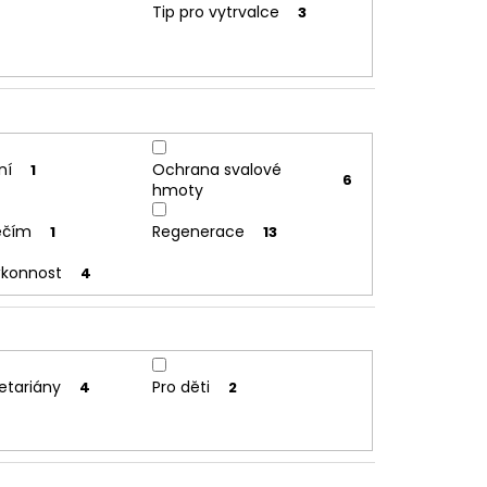
Tip pro vytrvalce
3
ní
Ochrana svalové
1
6
hmoty
řečím
Regenerace
1
13
ýkonnost
4
etariány
Pro děti
4
2