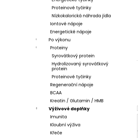
l
Proteinové tyčinky
Nízkokalorická náhrada jídla
Iontové nápoje
Energetické nápoje
Po výkonu
Proteiny
Syrovátkový protein
Hydrolizovaný syrovátkový
protein
Proteinové tyčinky
Regenerační nápoje
BCAA
Kreatin / Glutamin / HMB
Výživové doplňky
Imunita
Kloubní výživa
Křeče