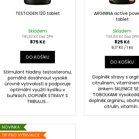
o
d
TESTOGEN 120 tablet
ARGININA active pow
tablet
u
k
Skladem
Skladem
t
781,30 Kč bez DPH
736,60 Kč bez DPH
875 Kč
825 Kč
ů
Měrná
9,17 Kč / 1 ks
cena:
DO KOŠÍKU
DO KOŠÍKU
Stimulant hladiny testosteronu,
Doplněk stravy s argi
pomáhá dosáhnout vysoké
citrulinem, vitamínem
úrovně vytrvalosti a podporuje
zinkem SKLENICE SE
optimální využití kyslíku v
TOBOLKAMI Vysokodá
buňkách. DOPLNĚK STRAVY S
doplněk argininu, obo
TRIBULUS...
citrulin, vitamín..
NOVINKA
TIP PRO VYTRVALCE