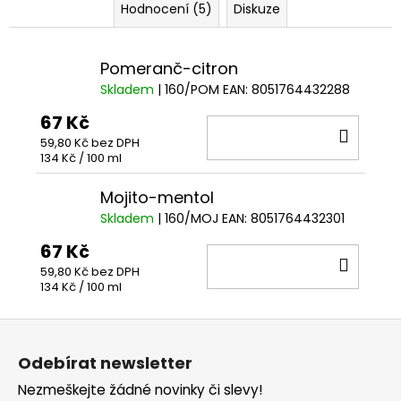
Hodnocení (5)
Diskuze
Pomeranč-citron
Skladem
| 160/POM
EAN:
8051764432288
67 Kč
DO
59,80 Kč bez DPH
KOŠÍ
Měrná
134 Kč / 100 ml
cena:
Mojito-mentol
Skladem
| 160/MOJ
EAN:
8051764432301
67 Kč
DO
59,80 Kč bez DPH
KOŠÍ
Měrná
134 Kč / 100 ml
cena:
Z
á
Odebírat newsletter
p
Nezmeškejte žádné novinky či slevy!
a