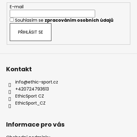
t
E-mail
í
Souhlasím se
zpracováním osobních údajů
PŘIHLÁSIT SE
Kontakt
info
@
ethic-sport.cz
+420724793613
EthicSport CZ
EthicSport_CZ
Informace pro vás