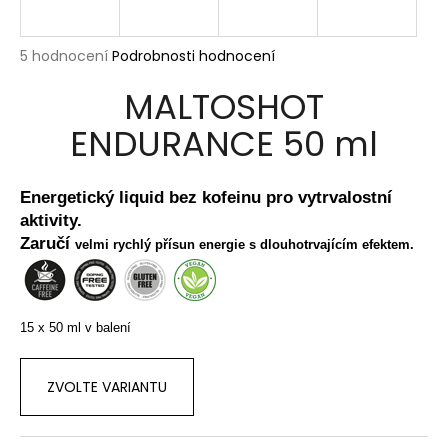
a
j
Průměrné
5 hodnocení
Podrobnosti hodnocení
í
hodnocení
MALTOSHOT
produktu
t
je
?
ENDURANCE 50 ml
5,0
z
5
hvězdiček.
Energetický liquid bez kofeinu pro vytrvalostní
aktivity.
HLEDAT
Zaručí
velmi rychlý přísun energie s dlouhotrvajícím efektem.
D
15 x 50 ml v balení
o
p
o
ZVOLTE VARIANTU
r
u