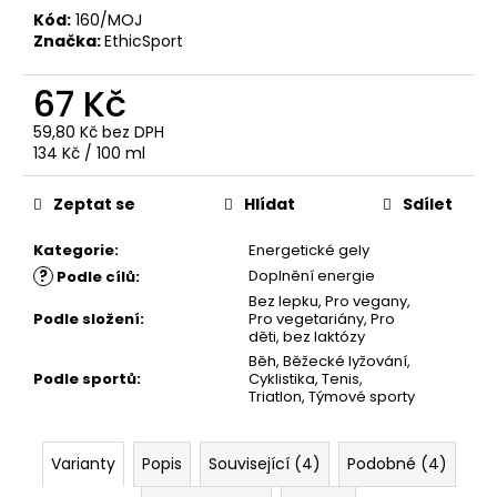
č
Kód:
160/MOJ
u
Značka:
EthicSport
j
e
67 Kč
m
e
59,80 Kč bez DPH
Měrná
134 Kč / 100 ml
cena:
Zeptat se
Hlídat
Sdílet
Kategorie
:
Energetické gely
?
Doplnění energie
Podle cílů
:
Bez lepku
,
Pro vegany
,
Podle složení
:
Pro vegetariány
,
Pro
děti
,
bez laktózy
Běh
,
Běžecké lyžování
,
Podle sportů
:
Cyklistika
,
Tenis
,
Triatlon
,
Týmové sporty
Varianty
Popis
Související (4)
Podobné (4)