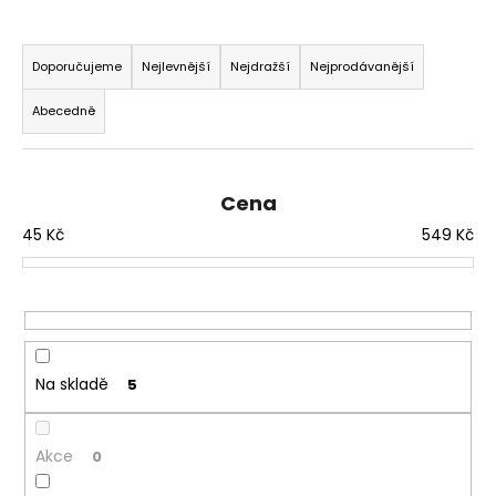
č
u
Ř
j
a
Doporučujeme
Nejlevnější
Nejdražší
Nejprodávanější
e
z
m
Abecedně
e
e
n
í
Cena
p
45
Kč
549
Kč
r
o
d
u
k
t
Na skladě
5
ů
Akce
0