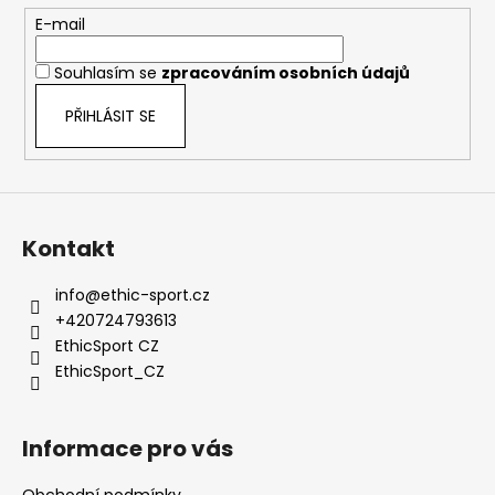
c
t
E-mail
í
í
p
Souhlasím se
zpracováním osobních údajů
r
v
PŘIHLÁSIT SE
k
y
v
ý
p
Kontakt
i
s
info
@
ethic-sport.cz
u
+420724793613
EthicSport CZ
EthicSport_CZ
Informace pro vás