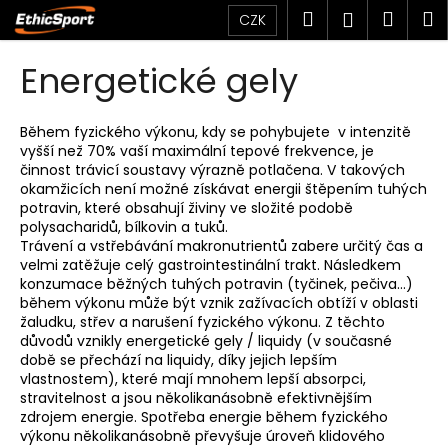
K
Přejít
Hledat
Náku
M
Přihlášen
CZK
na
o
obsah
Zpět
Zpět
košík
š
Energetické gely
í
C
k
o
Během fyzického výkonu, kdy se pohybujete v intenzitě
vyšší než 70% vaší maximální tepové frekvence, je
p
činnost trávicí soustavy výrazně potlačena. V takových
o
okamžicích není možné získávat energii štěpením tuhých
t
potravin, které obsahují živiny ve složité podobě
polysacharidů, bílkovin a tuků.
ř
Trávení a vstřebávání makronutrientů zabere určitý čas a
e
velmi zatěžuje celý gastrointestinální trakt. Následkem
konzumace běžných tuhých potravin (tyčinek, pečiva...)
b
během výkonu může být vznik zažívacích obtíží v oblasti
u
žaludku, střev a narušení fyzického výkonu. Z těchto
j
důvodů vznikly energetické gely / liquidy (v současné
době se přechází na liquidy, díky jejich lepším
e
vlastnostem), které mají mnohem lepší absorpci,
t
stravitelnost a jsou několikanásobně efektivnějším
e
zdrojem energie. Spotřeba energie během fyzického
výkonu několikanásobně převyšuje úroveň klidového
n