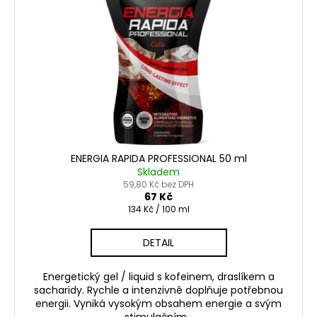
ENERGIA RAPIDA PROFESSIONAL 50 ml
Skladem
59,80 Kč bez DPH
67 Kč
Měrná
134 Kč / 100 ml
cena:
DETAIL
Energetický gel / liquid s kofeinem, draslíkem a
sacharidy. Rychle a intenzivně doplňuje potřebnou
energii. Vyniká vysokým obsahem energie a svým