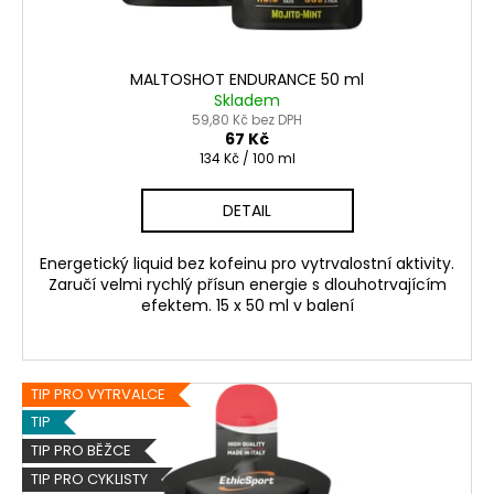
MALTOSHOT ENDURANCE 50 ml
Skladem
59,80 Kč bez DPH
67 Kč
Měrná
134 Kč / 100 ml
cena:
DETAIL
Energetický liquid bez kofeinu pro vytrvalostní aktivity.
Zaručí velmi rychlý přísun energie s dlouhotrvajícím
efektem. 15 x 50 ml v balení
TIP PRO VYTRVALCE
TIP
TIP PRO BĚŽCE
TIP PRO CYKLISTY