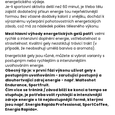
energetického výdeje.
a
Je-li sportovní aktivita delší než 60 minut, je třeba tělu
zajistit dodatečný přísun energie tou nejefektivnější
j
formou. Bez včasné dodávky kalorií z vnějšku, dochází k
í
výraznému vyčerpání pohotovostních energetických
t
zásob, což má za následek pokles tělesného výkonu.
?
Mezi hlavní výhody energetických gelů patří
: velmi
rychlé a intenzivní doplnění energie, vstřebatelnost a
stravitelnost. Kvalitní gely nezatěžují trávicí trakt (v
případě, že neobsahují umělá barviva a aromata).
Energetické gely jsou různé, můžete si vybrat varianty s
HLEDAT
postupným nebo rychlejším a intenzivnějším
uvolňováním energie.
Obecný tip je: v první fázi výkonu užívat gely s
postupným uvolňováním - zaručující postupný a
dlouhortvající zdroj energie - např. Maltoshot
D
Endurance, Sportfruit.
o
Čím více se trénink / závod blíží ke konci a tempo se
p
stupňuje, je potřeba volit rychlejší a intenzivnější
o
zdroje energie v té nejdostupnější formě, kterými
r
jsou např. Energia Rapida Professional, SportCoffee,
u
Energia Rapida+.