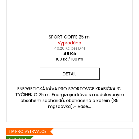
SPORT COFFE 25 ml
Vyprodáno
40,20 Kč bez DPH
45 Kč
Měrná
180 Kč / 100 ml
cena:
DETAIL
ENERGETICKÁ KÁVA PRO SPORTOVCE KRABIČKA 32
TYČINEK O 25 ml Energizující káva s modulovaným
obsahem sacharidů, obohacená o kofein (85
mg/dávka).- Vaše...
TIP PRO VYTRVALCE