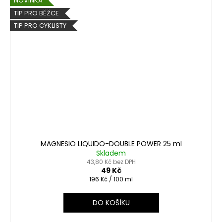
NOVINKA
TIP PRO BĚŽCE
TIP PRO CYKLISTY
MAGNESIO LIQUIDO-DOUBLE POWER 25 ml
Skladem
43,80 Kč bez DPH
49 Kč
Měrná
196 Kč / 100 ml
cena:
DO KOŠÍKU