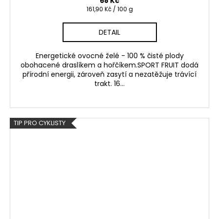
68 Kč
Měrná
161,90 Kč / 100 g
cena:
DETAIL
Energetické ovocné želé - 100 % čisté plody
obohacené draslíkem a hořčíkem.SPORT FRUIT dodá
přírodní energii, zároveň zasytí a nezatěžuje trávící
trakt. 16...
TIP PRO CYKLISTY