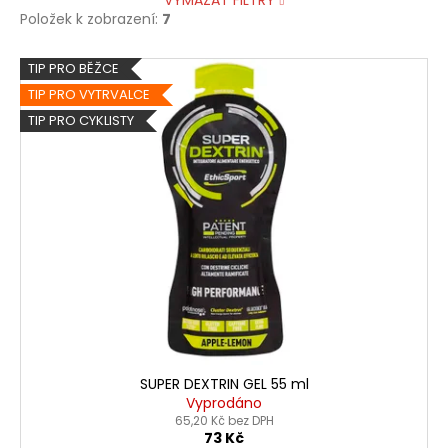
VYMAZAT FILTRY
Položek k zobrazení:
7
V
TIP PRO BĚŽCE
ý
TIP PRO VYTRVALCE
p
TIP PRO CYKLISTY
i
s
p
r
o
d
u
k
t
ů
SUPER DEXTRIN GEL 55 ml
Vyprodáno
65,20 Kč bez DPH
73 Kč