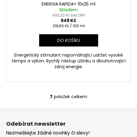
ENERGIA RAPIDA+ 10x25 ml
Skladem
490,20 Kč bez DPH
549 Kč
Měrná
219,60 Kč / 100 ml
cena:
DO KOŠÍKU
Energetický stimulant napomáhající udržet vysoké
tempo a výkon. Rychlý nástup účinku a dlouhotrvající
zdroj energie.
7
položek celkem
O
v
Z
l
á
á
Odebírat newsletter
d
p
a
Nezmeškejte žádné novinky či slevy!
a