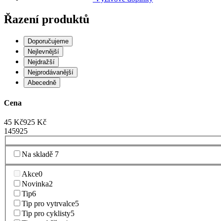
Řazení produktů
Doporučujeme
Nejlevnější
Nejdražší
Nejprodávanější
Abecedně
Cena
45
Kč
925
Kč
1
45
925
Na skladě
7
Akce
0
Novinka
2
Tip
6
Tip pro vytrvalce
5
Tip pro cyklisty
5