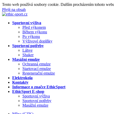
Tento web používá soubory cookie. Dalším procházením tohoto webu 
Přejít na obsah
Sportovní výživa
Před výkonem
Během výkonu
Po výkonu
Výživové doplňky
Sportovní potřeby
Láhve
Shaker
Masážní emulze
Ochranná emulze
Startovací emulze
Regenerační emulze
Elektrokola
Kontakty
Informace o značce EthicSport
EthicSport E-shop
Sportovní výživa
Sportovní potřeby
Masážní emulze
Měna
(CZK)