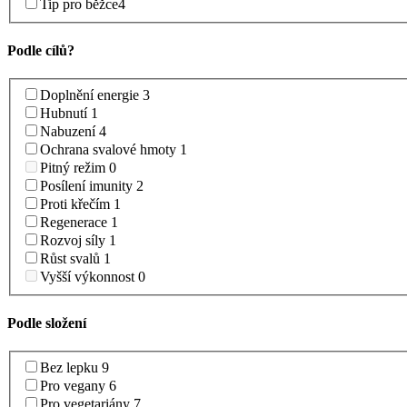
Tip pro běžce
4
Podle cílů
?
Doplnění energie
3
Hubnutí
1
Nabuzení
4
Ochrana svalové hmoty
1
Pitný režim
0
Posílení imunity
2
Proti křečím
1
Regenerace
1
Rozvoj síly
1
Růst svalů
1
Vyšší výkonnost
0
Podle složení
Bez lepku
9
Pro vegany
6
Pro vegetariány
7