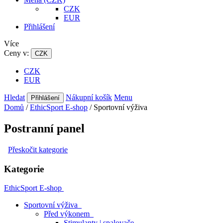
CZK
EUR
Přihlášení
Více
Ceny v:
CZK
CZK
EUR
Hledat
Nákupní košík
Menu
Přihlášení
Domů
/
EthicSport E-shop
/
Sportovní výživa
Postranní panel
Přeskočit kategorie
Kategorie
EthicSport E-shop
Sportovní výživa
Před výkonem
Stimulanty | spalovače