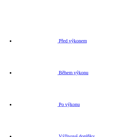
Před výkonem
Během výkonu
Po výkonu
Výživové doplňky