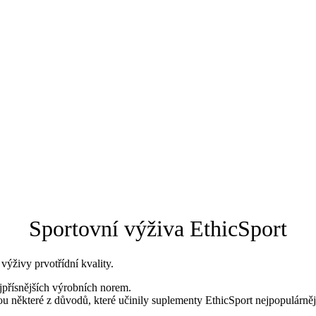
Sportovní výživa EthicSport
ýživy prvotřídní kvality.
jpřísnějších výrobních norem.
sou některé z důvodů, které učinily suplementy EthicSport nejpopulárnější