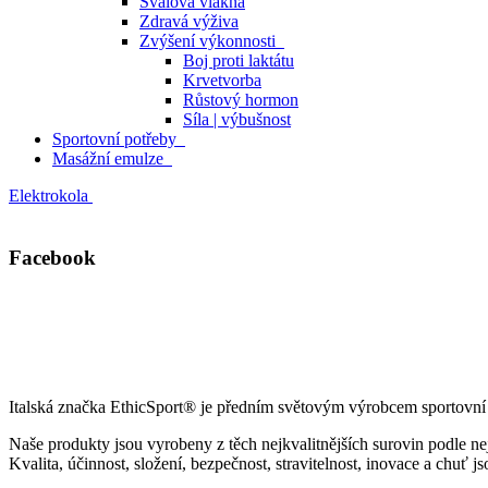
Svalová vlákna
Zdravá výživa
Zvýšení výkonnosti
Boj proti laktátu
Krvetvorba
Růstový hormon
Síla | výbušnost
Sportovní potřeby
Masážní emulze
Elektrokola
Facebook
Italská značka EthicSport® je předním světovým výrobcem sportovní v
Naše produkty jsou vyrobeny z těch nejkvalitnějších surovin podle ne
Kvalita, účinnost, složení, bezpečnost, stravitelnost, inovace a chuť j