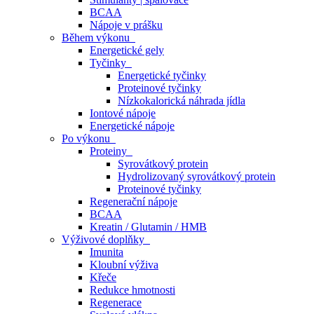
BCAA
Nápoje v prášku
Během výkonu
Energetické gely
Tyčinky
Energetické tyčinky
Proteinové tyčinky
Nízkokalorická náhrada jídla
Iontové nápoje
Energetické nápoje
Po výkonu
Proteiny
Syrovátkový protein
Hydrolizovaný syrovátkový protein
Proteinové tyčinky
Regenerační nápoje
BCAA
Kreatin / Glutamin / HMB
Výživové doplňky
Imunita
Kloubní výživa
Křeče
Redukce hmotnosti
Regenerace