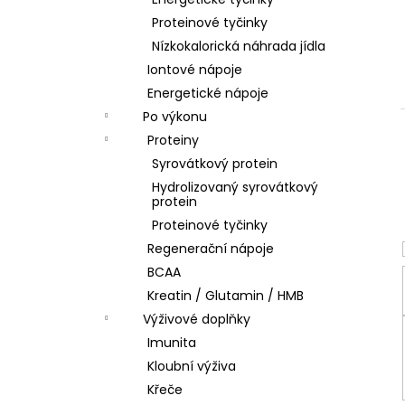
l
Proteinové tyčinky
Nízkokalorická náhrada jídla
Iontové nápoje
Energetické nápoje
Po výkonu
Proteiny
Syrovátkový protein
Hydrolizovaný syrovátkový
protein
Proteinové tyčinky
Regenerační nápoje
BCAA
Kreatin / Glutamin / HMB
Výživové doplňky
Imunita
Kloubní výživa
Křeče