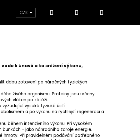
Hledat
Přihlášení
Nákupní
Elektrokola
Kontakty
Informace o značce 
CZK
košík
vede k únavě a ke snížení výkonu,
it dobu zotavení po náročných fyzických
dého živého organismu. Proteiny jsou určeny
ových vláken po zátěži.
vyžadující vysoké fyzické úsilí.
tabolismem a po výkonu na rychlejší regeneraci a
genu během intenzivního výkonu. Při vysokém
h buňkách - jako náhradního zdroje energie.
vé hmoty. Při pravidelném podávání potřebného