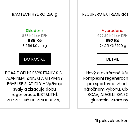
RAMTECH HYDRO 250 g
RECUPERO EXTREME dó
Skladem
Vyprodáno
883 Kč bez DPH
622,30 Kč bez DPH
989 Kč
697 Kč
Měrná
Měrná
3 956 Kč / 1 kg
174,25 Kč / 100 g
cena:
cena:
DO KOŠÍKU
DETAIL
BCAA DOPLNĚK VÝSTRAHY S β-
Nový a extrémně úči
ALANINEM, ZINKEM A VITAMINY
komplexní regeneračn
B6-B1 SE SLADIDLY - Vyživuje
pro sportovce vhod
svaly a zkracuje dobu
náročném výkonu. Ob
regenerace. INSTANTNÍ,
BCAA, ALAGLN, SENSO
ROZPUSTNÝ DOPLNĚK BCAA,...
glutamin, vitamíny 
11
položek celke
O