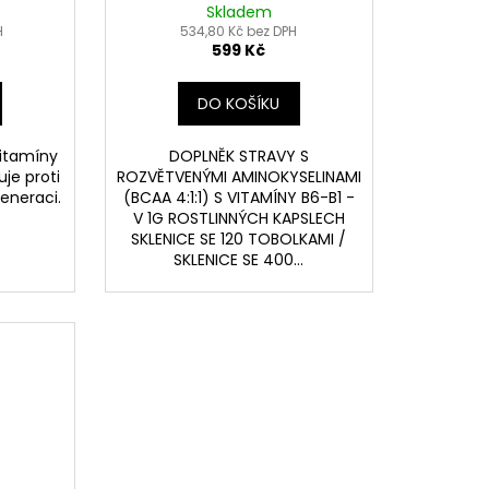
Skladem
H
534,80 Kč bez DPH
599 Kč
DO KOŠÍKU
vitamíny
DOPLNĚK STRAVY S
uje proti
ROZVĚTVENÝMI AMINOKYSELINAMI
eneraci.
(BCAA 4:1:1) S VITAMÍNY B6-B1 -
V 1G ROSTLINNÝCH KAPSLECH
SKLENICE SE 120 TOBOLKAMI /
SKLENICE SE 400...