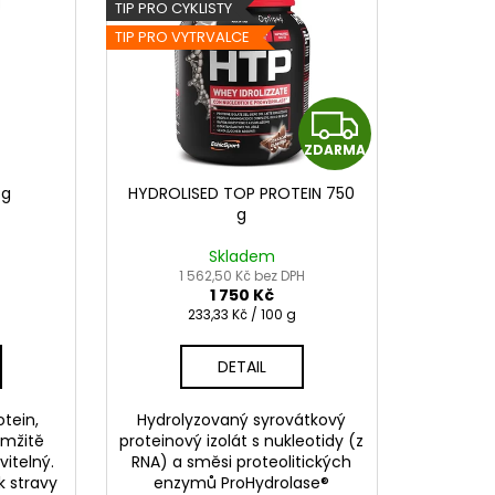
TIP PRO CYKLISTY
TIP PRO VYTRVALCE
Z
ZDARMA
D
 g
HYDROLISED TOP PROTEIN 750
A
g
R
Skladem
1 562,50 Kč bez DPH
1 750 Kč
M
Měrná
233,33 Kč / 100 g
cena:
A
DETAIL
tein,
Hydrolyzovaný syrovátkový
amžitě
proteinový izolát s nukleotidy (z
vitelný.
RNA) a směsi proteolitických
k stravy
enzymů ProHydrolase®