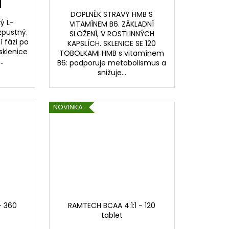
DOPLNĚK STRAVY HMB S
ký L-
VITAMÍNEM B6. ZÁKLADNÍ
zpustný.
SLOŽENÍ, V ROSTLINNÝCH
 fázi po
KAPSLÍCH. SKLENICE SE 120
sklenice
TOBOLKAMI HMB s vitamínem
..
B6: podporuje metabolismus a
snižuje...
NOVINKA
- 360
RAMTECH BCAA 4:1:1 - 120
tablet