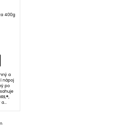
za 400g
nný a
í nápoj
ný po
sahuje
RIL®,
a...
m