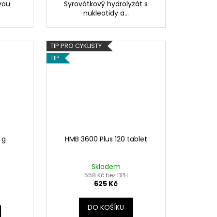
vou
Syrovátkový hydrolyzát s
nukleotidy a...
TIP PRO CYKLISTY
TIP
 g
HMB 3600 Plus 120 tablet
Skladem
558 Kč bez DPH
625 Kč
DO KOŠÍKU