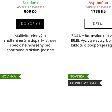
Skladem
Vyprodáno
453,60 Kč bez DPH
1 589,30 Kč bez DP
508 Kč
1 780 Kč
DO KOŠÍKU
DETAIL
Multivitaminový a
BCAA + Beta-Alanin a 
multiminerální doplněk stravy
B6,B1. Vyživuje svaly, boj
speciálně navržený pro
laktátu a podporuje reg
sportovce a aktivní jedince
NOVINKA
NOVINKA
TIP PRO CYKLISTY