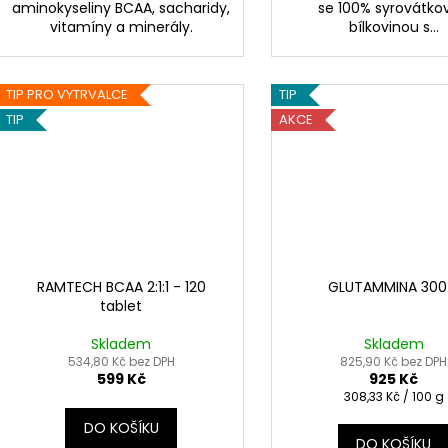
aminokyseliny BCAA, sacharidy,
se 100% syrovátko
vitamíny a minerály.
bílkovinou s...
TIP PRO VYTRVALCE
TIP
TIP
AKCE
RAMTECH BCAA 2:1:1 - 120
GLUTAMMINA 300
tablet
Skladem
Skladem
534,80 Kč bez DPH
825,90 Kč bez DPH
599 Kč
925 Kč
Měrná
308,33 Kč / 100 g
cena:
DO KOŠÍKU
DO KOŠÍKU