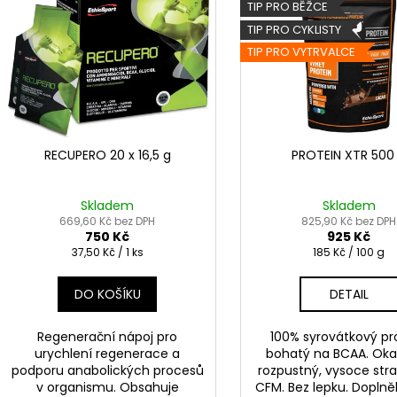
TIP PRO BĚŽCE
p
TIP PRO CYKLISTY
i
TIP PRO VYTRVALCE
s
p
r
o
d
RECUPERO 20 x 16,5 g
PROTEIN XTR 500
u
k
Skladem
Skladem
t
669,60 Kč bez DPH
825,90 Kč bez DPH
750 Kč
925 Kč
ů
Měrná
Měrná
37,50 Kč / 1 ks
185 Kč / 100 g
cena:
cena:
DO KOŠÍKU
DETAIL
Regenerační nápoj pro
100% syrovátkový pro
urychlení regenerace a
bohatý na BCAA. Ok
podporu anabolických procesů
rozpustný, vysoce stra
v organismu. Obsahuje
CFM. Bez lepku. Doplně