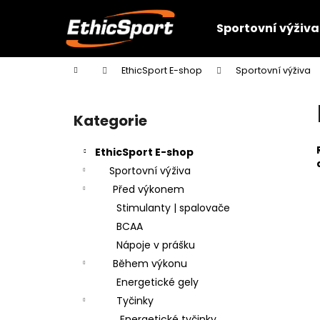
K
Přejít
na
o
Sportovní výživa
obsah
Zpět
Zpět
š
do
do
í
Domů
EthicSport E-shop
Sportovní výživa
k
obchodu
obchodu
P
o
Kategorie
Přeskočit
s
kategorie
t
EthicSport E-shop
r
Sportovní výživa
a
Před výkonem
n
Stimulanty | spalovače
n
BCAA
í
Nápoje v prášku
p
Během výkonu
a
Energetické gely
n
Tyčinky
e
Energetické tyčinky