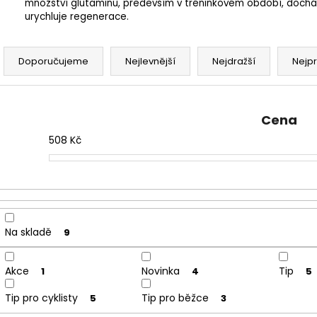
množství glutaminu, především v tréninkovém období, docház
urychluje regenerace.
Ř
a
Doporučujeme
Nejlevnější
Nejdražší
Nejp
z
e
n
Cena
í
508
Kč
p
r
o
d
u
Na skladě
9
k
t
Akce
Novinka
Tip
1
4
5
ů
Tip pro cyklisty
Tip pro běžce
5
3