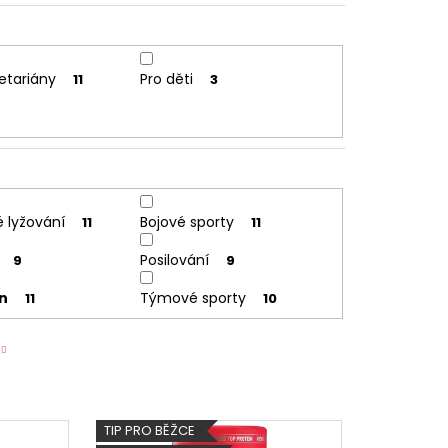
etariány
Pro děti
11
3
 lyžování
Bojové sporty
11
11
Posilování
9
9
on
Týmové sporty
11
10
TIP PRO BĚŽCE