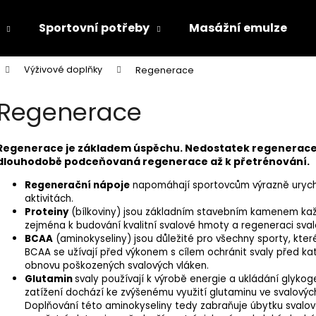
Sportovní potřeby
Masážní emulze
Výživové doplňky
Regenerace
Co potřebujete najít?
Regenerace
HLEDAT
Regenerace je základem úspěchu. Nedostatek regenerace 
dlouhodobě podceňovaná regenerace až k přetrénování.
Regenerační nápoje
napomáhají sportovcům výrazně urychl
Doporučujeme
aktivitách.
Proteiny
(bílkoviny) jsou základním stavebním kamenem kaž
zejména k budování kvalitní svalové hmoty a regeneraci sval
BCAA
(aminokyseliny) jsou důležité pro všechny sporty, které 
BCAA se užívají před výkonem s cílem ochránit svaly před ka
obnovu poškozených svalových vláken.
Glutamin
svaly používají k výrobě energie a ukládání glyko
zatížení dochází ke zvýšenému využití glutaminu ve svalovýc
Doplňování této aminokyseliny tedy zabraňuje úbytku svalo