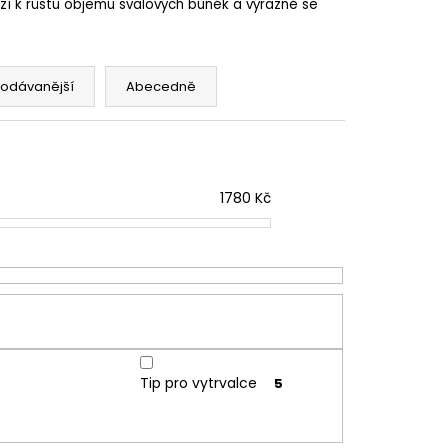
í k růstu objemu svalových buněk a výrazně se
rodávanější
Abecedně
1780
Kč
Tip pro vytrvalce
5