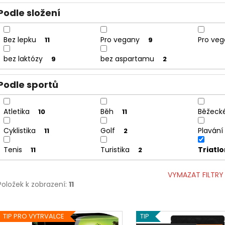
Podle složení
Bez lepku
Pro vegany
Pro veg
11
9
bez laktózy
bez aspartamu
9
2
Podle sportů
Atletika
Běh
Běžecké
10
11
Cyklistika
Golf
Plavání
11
2
Tenis
Turistika
Triatl
11
2
VYMAZAT FILTRY
Položek k zobrazení:
11
V
TIP PRO VYTRVALCE
TIP
ý