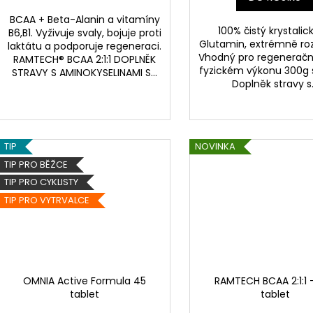
BCAA + Beta-Alanin a vitamíny
100% čistý krystalic
B6,B1. Vyživuje svaly, bojuje proti
Glutamin, extrémně ro
laktátu a podporuje regeneraci.
Vhodný pro regenerační
RAMTECH® BCAA 2:1:1 DOPLNĚK
fyzickém výkonu 300g 
STRAVY S AMINOKYSELINAMI S...
Doplněk stravy s.
TIP
NOVINKA
TIP PRO BĚŽCE
TIP PRO CYKLISTY
TIP PRO VYTRVALCE
OMNIA Active Formula 45
RAMTECH BCAA 2:1:1 
tablet
tablet