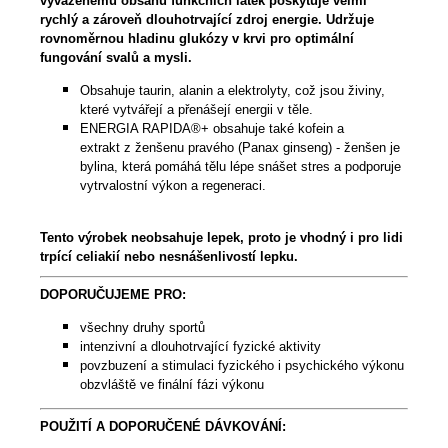
vyváženému obsahu funkčních látek poskytuje velmi
rychlý a zároveň dlouhotrvající zdroj energie. Udržuje
rovnoměrnou hladinu glukózy v krvi pro optimální
fungování svalů a mysli.
Obsahuje taurin, alanin a elektrolyty, což jsou živiny,
které vytvářejí a přenášejí energii v těle.
ENERGIA RAPIDA®+ obsahuje také kofein a
extrakt z ženšenu pravého (Panax ginseng) - ž
enšen je
bylina, která pomáhá tělu lépe snášet stres a podporuje
vytrvalostní výkon a regeneraci.
Tento výrobek neobsahuje lepek, proto je vhodný i pro lidi
trpící celiakií nebo nesnášenlivostí lepku.
DOPORUČUJEME PRO:
všechny druhy sportů
intenzivní a dlouhotrvající fyzické aktivity
povzbuzení a stimulaci fyzického i psychického výkonu
obzvláště ve finální fázi výkonu
POUŽITÍ A DOPORUČENÉ DÁVKOVÁNÍ: