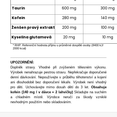
Taurin
600 mg
300 mg
Kofein
280 mg
140 mg
Ženšen pravý extrakt
200 mg
100 mg
Kyselina glutamová
20 mg
10 mg
* RHP: Referenční hodnota příjmu u průměrné dospělé osoby (8400 kJ/
2000 kcal)
UPOZORNĚNÍ:
Doplněk stravy. Vhodné při zvýšeném tělesném výkonu.
Výrobek nenahrazuje pestrou stravu. Nepřekračuje doporučené
denní dávkování. Nepoužívejte v průběhu těhotenství a kojení
ani dlouhodobě bez doporučení lékaře. Výrobek není vhodný
pro děti. Uchovávejte mimo dosah dětí do 3 let.
Obsahuje
kofein (140 mg / v dávce = 2 lahvičky)
Skladujte na suchém
a chladném místě. Výrobce neručí za škody vzniklé
nevhodným použitím nebo skladováním.
Z