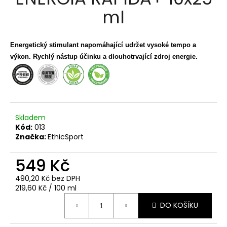
je
a
ml
5,0
z
j
5
í
hvězdiček.
Energetický stimulant napomáhající udržet vysoké tempo a
t
výkon. Rychlý nástup účinku a dlouhotrvající zdroj energie.
?
Skladem
HLEDAT
Kód:
013
Značka:
EthicSport
549 Kč
D
o
490,20 Kč bez DPH
p
Měrná
219,60 Kč / 100 ml
o
cena:
r
DO KOŠÍKU
u