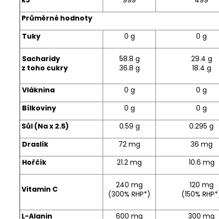
Průměrné hodnoty
Tuky
0 g
0 g
Sacharidy
58.8 g
29.4 g
z toho cukry
36.8 g
18.4 g
Vláknina
0 g
0 g
Bílkoviny
0 g
0 g
Sůl (Na x 2.5)
0.59 g
0.295 g
Draslík
72 mg
36 mg
Hořčík
21.2 mg
10.6 mg
240 mg
120 mg
Vitamin C
(300% RHP*)
(150% RHP*
L-Alanin
600 mg
300 mg