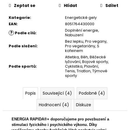
č
Zeptat se
Hlídat
Sdílet
u
j
Kategorie
:
Energetické gely
e
EAN
:
8051764430000
m
Doplnění energie
,
e
?
Podle cílů
:
Nabuzení
Bez lepku
,
Pro vegany
,
Podle složení
:
Pro vegetariány
,
S
kofeinem
Atletika
,
Běh
,
Běžecké
lyžování
,
Bojové sporty
,
Podle sportů
:
Cyklistika
,
Plavání
,
Tenis
,
Triatlon
,
Týmové
sporty
Popis
Související (4)
Podobné (4)
Hodnocení (4)
Diskuze
ENERGIA RAPIDA®+ d
oporučujeme pro povzbuzení a
stimulaci fyzického i psychického výkonu.
Díky