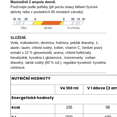
Maximálně 2 ampule denně.
Používejte podle potřeby (při pocitu únavy během fyzické
aktivity nebo v posledních 60 minutách závodu).
SLOŽENÍ:
Voda, maltodextrin, dextróza, fruktóza, pidolát draselný, L-
alanin, taurin, chlorid sodný, kofein, vitamín C, ženšen pravý
extrakt s 12 % ginsenosidů, aroma, chlorid hořečnatý
hexahydrát, kyselina L-glutamová , konzervanty: sorban
draselný,
laktát
sodný (60 % sol.), regulátor kyselosti: kyselina
citrónová.
NUTRIČNÍ HODNOTY
Ve 100 ml
V 1 dávce (2 a
Energetické hodnoty
kcal
235
118
kJ
999
499