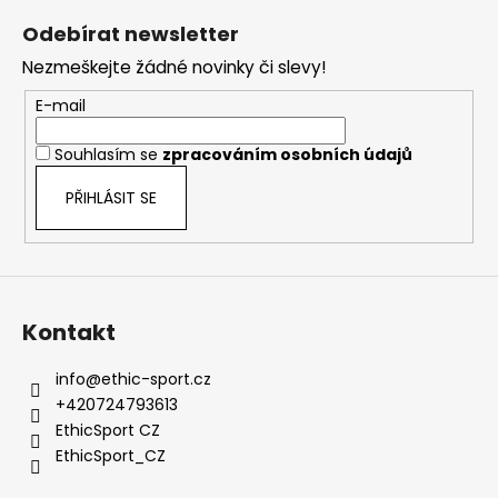
á
Odebírat newsletter
p
Nezmeškejte žádné novinky či slevy!
a
t
E-mail
í
Souhlasím se
zpracováním osobních údajů
PŘIHLÁSIT SE
Kontakt
info
@
ethic-sport.cz
+420724793613
EthicSport CZ
EthicSport_CZ