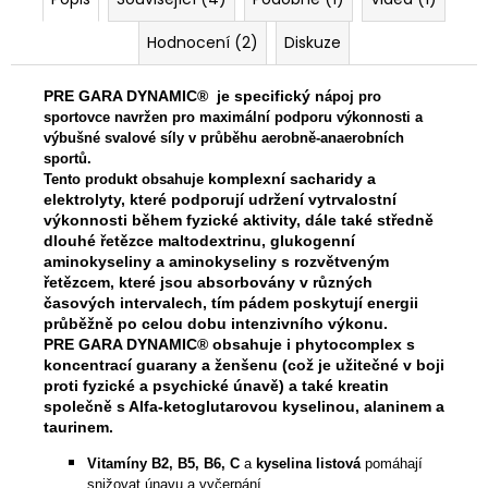
Hodnocení (2)
Diskuze
PRE GARA DYNAMIC
®
je specifický n
ápoj pro
sportovce navržen pro maximální podporu výkonnosti a
výbušné svalové síly v průběhu aerobně-anaerobních
sportů.
komplexní sacharidy a
Tento produkt obsahuje
elektrolyty, které podporují udržení vytrvalostní
výkonnosti během fyzické aktivity, dále také středně
dlouhé řetězce maltodextrinu, glukogenní
aminokyseliny a aminokyseliny s rozvětveným
řetězcem, které jsou absorbovány v různých
časových intervalech, tím pádem poskytují energii
průběžně po celou dobu intenzivního výkonu.
PRE GARA DYNAMIC
®
obsahuje i phytocomplex s
koncentrací guarany a ženšenu (což je užitečné v boji
proti fyzické a psychické únavě) a také kreatin
společně s Alfa-ketoglutarovou kyselinou, alaninem a
taurinem.
Vitamíny B2, B5, B6, C
a
kyselina listová
pomáhají
snižovat únavu a vyčerpání.