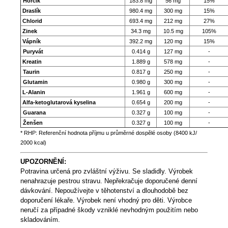
Hořčík
183.8 mg
56 mg
15%
Draslík
980.4 mg
300 mg
15%
Chlorid
693.4 mg
212 mg
27%
Zinek
34.3 mg
10.5 mg
105%
Vápník
392.2 mg
120 mg
15%
Puryvát
0.414 g
127 mg
-
Kreatin
1.889 g
578 mg
-
Taurin
0.817 g
250 mg
-
Glutamin
0.980 g
300 mg
-
L-Alanin
1.961 g
600 mg
-
Alfa-ketoglutarová kyselina
0.654 g
200 mg
-
Guarana
0.327 g
100 mg
-
Ženšen
0.327 g
100 mg
-
* RHP: Referenční hodnota příjmu u průměrné dospělé osoby (8400 kJ/
2000 kcal)
UPOZORNĚNÍ:
Potravina určená pro zvláštní výživu. Se sladidly. Výrobek
nenahrazuje pestrou stravu. Nepřekračuje doporučené denní
dávkování. Nepoužívejte v těhotenství a dlouhodobě bez
doporučení lékaře. Výrobek není vhodný pro děti.
Výrobce
neručí za případné škody vzniklé nevhodným použitím nebo
skladováním.