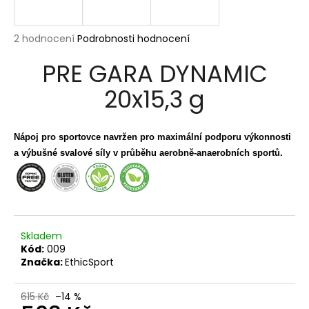
a
j
Průměrné
2 hodnocení
Podrobnosti hodnocení
í
hodnocení
PRE GARA DYNAMIC
produktu
t
je
?
20x15,3 g
4,5
z
5
hvězdiček.
Nápoj pro sportovce navržen pro maximální podporu výkonnosti
a výbušné svalové síly v průběhu aerobně-anaerobních sportů.
HLEDAT
D
o
Skladem
p
Kód:
009
Značka:
EthicSport
o
r
u
615 Kč
–14 %