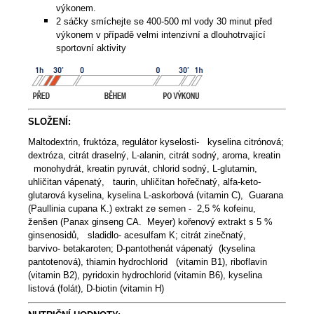
výkonem.
2 sáčky smíchejte se 400-500 ml vody 30 minut před
výkonem v případě velmi intenzivní a dlouhotrvající
sportovní aktivity
SLOŽENÍ:
Maltodextrin, fruktóza, regulátor kyselosti- kyselina citrónová;
dextróza, citrát draselný, L-alanin, citrát sodný, aroma, kreatin
monohydrát, kreatin pyruvát, chlorid sodný, L-glutamin,
uhličitan vápenatý, taurin, uhličitan hořečnatý, alfa-keto-
glutarová kyselina, kyselina L-askorbová (vitamin C), Guarana
(Paullinia cupana K.) extrakt ze semen - 2,5 % kofeinu,
ženšen (Panax ginseng CA. Meyer) kořenový extrakt s 5 %
ginsenosidů, sladidlo- acesulfam K; citrát zinečnatý,
barvivo- betakaroten; D-pantothenát vápenatý (kyselina
pantotenová), thiamin hydrochlorid (vitamin B1), riboflavin
(vitamin B2), pyridoxin hydrochlorid (vitamin B6), kyselina
listová (folát), D-biotin (vitamin H)