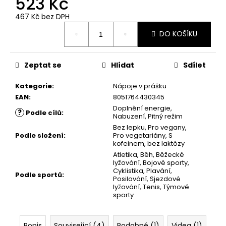
523 Kč
č
u
467 Kč bez DPH
j
Měrná
e
DO KOŠÍKU
cena:
m
e
Zeptat se
Hlídat
Sdílet
Kategorie
:
Nápoje v prášku
EAN
:
8051764430345
Doplnění energie
,
?
Podle cílů
:
Nabuzení
,
Pitný režim
Bez lepku
,
Pro vegany
,
Podle složení
:
Pro vegetariány
,
S
kofeinem
,
bez laktózy
Atletika
,
Běh
,
Běžecké
lyžování
,
Bojové sporty
,
Cyklistika
,
Plavání
,
Podle sportů
:
Posilování
,
Sjezdové
lyžování
,
Tenis
,
Týmové
sporty
Popis
Související (4)
Podobné (1)
Videa (1)