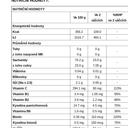
NUTRIČNÍ HODNOTY:
NUTRIČNÍ HODNOTY
Ve 2
%RHP
Ve 100 g
sáčcích
ve 2 sáčcích
Energetické hodnoty
Kcal
356.2
109.0
-
kJ
1516.7
464.1
-
Průměrné hodnoty
Tuky
0 g
0 g
-
z toho nasycené MK
0 g
0 g
Sacharidy
75.2 g
23.0 g
-
z toho cukry
23.0 g
7.05 g
V
láknina
0.04 g
0.01 g
-
Bílkoviny
0 g
0 g
-
Sůl (Na x 2.5)
2.1 g
0.65 g
-
Vitamin C
294.1 mg
90 mg
113%
Vitamin
B1
3.4 mg
1.05 mg
95%
Vitamin B2
3.9 mg
1.2 mg
86%
Kyselina pantothenová
14.7 mg
4.5 mg
75%
Vitamina B6
1.6 mg
0.5 mg
36%
Biotin
0.36 mg
110 mcg
220%
Kyselina listová
0.5 mg
150 mcg
75%