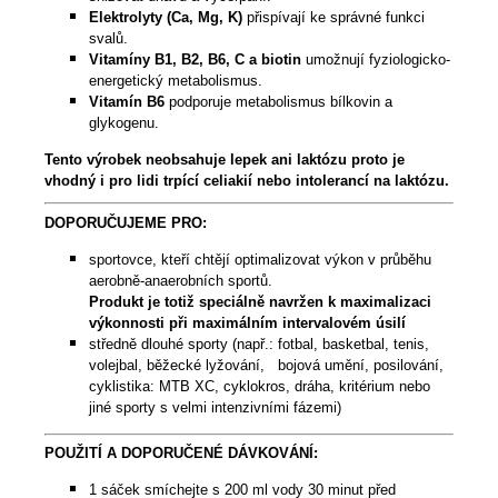
Elektrolyty (Ca, Mg, K)
přispívají ke správné funkci
svalů.
Vitamíny B1, B2, B6, C a biotin
umožnují fyziologicko-
energetický metabolismus.
Vitamín B6
podporuje metabolismus bílkovin a
glykogenu.
Tento výrobek neobsahuje lepek ani laktózu proto je
vhodný i pro lidi trpící celiakií nebo intolerancí na laktózu.
DOPORUČUJEME PRO:
sportovce, kteří chtějí optimalizovat výkon v průběhu
aerobně-anaerobních sportů.
Produkt je totiž speciálně navržen k maximalizaci
výkonnosti při maximálním intervalovém úsilí
středně dlouhé sporty (např.: fotbal, basketbal, tenis,
volejbal, běžecké lyžování, bojová umění, posilování,
cyklistika: MTB XC, cyklokros, dráha, kritérium nebo
jiné sporty s velmi intenzivními fázemi)
POUŽITÍ A DOPORUČENÉ DÁVKOVÁNÍ:
1 sáček smíchejte s 200 ml vody 30 minut před