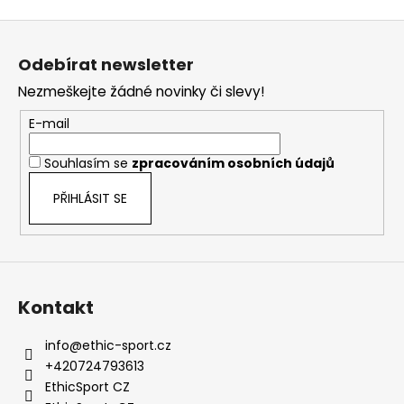
Z
á
Odebírat newsletter
p
Nezmeškejte žádné novinky či slevy!
a
t
E-mail
í
Souhlasím se
zpracováním osobních údajů
PŘIHLÁSIT SE
Kontakt
info
@
ethic-sport.cz
+420724793613
EthicSport CZ